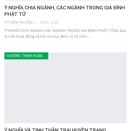
Ý NGHĨA CHIA NGÀNH, CÁC NGÀNH TRONG GIA ĐÌNH
PHẬT TỬ
UỶ VIÊN TRUYỀN THÔNG
Th9 9, 2020
Ý NGHĨA CHIA NGÀNH,CÁC NGÀNH TRONG GIA ĐÌNH PHẬT TỬiáo dục
là một hoạt động xã hội có mục đích, có tổ chức…
CHƯƠNG TRÌNH HUẤN LUYỆN
Ý NGHĨA VÀ TINH THẦN TRẠI HUYỀN TRANG