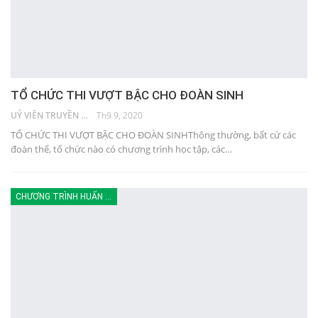
TỔ CHỨC THI VƯỢT BẬC CHO ĐOÀN SINH
UỶ VIÊN TRUYỀN THÔNG
Th9 9, 2020
TỔ CHỨC THI VƯỢT BẬC CHO ĐOÀN SINHThông thường, bất cứ các
đoàn thể, tổ chức nào có chương trình học tập, các…
CHƯƠNG TRÌNH HUẤN LUYỆN