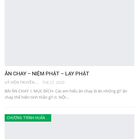
ĂN CHAY – NIỆM PHẬT – LẠY PHẬT
UỶ VIÊN TRUYỀN THÔNG
Th8 27, 2020
BÀI ĂN CHAY I. MỤC ĐÍCH- Các em hiểu ăn chay là ăn những gì? ăn
chay thể hiện tinh thần gì?.II. NỘI…
CHƯƠNG TRÌNH HUẤN LUYỆN