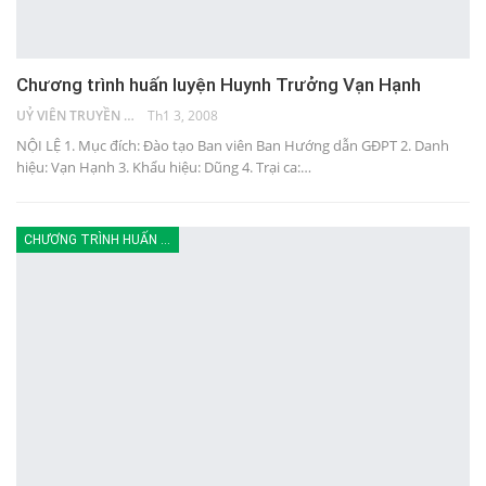
Chương trình huấn luyện Huynh Trưởng Vạn Hạnh
UỶ VIÊN TRUYỀN THÔNG
Th1 3, 2008
NỘI LỆ 1. Mục đích: Đào tạo Ban viên Ban Hướng dẫn GĐPT 2. Danh
hiệu: Vạn Hạnh 3. Khẩu hiệu: Dũng 4. Trại ca:…
CHƯƠNG TRÌNH HUẤN LUYỆN