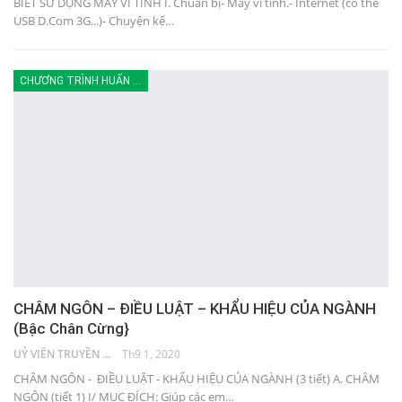
BIẾT SỬ DỤNG MÁY VI TÍNH I. Chuẩn bị- Máy vi tính.- Internet (có thể
USB D.Com 3G...)- Chuyện kể…
CHƯƠNG TRÌNH HUẤN LUYỆN
CHÂM NGÔN – ĐIỀU LUẬT – KHẨU HIỆU CỦA NGÀNH
(Bậc Chân Cừng}
UỶ VIÊN TRUYỀN THÔNG
Th9 1, 2020
CHÂM NGÔN - ĐIỀU LUẬT - KHẨU HIỆU CỦA NGÀNH (3 tiết) A. CHÂM
NGÔN (tiết 1) I/ MỤC ĐÍCH: Giúp các em…