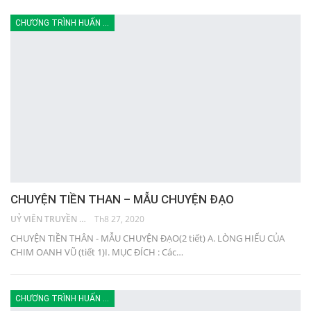
CHƯƠNG TRÌNH HUẤN LUYỆN
CHUYỆN TIỀN THAN – MẪU CHUYỆN ĐẠO
UỶ VIÊN TRUYỀN THÔNG
Th8 27, 2020
CHUYỆN TIỀN THÂN - MẪU CHUYỆN ĐẠO(2 tiết) A. LÒNG HIẾU CỦA
CHIM OANH VŨ (tiết 1)I. MỤC ĐÍCH : Các…
CHƯƠNG TRÌNH HUẤN LUYỆN