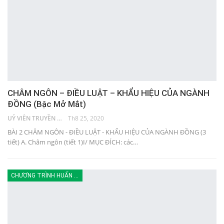
CHÂM NGÔN – ĐIỀU LUẬT – KHẨU HIỆU CỦA NGÀNH
ĐỒNG (Bậc Mở Mắt)
UỶ VIÊN TRUYỀN THÔNG
Th8 25, 2020
BÀI 2 CHÂM NGÔN - ĐIỀU LUẬT - KHẨU HIỆU CỦA NGÀNH ĐỒNG (3
tiết) A. Châm ngôn (tiết 1)I/ MỤC ĐÍCH: các…
CHƯƠNG TRÌNH HUẤN LUYỆN