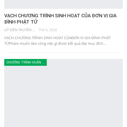
VẠCH CHƯƠNG TRÌNH SINH HOẠT CỦA ĐƠN VỊ GIA
ĐÌNH PHẬT TỬ
UỶ VIÊN TRUYỀN THÔNG
Th9 9, 2020
VẠCH CHƯƠNG TRÌNH SINH HOẠT CỦAĐƠN VỊ GIA ĐÌNH PHẬT
TỬPhàm muốn làm công việc gì được kết quả đạt mục đích…
CHƯƠNG TRÌNH HUẤN LUYỆN