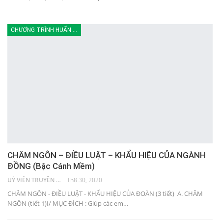
CHƯƠNG TRÌNH HUẤN LUYỆN
CHÂM NGÔN – ĐIỀU LUẬT – KHẨU HIỆU CỦA NGÀNH
ĐỒNG (Bậc Cánh Mềm)
UỶ VIÊN TRUYỀN THÔNG
Th8 30, 2020
CHÂM NGÔN - ĐIỀU LUẬT - KHẨU HIỆU CỦA ĐOÀN (3 tiết) A. CHÂM
NGÔN (tiết 1)I/ MỤC ĐÍCH : Giúp các em…