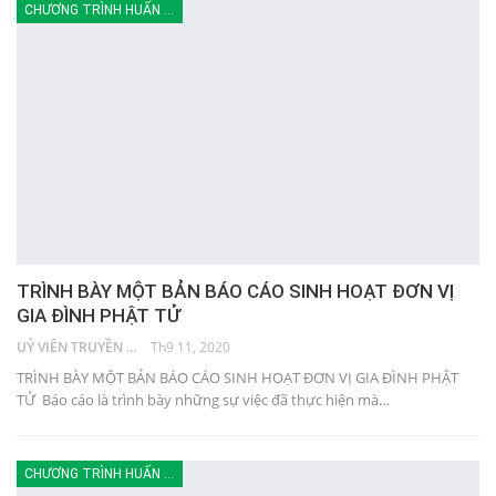
CHƯƠNG TRÌNH HUẤN LUYỆN
TRÌNH BÀY MỘT BẢN BÁO CÁO SINH HOẠT ĐƠN VỊ
GIA ĐÌNH PHẬT TỬ
UỶ VIÊN TRUYỀN THÔNG
Th9 11, 2020
TRÌNH BÀY MỘT BẢN BÁO CÁO SINH HOẠT ĐƠN VỊ GIA ĐÌNH PHẬT
TỬ Báo cáo là trình bày những sự việc đã thực hiện mà…
CHƯƠNG TRÌNH HUẤN LUYỆN