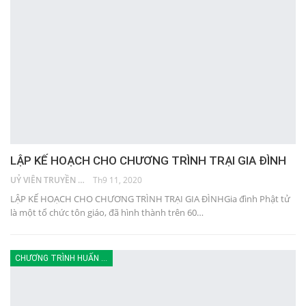
LẬP KẾ HOẠCH CHO CHƯƠNG TRÌNH TRẠI GIA ĐÌNH
UỶ VIÊN TRUYỀN THÔNG
Th9 11, 2020
LẬP KẾ HOẠCH CHO CHƯƠNG TRÌNH TRẠI GIA ĐÌNHGia đình Phật tử
là một tổ chức tôn giáo, đã hình thành trên 60…
CHƯƠNG TRÌNH HUẤN LUYỆN