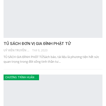
TỦ SÁCH ĐƠN VỊ GIA ĐÌNH PHẬT TỬ
UỶ VIÊN TRUYỀN THÔNG
Th9 9, 2020
TỦ SÁCH GIA ĐÌNH PHẬT TỬSách báo, tài liệu là phương tiện hết sức
quan trọng trong đời sống tinh thần tư…
CHƯƠNG TRÌNH HUẤN LUYỆN