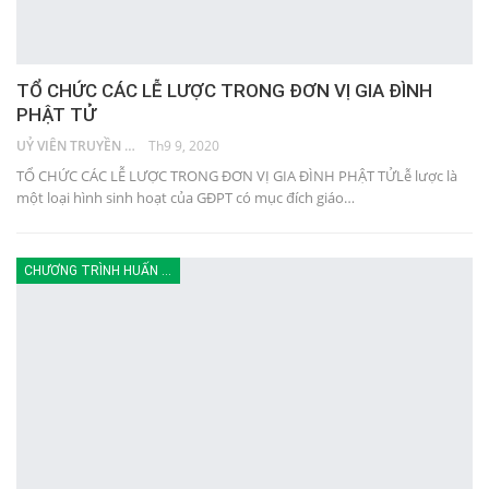
TỔ CHỨC CÁC LỄ LƯỢC TRONG ĐƠN VỊ GIA ĐÌNH
PHẬT TỬ
UỶ VIÊN TRUYỀN THÔNG
Th9 9, 2020
TỔ CHỨC CÁC LỄ LƯỢC TRONG ĐƠN VỊ GIA ĐÌNH PHẬT TỬLễ lược là
một loại hình sinh hoạt của GĐPT có mục đích giáo…
CHƯƠNG TRÌNH HUẤN LUYỆN