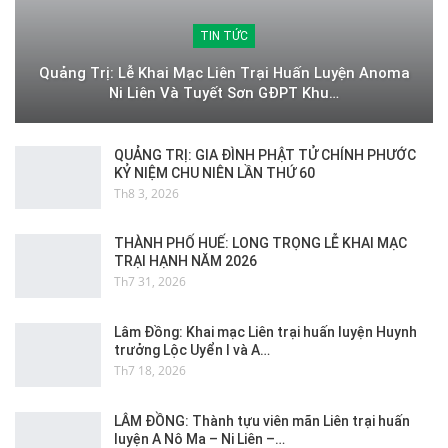
TIN TỨC
Quảng Trị: Lễ Khai Mạc Liên Trại Huấn Luyện Anoma
Ni Liên Và Tuyết Sơn GĐPT Khu…
QUẢNG TRỊ: GIA ĐÌNH PHẬT TỬ CHÍNH PHƯỚC
KỶ NIỆM CHU NIÊN LẦN THỨ 60
Th8 3, 2026
THÀNH PHỐ HUẾ: LONG TRỌNG LỄ KHAI MẠC
TRẠI HẠNH NĂM 2026
Th7 31, 2026
Lâm Đồng: Khai mạc Liên trại huấn luyện Huynh
trưởng Lộc Uyển I và A…
Th7 18, 2026
LÂM ĐỒNG: Thành tựu viên mãn Liên trại huấn
luyện A Nô Ma – Ni Liên –…