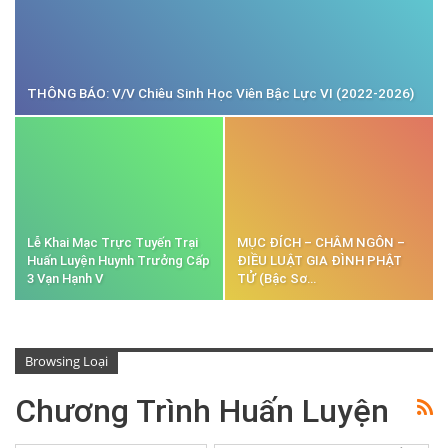
THÔNG BÁO: V/v Chiêu Sinh Học Viên Bậc Lực VI (2022-2026)
Lễ Khai Mạc Trực Tuyến Trại
MỤC ĐÍCH – CHÂM NGÔN –
Huấn Luyện Huynh Trưởng Cấp
ĐIỀU LUẬT GIA ĐÌNH PHẬT
3 Vạn Hạnh V
TỬ (Bậc Sơ…
Browsing Loại
Chương Trình Huấn Luyện