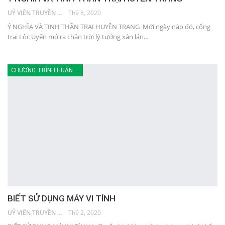
UỶ VIÊN TRUYỀN THÔNG
Th9 8, 2020
Ý NGHĨA VÀ TINH THẦN TRẠI HUYỀN TRANG Mới ngày nào đó, cổng
trại Lộc Uyển mở ra chân trời lý tưởng xán lán…
CHƯƠNG TRÌNH HUẤN LUYỆN
BIẾT SỬ DỤNG MÁY VI TÍNH
UỶ VIÊN TRUYỀN THÔNG
Th9 2, 2020