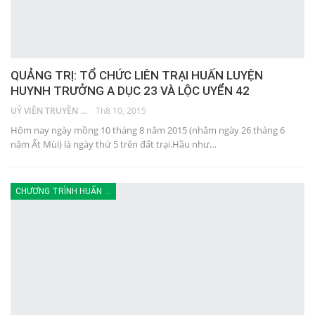
QUẢNG TRỊ: TỔ CHỨC LIÊN TRẠI HUẤN LUYỆN
HUYNH TRƯỞNG A DỤC 23 VÀ LỘC UYỂN 42
UỶ VIÊN TRUYỀN THÔNG
Th8 10, 2015
Hôm nay ngày mồng 10 tháng 8 năm 2015 (nhằm ngày 26 tháng 6
năm Ất Mùi) là ngày thứ 5 trên đất trại.Hầu như…
CHƯƠNG TRÌNH HUẤN LUYỆN