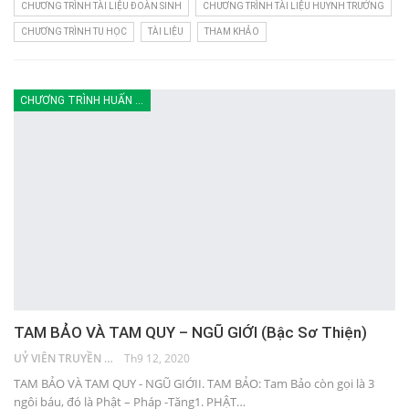
CHƯƠNG TRÌNH TÀI LIỆU ĐOÀN SINH
CHƯƠNG TRÌNH TÀI LIỆU HUYNH TRƯỞNG
CHƯƠNG TRÌNH TU HỌC
TÀI LIỆU
THAM KHẢO
CHƯƠNG TRÌNH HUẤN LUYỆN
TAM BẢO VÀ TAM QUY – NGŨ GIỚI (Bậc Sơ Thiện)
UỶ VIÊN TRUYỀN THÔNG
Th9 12, 2020
TAM BẢO VÀ TAM QUY - NGŨ GIỚII. TAM BẢO: Tam Bảo còn gọi là 3
ngôi báu, đó là Phật – Pháp -Tăng1. PHẬT…