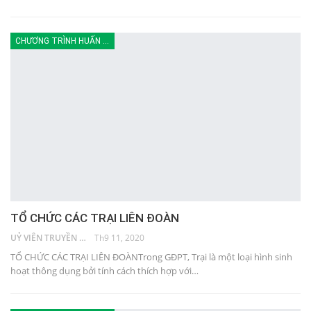
CHƯƠNG TRÌNH HUẤN LUYỆN
TỔ CHỨC CÁC TRẠI LIÊN ĐOÀN
UỶ VIÊN TRUYỀN THÔNG
Th9 11, 2020
TỔ CHỨC CÁC TRẠI LIÊN ĐOÀNTrong GĐPT, Trại là một loại hình sinh
hoạt thông dụng bởi tính cách thích hợp với…