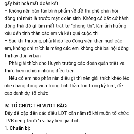
gấy bất hoà mất đoàn kết.
– Không nên bàn tán bình phẩm về đề thi, phê phán hội
đồng thi nhất là trước mặt đoàn sinh. Không có bất cứ hành
động thái độ gì làm mất trật tự “phòng thi”, làm ảnh hưởng
xấu đến tinh thần các em và kết quả cuộc thi.
– Sau khi thi xong, phải khéo léo động viên khen ngợi các
em, không chỉ trích la mắng các em, không chê bai hội đồng
thi hay đơn vị bạn.
– Phải giải thích cho Huynh trưởng các đoàn quán triệt và
thực hiện nghiêm những điều trên.
– Nếu có em nào phàn nàn điều gì thì nên giải thích khéo léo
nhẹ nhàng động viên trong tinh thần tôn trọng kỷ luật, đề
cao danh dự tổ chức.
IV. TỔ CHỨC THI VƯỢT BẬC:
Đây đề cập đến các điều LĐT cần nắm rõ khi muốn tổ chức
TVB riêng tại đơn vị hay liên gia đình.
1. Chuẩn bị: