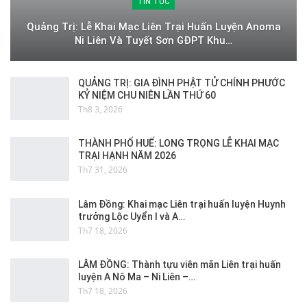
TIN TỨC
Quảng Trị: Lễ Khai Mạc Liên Trại Huấn Luyện Anoma
Ni Liên Và Tuyết Sơn GĐPT Khu…
QUẢNG TRỊ: GIA ĐÌNH PHẬT TỬ CHÍNH PHƯỚC
KỶ NIỆM CHU NIÊN LẦN THỨ 60
Th8 3, 2026
THÀNH PHỐ HUẾ: LONG TRỌNG LỄ KHAI MẠC
TRẠI HẠNH NĂM 2026
Th7 31, 2026
Lâm Đồng: Khai mạc Liên trại huấn luyện Huynh
trưởng Lộc Uyển I và A…
Th7 18, 2026
LÂM ĐỒNG: Thành tựu viên mãn Liên trại huấn
luyện A Nô Ma – Ni Liên –…
Th7 18, 2026