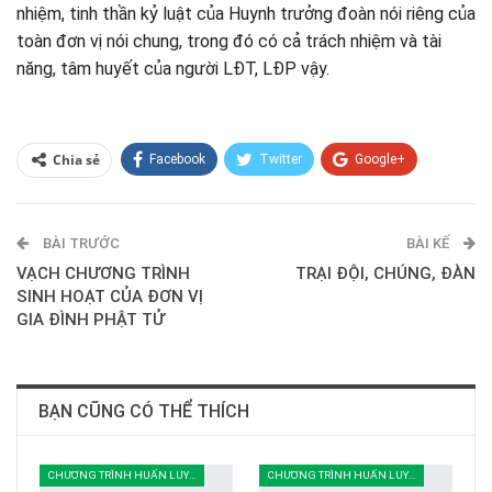
nhiệm, tinh thần kỷ luật của Huynh trưởng đoàn nói riêng của
toàn đơn vị nói chung, trong đó có cả trách nhiệm và tài
năng, tâm huyết của người LĐT, LĐP vậy.
Chia sẻ
Facebook
Twitter
Google+
ReddIt
WhatsApp
Pinterest
BÀI TRƯỚC
E-mail
BÀI KẾ
VẠCH CHƯƠNG TRÌNH
TRẠI ĐỘI, CHÚNG, ĐÀN
SINH HOẠT CỦA ĐƠN VỊ
GIA ĐÌNH PHẬT TỬ
BẠN CŨNG CÓ THỂ THÍCH
CHƯƠNG TRÌNH HUẤN LUYỆN
CHƯƠNG TRÌNH HUẤN LUYỆN