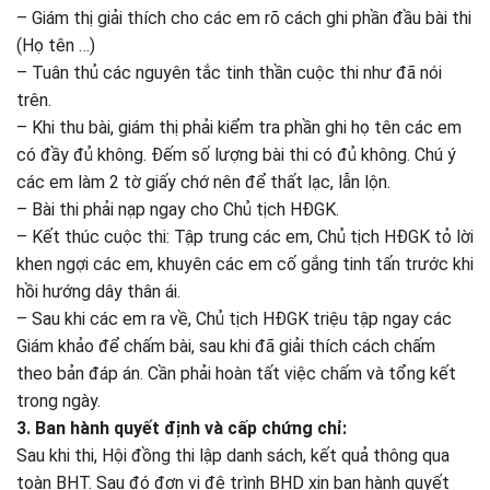
– Giám thị giải thích cho các em rõ cách ghi phần đầu bài thi
(Họ tên …)
– Tuân thủ các nguyên tắc tinh thần cuộc thi như đã nói
trên.
– Khi thu bài, giám thị phải kiểm tra phần ghi họ tên các em
có đầy đủ không. Đếm số lượng bài thi có đủ không. Chú ý
các em làm 2 tờ giấy chớ nên để thất lạc, lẫn lộn.
– Bài thi phải nạp ngay cho Chủ tịch HĐGK.
– Kết thúc cuộc thi: Tập trung các em, Chủ tịch HĐGK tỏ lời
khen ngợi các em, khuyên các em cố gắng tinh tấn trước khi
hồi hướng dây thân ái.
– Sau khi các em ra về, Chủ tịch HĐGK triệu tập ngay các
Giám khảo để chấm bài, sau khi đã giải thích cách chấm
theo bản đáp án. Cần phải hoàn tất việc chấm và tổng kết
trong ngày.
3. Ban hành quyết định và cấp chứng chỉ:
Sau khi thi, Hội đồng thi lập danh sách, kết quả thông qua
toàn BHT. Sau đó đơn vị đệ trình BHD xin ban hành quyết