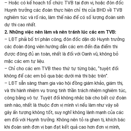
– Hoặc có kế hoạch tổ chức TVB tại đơn vị, hoặc đôn đốc
Huynh trưởng các đoàn thực hiện chỉ thị của BHD về TVB
nghiêm túc và rố ráo, làm thế nào để có số lượng đoàn sinh
dự thi cao nhất.
2. Những việc nên làm và nên tránh lúc các em TVB:
– LĐT phải bố trí phân công, đôn đốc dặn dò Huynh trưởng
các đoàn động viên hướng dẫn các em đến địa điểm thi
được đông đủ an toàn, nhất là đối với Oanh vũ, không bỏ
mặc các em tự liệu.
– Chỉ cho các em TVB theo thứ tự từng bậc, “tuyệt đối
không để các em bỏ qua bậc dưới mà thi bậc trên”.
– LĐT sẵn sàng tham gia vào hội đồng giám khảo, giám thị,
và thi hành nhiệm vụ trong tinh thần trách nhiệm nghiêm túc,
công bằng vô tư. Tuyệt đối không nhắc bài cho bất cứ đoàn
sinh nào, nhất là thuộc đơn vị mình vì nếu làm như vậy sẽ
gây ấn tượng không tốt, suy nghĩ không lành mạnh của các
em đối với Huynh trưởng. Không nên tỏ ra ghen tị, khích bác
khi đoàn sinh đơn vị bạn đạt kết quả cao hơn đơn vị mình,