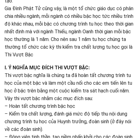
tạo.
Gia Đình Phật Tử cũng vậy, là một tổ chức giáo dục có phân
chia nhiều ngành, mỗi ngành có nhiều bậc học tức nhiều trình
độ khác nhau, mỗi bậc có chương trình tu học theo thời gian
nhất định mà với ngành Thiếu, ngành Oanh thời gian mỗi bậc
học thường là 1 năm. Cho nên sau 1 năm tu học chúng ta
thường tổ chức các kỳ thi kiểm tra chất lượng tu học gọi là
Thi Vượt Bậc
I. Ý NGHĨA MỤC ĐÍCH THI VƯỢT BẬC:
Thi vượt bậc nghĩa là chúng ta đã hoàn tất chương trình tu
học của một bậc và làm một cầu nối cho các em tiến lên tu
học ở bậc trên bằng một cuộc kiểm tra sát hạch cuối năm.
Vậy thi vượt bậc nhằm các mục đích sau:
– Hoàn tất chương trình bậc học
– Kiểm tra chất lượng, đánh giá mức độ tiếp thu nội dung
chương trình tu học của Huynh trưởng, đoàn sinh (ở đây nói
về các đoàn sinh).
– Động viên tinh thần, tạo niềm phấn khởi cho các đoàn sinh