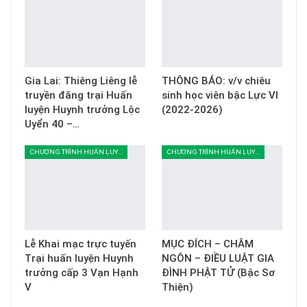
Gia Lai: Thiêng Liêng lễ
THÔNG BÁO: v/v chiêu
truyền đăng trại Huấn
sinh học viên bậc Lực VI
luyện Huynh trưởng Lộc
(2022-2026)
Uyển 40 –…
CHƯƠNG TRÌNH HUẤN LUYỆN
CHƯƠNG TRÌNH HUẤN LUYỆN
Lễ Khai mạc trực tuyến
MỤC ĐÍCH – CHÂM
Trại huấn luyện Huynh
NGÔN – ĐIỀU LUẬT GIA
trưởng cấp 3 Vạn Hạnh
ĐÌNH PHẬT TỬ (Bậc Sơ
V
Thiện)