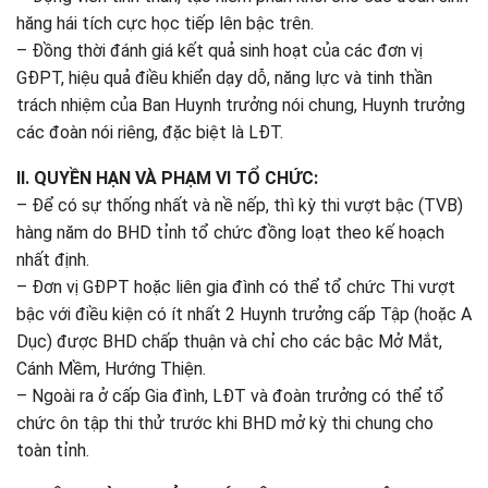
hăng hái tích cực học tiếp lên bậc trên.
– Đồng thời đánh giá kết quả sinh hoạt của các đơn vị
GĐPT, hiệu quả điều khiển dạy dỗ, năng lực và tinh thần
trách nhiệm của Ban Huynh trưởng nói chung, Huynh trưởng
các đoàn nói riêng, đặc biệt là LĐT.
II. QUYỀN HẠN VÀ PHẠM VI TỔ CHỨC:
– Để có sự thống nhất và nề nếp, thì kỳ thi vượt bậc (TVB)
hàng năm do BHD tỉnh tổ chức đồng loạt theo kế hoạch
nhất định.
– Đơn vị GĐPT hoặc liên gia đình có thể tổ chức Thi vượt
bậc với điều kiện có ít nhất 2 Huynh trưởng cấp Tập (hoặc A
Dục) được BHD chấp thuận và chỉ cho các bậc Mở Mắt,
Cánh Mềm, Hướng Thiện.
– Ngoài ra ở cấp Gia đình, LĐT và đoàn trưởng có thể tổ
chức ôn tập thi thử trước khi BHD mở kỳ thi chung cho
toàn tỉnh.