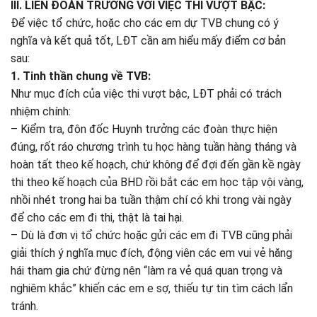
III. LIÊN ĐOÀN TRƯỞNG VỚI VIỆC THI VƯỢT BẬC:
Để việc tổ chức, hoặc cho các em dự TVB chung có ý
nghĩa và kết quả tốt, LĐT cần am hiểu mấy điểm cơ bản
sau:
1. Tinh thần chung về TVB:
Như mục đích của việc thi vượt bậc, LĐT phải có trách
nhiệm chính:
– Kiểm tra, đôn đốc Huynh trưởng các đoàn thực hiện
đúng, rốt ráo chương trình tu học hàng tuần hàng tháng và
hoàn tất theo kế hoạch, chứ không để đợi đến gần kề ngày
thi theo kế hoạch của BHD rồi bắt các em học tập vội vàng,
nhồi nhét trong hai ba tuần thậm chí có khi trong vài ngày
để cho các em đi thi, thật là tai hại.
– Dù là đơn vị tổ chức hoặc gửi các em đi TVB cũng phải
giải thích ý nghĩa mục đích, động viên các em vui vẻ hăng
hái tham gia chứ đừng nên “làm ra vẻ quá quan trọng và
nghiêm khắc” khiến các em e sợ, thiếu tự tin tìm cách lẩn
tránh.