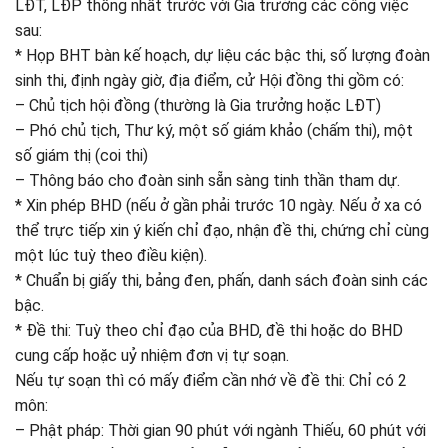
LĐT, LĐP thống nhất trước với Gia trưởng các công việc
sau:
* Họp BHT bàn kế hoạch, dự liệu các bậc thi, số lượng đoàn
sinh thi, định ngày giờ, địa điểm, cử Hội đồng thi gồm có:
– Chủ tịch hội đồng (thường là Gia trưởng hoặc LĐT)
– Phó chủ tịch, Thư ký, một số giám khảo (chấm thi), một
số giám thị (coi thi)
– Thông báo cho đoàn sinh sẵn sàng tinh thần tham dự.
* Xin phép BHD (nếu ở gần phải trước 10 ngày. Nếu ở xa có
thể trực tiếp xin ý kiến chỉ đạo, nhận đề thi, chứng chỉ cùng
một lúc tuỳ theo điều kiện).
* Chuẩn bị giấy thi, bảng đen, phấn, danh sách đoàn sinh các
bậc.
* Đề thi: Tuỳ theo chỉ đạo của BHD, đề thi hoặc do BHD
cung cấp hoặc uỷ nhiệm đơn vị tự soạn.
Nếu tự soạn thì có mấy điểm cần nhớ về đề thi: Chỉ có 2
môn:
– Phật pháp: Thời gian 90 phút với ngành Thiếu, 60 phút với