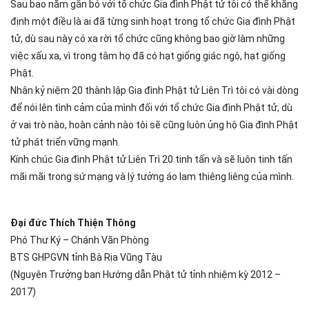
Sau bao năm gắn bó với tổ chức Gia đình Phật tử tôi có thể khẳng
định một điều là ai đã từng sinh hoạt trong tổ chức Gia đình Phật
tử, dù sau này có xa rời tổ chức cũng không bao giờ làm những
việc xấu xa, vì trong tâm họ đã có hạt giống giác ngộ, hạt giống
Phật.
Nhân kỷ niệm 20 thành lập Gia đình Phật tử Liên Trì tôi có vài dòng
để nói lên tình cảm của mình đối với tổ chức Gia đình Phật tử, dù
ở vai trò nào, hoàn cảnh nào tôi sẽ cũng luôn ủng hộ Gia đình Phật
tử phát triển vững mạnh.
Kính chúc Gia đình Phật tử Liên Trì 20 tinh tấn và sẽ luôn tinh tấn
mãi mãi trong sứ mạng và lý tưởng áo lam thiêng liêng của mình.
Đại đức Thích Thiện Thông
Phó Thư Ký – Chánh Văn Phòng
BTS GHPGVN tỉnh Bà Rịa Vũng Tàu
(Nguyên Trưởng ban Hướng dẫn Phật tử tỉnh nhiệm kỳ 2012 –
2017)