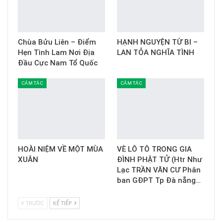
Chùa Bửu Liên – Điểm
HẠNH NGUYỆN TỪ BI –
Hẹn Tình Lam Nơi Địa
LAN TỎA NGHĨA TÌNH
Đầu Cực Nam Tổ Quốc
CẢM TÁC
CẢM TÁC
HOÀI NIỆM VỀ MỘT MÙA
VÈ LÔ TÔ TRONG GIA
XUÂN
ĐÌNH PHẬT TỬ (Htr Như
Lạc TRẦN VĂN CƯ Phân
ban GĐPT Tp Đà nẵng…
TRƯỚC
KẾ TIẾP