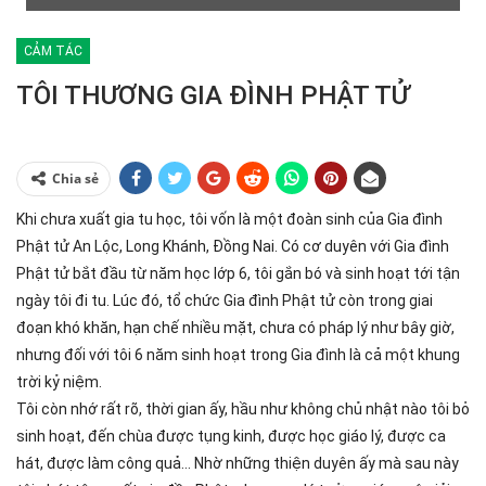
CẢM TÁC
TÔI THƯƠNG GIA ĐÌNH PHẬT TỬ
Chia sẻ
Khi chưa xuất gia tu học, tôi vốn là một đoàn sinh của Gia đình
Phật tử An Lộc, Long Khánh, Đồng Nai. Có cơ duyên với Gia đình
Phật tử bắt đầu từ năm học lớp 6, tôi gắn bó và sinh hoạt tới tận
ngày tôi đi tu. Lúc đó, tổ chức Gia đình Phật tử còn trong giai
đoạn khó khăn, hạn chế nhiều mặt, chưa có pháp lý như bây giờ,
nhưng đối với tôi 6 năm sinh hoạt trong Gia đình là cả một khung
trời kỷ niệm.
Tôi còn nhớ rất rõ, thời gian ấy, hầu như không chủ nhật nào tôi bỏ
sinh hoạt, đến chùa được tụng kinh, được học giáo lý, được ca
hát, được làm công quả… Nhờ những thiện duyên ấy mà sau này