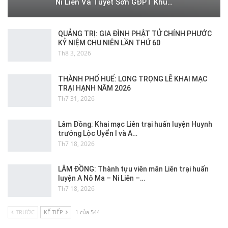
Ni Liên Và Tuyết Sơn GĐPT Khu…
QUẢNG TRỊ: GIA ĐÌNH PHẬT TỬ CHÍNH PHƯỚC
KỶ NIỆM CHU NIÊN LẦN THỨ 60
Th8 3, 2026
THÀNH PHỐ HUẾ: LONG TRỌNG LỄ KHAI MẠC
TRẠI HẠNH NĂM 2026
Th7 31, 2026
Lâm Đồng: Khai mạc Liên trại huấn luyện Huynh
trưởng Lộc Uyển I và A…
Th7 18, 2026
LÂM ĐỒNG: Thành tựu viên mãn Liên trại huấn
luyện A Nô Ma – Ni Liên –…
Th7 18, 2026
TRƯỚC
KẾ TIẾP
1 của 544