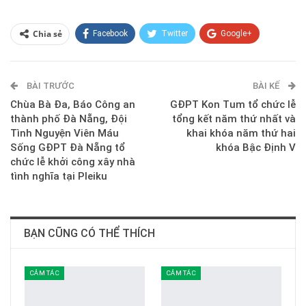
Chia sẻ
Facebook
Twitter
Google+
ReddIt
WhatsApp
Pinterest
BÀI TRƯỚC
E-mail
BÀI KẾ
Chùa Bà Đa, Báo Công an
GĐPT Kon Tum tổ chức lễ
thành phố Đà Nẵng, Đội
tổng kết năm thứ nhất và
Tình Nguyện Viên Máu
khai khóa năm thứ hai
Sống GĐPT Đà Nẵng tổ
khóa Bậc Định V
chức lễ khởi công xây nhà
tình nghĩa tại Pleiku
BẠN CŨNG CÓ THỂ THÍCH
CẢM TÁC
CẢM TÁC