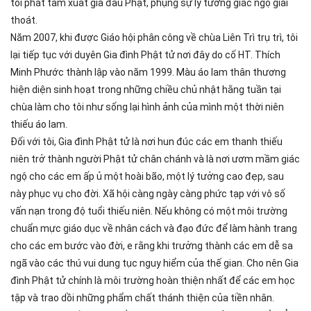
tôi phát tâm xuất gia đầu Phật, phụng sự lý tưởng giác ngộ giải
thoát.
Năm 2007, khi được Giáo hội phân công về chùa Liên Trì trụ trì, tôi
lại tiếp tục với duyên Gia đình Phật tử nơi đây do cố HT. Thích
Minh Phước thành lập vào năm 1999. Màu áo lam thân thương
hiện diện sinh hoạt trong những chiều chủ nhật hằng tuần tại
chùa làm cho tôi như sống lại hình ảnh của mình một thời niên
thiếu áo lam.
Đối với tôi, Gia đình Phật tử là nơi hun đúc các em thanh thiếu
niên trở thành người Phật tử chân chánh và là nơi ươm mầm giác
ngộ cho các em ấp ủ một hoài bão, một lý tưởng cao đẹp, sau
này phục vụ cho đời. Xã hội càng ngày càng phức tạp với vô số
vấn nạn trong độ tuổi thiếu niên. Nếu không có một môi trường
chuẩn mực giáo dục về nhân cách và đạo đức để làm hành trang
cho các em bước vào đời, e rằng khi trưởng thành các em dễ sa
ngã vào các thú vui dung tục nguy hiểm của thế gian. Cho nên Gia
đình Phật tử chính là môi trường hoàn thiện nhất để các em học
tập và trao dồi những phẩm chất thánh thiện của tiền nhân.