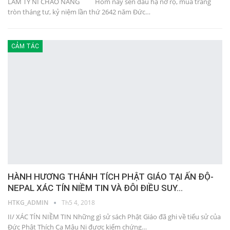
LÂM TỲ NI CHAO NẮNG Hôm nay sen đầu hạ nở rộ, mùa trăng
tròn tháng tư, kỷ niệm lần thứ 2642 năm Đức…
CẢM TÁC
HÀNH HƯƠNG THÁNH TÍCH PHẬT GIÁO TẠI ẤN ĐỘ-
NEPAL XÁC TÍN NIỀM TIN VÀ ĐÔI ĐIỀU SUY…
HTKG_ADMIN
Th5 4, 2018
II/ XÁC TÍN NIỀM TIN Những gì sử sách Phật Giáo đã ghi về tiểu sử của
Đức Phật Thích Ca Mâu Ni được kiểm chứng…