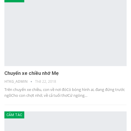
Chuyến xe chiều nhớ Mẹ
HTKG_ADMIN
Th8 22, 2018
Trên chuyến xe chiều, con về nơi đóCó bóng hình ai, đang đứng trước
ngõCho con chợt nhớ, về cả tuổi thơCứ ngóng…
CẢM TÁC