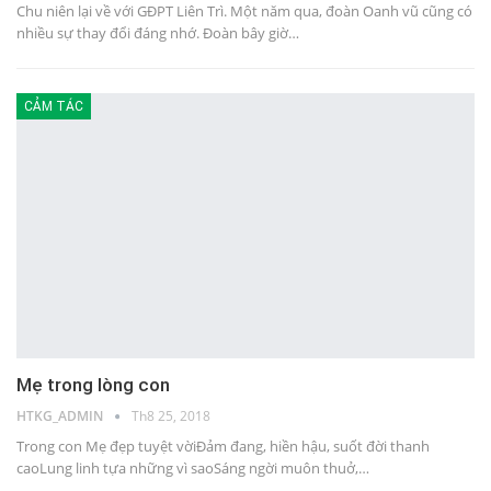
Chu niên lại về với GĐPT Liên Trì. Một năm qua, đoàn Oanh vũ cũng có
nhiều sự thay đổi đáng nhớ. Đoàn bây giờ…
CẢM TÁC
Mẹ trong lòng con
HTKG_ADMIN
Th8 25, 2018
Trong con Mẹ đẹp tuyệt vờiĐảm đang, hiền hậu, suốt đời thanh
caoLung linh tựa những vì saoSáng ngời muôn thuở,…