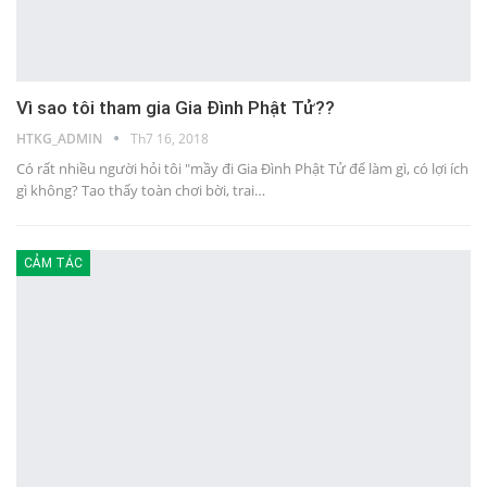
Vì sao tôi tham gia Gia Đình Phật Tử??
HTKG_ADMIN
Th7 16, 2018
Có rất nhiều người hỏi tôi "mầy đi Gia Đình Phật Tử để làm gì, có lợi ích
gì không? Tao thấy toàn chơi bời, trai…
CẢM TÁC