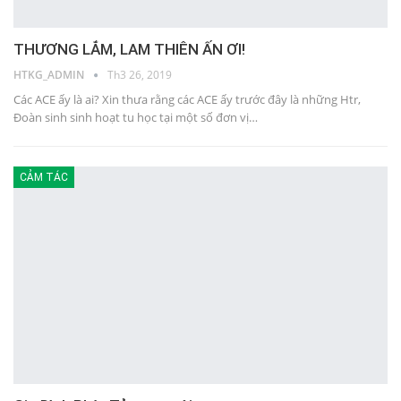
THƯƠNG LẮM, LAM THIÊN ẤN ƠI!
HTKG_ADMIN
Th3 26, 2019
Các ACE ấy là ai? Xin thưa rằng các ACE ấy trước đây là những Htr,
Đoàn sinh sinh hoạt tu học tại một số đơn vị…
CẢM TÁC