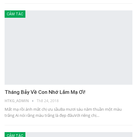
CẢM TÁC
Tháng Bảy Về Con Nhớ Lắm Mạ Ơi!
HTKG_ADMIN
Th8 24, 2018
Mất mạ rồi ánh mắt chị ưu sầuBa mươi sáu năm thuần một màu
trắng Ai nói rằng màu trắng là đẹp đâuVới riêng chị…
CẢM TÁC