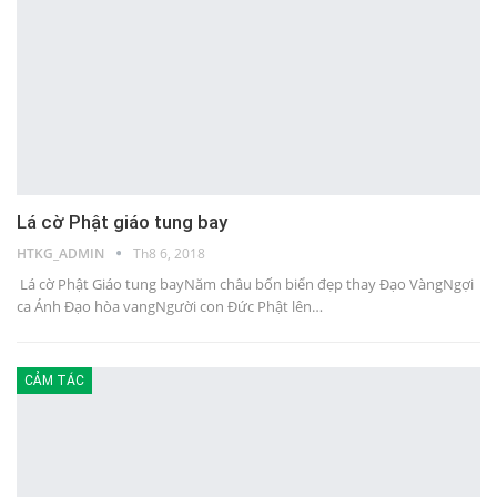
Lá cờ Phật giáo tung bay
HTKG_ADMIN
Th8 6, 2018
Lá cờ Phật Giáo tung bayNăm châu bốn biển đẹp thay Đạo VàngNgợi
ca Ánh Đạo hòa vangNgười con Đức Phật lên…
CẢM TÁC