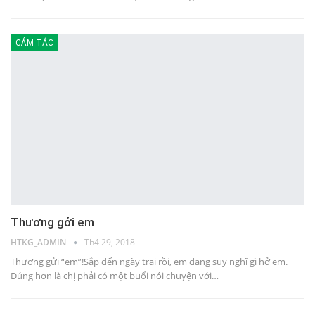
CẢM TÁC
Thương gởi em
HTKG_ADMIN
Th4 29, 2018
Thương gửi “em”!Sắp đến ngày trại rồi, em đang suy nghĩ gì hở em.
Đúng hơn là chị phải có một buổi nói chuyện với…