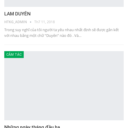
LAM DUYÊN
HTKG_ADMIN
Th7 11, 2018
Trong suy nghĩ của tôi người ta yêu nhau nhất định sẽ được gắn kết
với nhau bằng một chữ “Duyên” nào đó . Và…
CẢM TÁC
Những ngày tháng đầu hạ