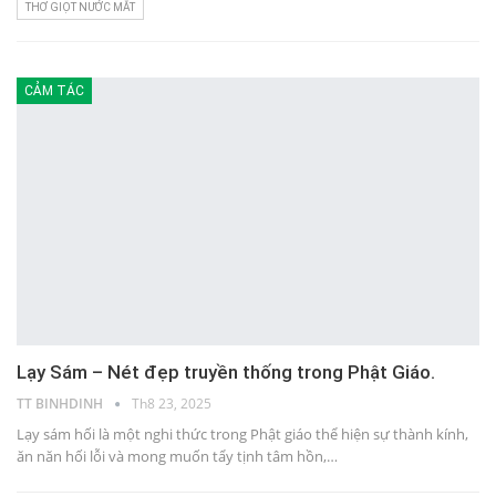
THƠ GIỌT NƯỚC MẮT
CẢM TÁC
Lạy Sám – Nét đẹp truyền thống trong Phật Giáo.
TT BINHDINH
Th8 23, 2025
Lạy sám hối là một nghi thức trong Phật giáo thể hiện sự thành kính,
ăn năn hối lỗi và mong muốn tẩy tịnh tâm hồn,…