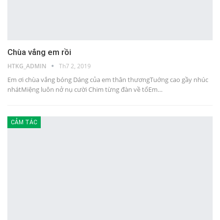
Chùa vắng em rồi
HTKG_ADMIN
Th7 2, 2019
Em ơi chùa vắng bóng Dáng của em thân thươngTuớng cao gầy nhúc
nhátMiệng luôn nở nụ cười Chim từng đàn về tổEm…
CẢM TÁC