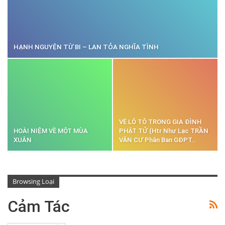
HẠNH NGUYỆN TỪ BI – LAN TỎA NGHĨA TÌNH
VÈ LÔ TÔ TRONG GIA ĐÌNH
HOÀI NIỆM VỀ MỘT MÙA
PHẬT TỬ (Htr Như Lạc TRẦN
XUÂN
VĂN CƯ Phân Ban GĐPT…
Browsing Loại
Cảm Tác