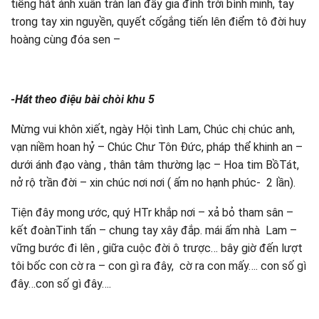
tiếng hát ánh xuân tràn lan đầy gia đình trời bình minh, tay
trong tay xin nguyền, quyết cốgắng tiến lên điểm tô đời huy
hoàng cùng đóa sen –
-Hát theo điệu bài chòi khu 5
Mừng vui khôn xiết, ngày Hội tình Lam, Chúc chị chúc anh,
vạn niềm hoan hỷ – Chúc Chư Tôn Đức, pháp thể khinh an –
dưới ánh đạo vàng , thân tâm thường lạc – Hoa tim BồTát,
nở rộ trần đời – xin chúc nơi nơi ( ấm no hạnh phúc- 2 lần).
Tiện đây mong ước, quý HTr khắp nơi – xả bỏ tham sân –
kết đoànTinh tấn – chung tay xây đắp. mái ấm nhà Lam –
vững bước đi lên , giữa cuộc đời ô trược… bây giờ đến lượt
tôi bốc con cờ ra – con gì ra đây, cờ ra con mấy…. con số gì
đây…con số gì đây….