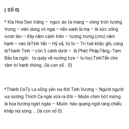
( SỐ 0)
* Kìa Hoa Sen trắng – ngực áo ta mang – vòng tròn tượng
trưng – viên dung vô ngại – nền xanh lá mạ – là sức sống
vươn lên – đây năm cánh trên – tượng trưng (cho) năm
hạnh – nào làTinh tấn – Hỷ xả, từ bi – Trí tuệ khắc ghi, cùng
làThanh Tịnh – còn 3 cánh dưới – là Phật PhápTăng,-Tam
Bảo ba ngôi- ta quây về nương tựa – tu họcTinhTấn cho
tâm trí hanh thông…(là con số… 0)
*Thành CaTỳ La sống yên vui đời Tịnh Vương – Người người
vui sướng Thích Ca ngài vừa ra đời – Muôn chim hót mừng
lá hoa hương ngát ngào – Muôn hào quang ngời rạng chiếu
khắp núi sông….. (là con số 0)