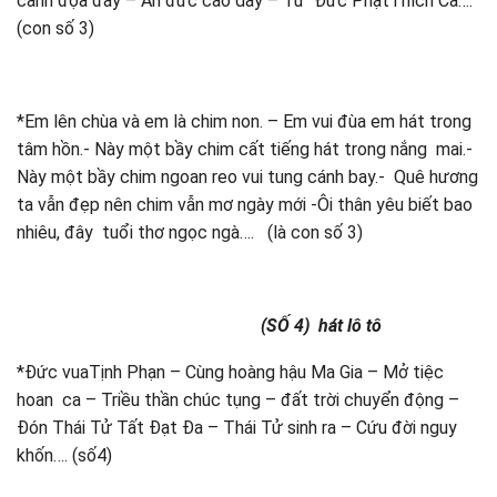
cảnh đọa đầy – Ân đức cao dày – Từ Đức PhậtThích Ca….
(con số 3)
*Em lên chùa và em là chim non. – Em vui đùa em hát trong
tâm hồn.- Này một bầy chim cất tiếng hát trong nắng mai.-
Này một bầy chim ngoan reo vui tung cánh bay.- Quê hương
ta vẫn đẹp nên chim vẫn mơ ngày mới -Ôi thân yêu biết bao
nhiêu, đây tuổi thơ ngọc ngà…. (là con số 3)
(SỐ 4) hát lô tô
*Đức vuaTịnh Phạn – Cùng hoàng hậu Ma Gia – Mở tiệc
hoan ca – Triều thần chúc tụng – đất trời chuyển động –
Đón Thái Tử Tất Đạt Đa – Thái Tử sinh ra – Cứu đời nguy
khốn…. (số4)