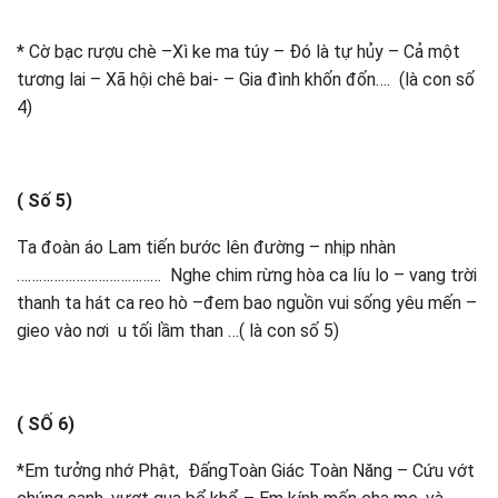
* Cờ bạc rượu chè –Xì ke ma túy – Đó là tự hủy – Cả một
tương lai – Xã hội chê bai- – Gia đình khốn đốn…. (là con số
4)
( Số 5)
Ta đoàn áo Lam tiến bước lên đường – nhịp nhàn
………………………………… Nghe chim rừng hòa ca líu lo – vang trời
thanh ta hát ca reo hò –đem bao nguồn vui sống yêu mến –
gieo vào nơi u tối lầm than …( là con số 5)
( SỐ 6)
*Em tưởng nhớ Phật, ĐấngToàn Giác Toàn Năng – Cứu vớt