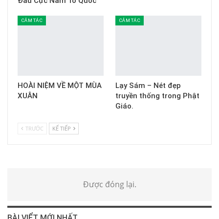
Đầu Cực Nam Tổ Quốc
CẢM TÁC
CẢM TÁC
HOÀI NIỆM VỀ MỘT MÙA
Lạy Sám – Nét đẹp
XUÂN
truyền thống trong Phật
Giáo.
TRƯỚC
KẾ TIẾP
Được đóng lại.
BÀI VIỂT MỚI NHẤT