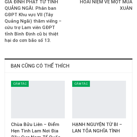
GIA ĐÌNH PHẬT TỬ TỈNH
HOÀI NIỆM VỀ MỘT MÙA
QUẢNG NGÃI. Phân ban
XUÂN
GĐPT Khu vực VII (Tây
Quảng Ngãi) thăm viếng –
cứu trợ Lam viên GĐPT
tỉnh Bình Định cũ bị thiệt
hại do cơn bão số 13.
BẠN CŨNG CÓ THỂ THÍCH
CẢM TÁC
CẢM TÁC
Chùa Bửu Liên – Điểm
HẠNH NGUYỆN TỪ BI –
Hẹn Tình Lam Nơi Địa
LAN TỎA NGHĨA TÌNH