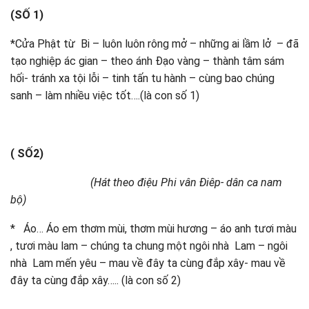
(SỐ 1)
*Cửa Phật từ Bi – luôn luôn rông mở – những ai lầm lở – đã
tạo nghiệp ác gian – theo ánh Đạo vàng – thành tâm sám
hối- tránh xa tội lỗi – tinh tấn tu hành – cùng bao chúng
sanh – làm nhiều việc tốt….(là con số 1)
( SỐ2)
(Hát theo điệu Phi vân Điêp- dân ca nam
bộ)
* Áo… Áo em thơm mùi, thơm mùi hương – áo anh tươi màu
, tươi màu lam – chúng ta chung một ngôi nhà Lam – ngôi
nhà Lam mến yêu – mau về đây ta cùng đắp xây- mau về
đây ta cùng đắp xây….. (là con số 2)