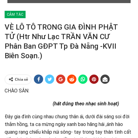
CẢM TÁC
VÈ LÔ TÔ TRONG GIA ĐÌNH PHẬT
TỬ (Htr Như Lạc TRẦN VĂN CƯ
Phân Ban GĐPT Tp Đà Nẵng -KVII
Biên Soạn.)
Chia sẻ
CHÀO SÂN:
(hát đúng theo nhạc sinh hoạt)
Đây gia đình cùng nhau chung thân ái, dưới đài sáng soi đời
thắm hồng, ta ca mừng ngày xanh bao hăng hái ,ánh hào
quang rạng chiếu khắp núi sông- tay trong tay thân tình cất