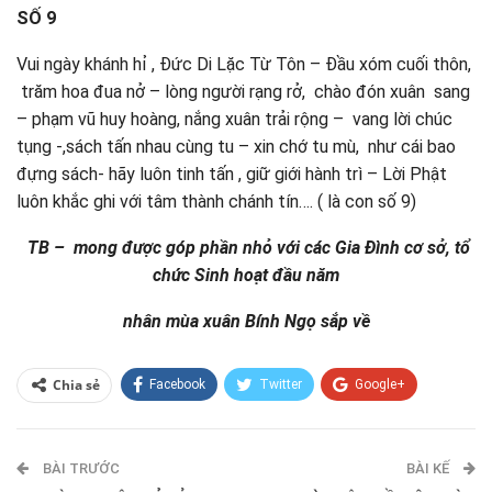
SỐ 9
Vui ngày khánh hỉ , Đức Di Lặc Từ Tôn – Đầu xóm cuối thôn,
trăm hoa đua nở – lòng người rạng rở, chào đón xuân sang
– phạm vũ huy hoàng, nắng xuân trải rộng – vang lời chúc
tụng -,sách tấn nhau cùng tu – xin chớ tu mù, như cái bao
đựng sách- hãy luôn tinh tấn , giữ giới hành trì – Lời Phật
luôn khắc ghi với tâm thành chánh tín…. ( là con số 9)
TB – mong được góp phần nhỏ với các Gia Đình cơ sở,
tổ
chức Sinh hoạt đầu năm
nhân mùa xuân Bính Ngọ sắp về
Chia sẻ
Facebook
Twitter
Google+
ReddIt
WhatsApp
Pinterest
BÀI TRƯỚC
E-mail
BÀI KẾ