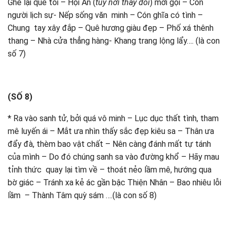
Ghé lại quê tôi – Hội An (
tùy nơi thay đổi
) mời gọi – Con
người lịch sự- Nếp sống văn minh – Cón ghĩa có tình –
Chung tay xây đắp – Quê hương giàu đẹp – Phố xá thênh
thang – Nhà cửa thẳng hàng- Khang trang lộng lẩy…. (là con
số 7)
(SỐ 8)
* Ra vào sanh tử, bởi quá vô minh – Lục dục thất tình, tham
mê luyến ái – Mắt ưa nhìn thấy sắc đẹp kiêu sa – Thân ưa
đẩy đà, thèm bao vật chất – Nên càng đánh mất tự tánh
của mình – Do đó chúng sanh sa vào đường khổ – Hãy mau
tỉnh thức quay lại tìm về – thoát nẻo lầm mê, hướng qua
bờ giác – Tránh xa kẻ ác gần bậc Thiện Nhân – Bao nhiêu lỗi
lầm – Thành Tâm quỳ sám ….(là con số 8)