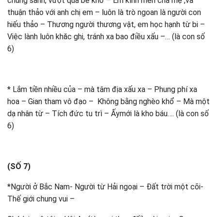
chúng sanh, vượt qua bể khổ – Em kính mến cha mẹ ,và
thuận thảo với anh chị em – luôn là trò ngoan là người con
hiếu thảo – Thương người thương vật, em học hạnh từ bi –
Việc lành luôn khăc ghi, tránh xa bao điều xấu –… (là con số
6)
* Lắm tiền nhiều của – mà tâm địa xấu xa – Phung phí xa
hoa – Gian tham vô đạo – Không bằng nghèo khổ – Mà một
dạ nhân từ – Tích đức tu trì – Ấymới là kho báu…. (là con số
6)
(SỐ 7)
*Người ở Bắc Nam- Người từ Hải ngoại – Đất trời một cõi-
Thế giới chung vui –