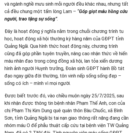
và ngành nghề mưu sinh mỗi người đều khác nhau, nhưng tất
cả đều chung một tấm lòng Lam –
“
Góp giọt máu hồng cứu
người, trao tặng sự sống”
.
Đây là hoạt động ý nghĩa nằm trong chuỗi chương trình tu
học, hoạt động xã hội thường kỳ hàng năm của GĐPT tỉnh
Quảng Ngãi. Qua hình thức hoạt động này, chương trình
cũng đã góp phần tuyên truyền, nâng cao nhận thức về hiến
máu nhân đạo trong cộng đồng xã hội, lan tỏa xiển dương
hình ảnh người Huynh trưởng, Đoàn sinh GĐPT hành Bồ tát
đạo ngay giữa đời thường, tôn vinh nếp sống sống đẹp –
sống có ích – mình vì mọi người.
Được biết trước đó, vào chiều muộn ngày 25/7/2025, sau
khi nhận được thông tin bệnh nhân Phạm Thế Anh, con của
chị Phạm Thị Kim Dung quê quán thôn Bàu Chuốc, xã Bình
Sơn, tỉnh Quảng Ngãi bị tai nạn giao thông rất nặng đang cần
nhóm máu O để phẫu thuật cấp cứu tại bệnh viện TW Quảng
Nam, đã có 2 TNV đội Tình nguyện viên máu sống GĐPT