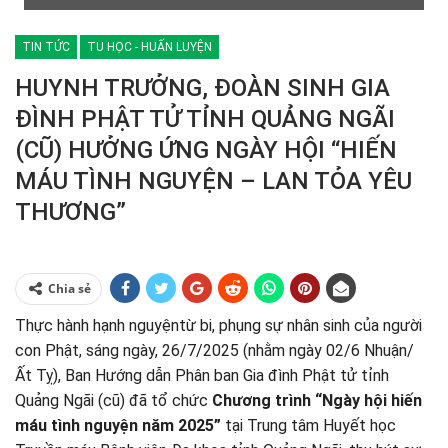
TIN TỨC
TU HỌC - HUẤN LUYỆN
HUYNH TRƯỞNG, ĐOÀN SINH GIA
ĐÌNH PHẬT TỬ TỈNH QUẢNG NGÃI
(CŨ) HƯỞNG ỨNG NGÀY HỘI “HIẾN
MÁU TÌNH NGUYỆN – LAN TỎA YÊU
THƯƠNG”
Chia sẻ
Thực hành hạnh nguyệntừ bi, phụng sự nhân sinh của người
con Phật, sáng ngày, 26/7/2025 (nhằm ngày 02/6 Nhuận/
Ất Tỵ), Ban Hướng dẫn Phân ban Gia đình Phật tử tỉnh
Quảng Ngãi (cũ) đã tổ chức
Chương trình “Ngày hội hiến
máu tình nguyện năm 2025”
tại Trung tâm Huyết học