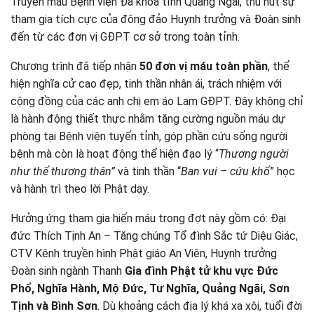
Truyền máu Bệnh viện Đa khoa tỉnh Quảng Ngãi, thu hút sự
tham gia tích cực của đông đảo Huynh trưởng và Đoàn sinh
đến từ các đơn vị GĐPT cơ sở trong toàn tỉnh.
Chương trình đã tiếp nhận
50 đơn vị máu toàn phần
, thể
hiện nghĩa cử cao đẹp, tinh thần nhân ái, trách nhiệm với
cộng đồng của các anh chị em áo Lam GĐPT. Đây không chỉ
là hành động thiết thực nhằm tăng cường nguồn máu dự
phòng tại Bệnh viện tuyến tỉnh, góp phần cứu sống người
bệnh mà còn là hoạt động thể hiện đạo lý “
Thương người
như thể thương thân”
và tinh thần “
Ban vui – cứu khổ
” học
và hành trì theo lời Phật dạy.
Hưởng ứng tham gia hiến máu trong đợt này gồm có: Đại
đức Thích Tịnh An – Tăng chúng Tổ đình Sắc tứ Diệu Giác,
CTV Kênh truyền hình Phật giáo An Viên, Huynh trưởng
Đoàn sinh ngành Thanh
Gia đình Phật tử khu vực Đức
Phổ, Nghĩa Hành, Mộ Đức, Tư Nghĩa, Quảng Ngãi, Sơn
Tịnh và Bình Sơn
. Dù khoảng cách địa lý khá xa xôi, tuổi đời