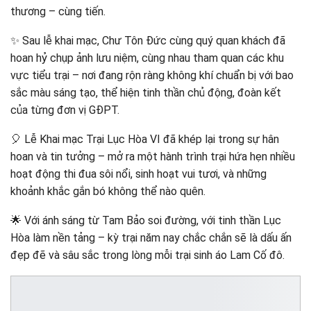
thương – cùng tiến.
✨ Sau lễ khai mạc, Chư Tôn Đức cùng quý quan khách đã
hoan hỷ chụp ảnh lưu niệm, cùng nhau tham quan các khu
vực tiểu trại – nơi đang rộn ràng không khí chuẩn bị với bao
sắc màu sáng tạo, thể hiện tinh thần chủ động, đoàn kết
của từng đơn vị GĐPT.
🎈 Lễ Khai mạc Trại Lục Hòa VI đã khép lại trong sự hân
hoan và tin tưởng – mở ra một hành trình trại hứa hẹn nhiều
hoạt động thi đua sôi nổi, sinh hoạt vui tươi, và những
khoảnh khắc gắn bó không thể nào quên.
🌟 Với ánh sáng từ Tam Bảo soi đường, với tinh thần Lục
Hòa làm nền tảng – kỳ trại năm nay chắc chắn sẽ là dấu ấn
đẹp đẽ và sâu sắc trong lòng mỗi trại sinh áo Lam Cố đô.