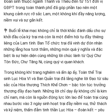
Đoàn sinh thuộc ngành Thanh và Thiếu đến từ 151 đơn vị
GĐPT trong toàn thành phố đã góp phần tạo nên một
khung cảnh rực rỡ sắc Lam, một không khí đầy năng lượng,
niềm vui và sự gắn kết.
💐 Buổi lễ khai mạc không chỉ là thời khắc đánh dấu cho sự
khởi đầu của kỳ trại mà còn là một điểm hội tụ đầy thiêng
liêng của Lam tình. Ban Tổ chức trại đã vinh dự đón nhận
những lẵng hoa tươi thắm, những món quà ý nghĩa và đặc
biệt là sự hiện diện cùng những lời chúc lành từ Quý Chư
Tôn Đức, Chư Tăng Ni, cùng quý vị quan khách.
Trong không khí trang nghiêm và ấm áp ấy, Toàn thể Trại
sinh Lục Hòa VI và Ban Quản trại đã lắng nghe lời Đạo từ sâu
sắc của Hòa thượng Thích Khế Chơn – bậc tôn túc trưởng
thượng đầy đạo hạnh. Những lời chỉ dạy ấy không chỉ là kim
chỉ nam, mà còn là nguồn động lực lớn lao để toàn trại cùng
nhau bước vào 3 ngày sinh hoạt trại đầy niềm vui, thử thách
và kỷ niệm, thấm đẫm tinh thần Lục Hòa – đoàn kết – yêu