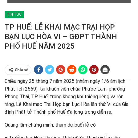
TIN TỨC
TP HUẾ: LỄ KHAI MẠC TRẠI HỌP
BẠN LỤC HÒA VI – GĐPT THÀNH
PHỐ HUẾ NĂM 2025
Chia sẻ
Chiều ngày 25 tháng 7 năm 2025 (nhằm ngày 1/6 âm lịch –
Phật lịch 2569), tại khuôn viên chùa Phước Lâm, phường
Phong Thái, TP Huế, trong không khí thiêng liêng và rộn
ràng, Lễ Khai mạc Trại Họp bạn Lục Hòa lần thứ VI của Gia
đình Phật tử Thành phố Huế đã long trọng diễn ra.
Quang lâm chứng minh, tham dự buổi lễ có
– Trưởng lão Hòa Thượng Thích Đức Thanh – Ủy viên