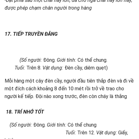
-Đặt phía sau một chai hay lon, dá cho ngã chai hay lon này;
được phép chạm chân người trong hàng
17. TIẾP TRUYỀN ĐĂNG
(Số người:
Đông.
Giới tính:
Có thể chung.
Tuổi:
Trên 8.
Vật dụng:
Đèn cầy, diêm quẹt)
Mỗi hàng một cây đèn cầy, người đầu tiên thắp đèn và đi về
một đích cách khoảng 8 đến 10 mét rồi trở về trao cho
người kế tiếp. Đội nào xong trước, đèn còn cháy là thắng
18.
TRÍ NHỚ TỐT
(Số người:
Đông.
Giới tính:
Có thể chung
Tuổi:
Trên 12.
Vật dụng:
Giấy,