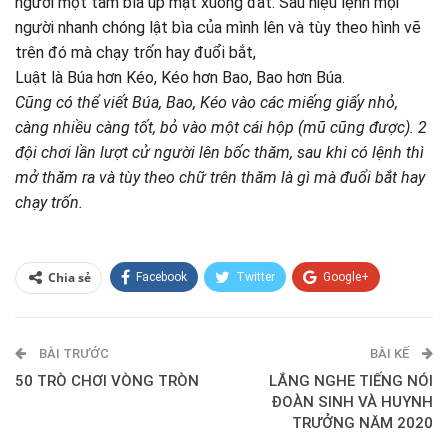
người một tấm bìa úp mặt xuống đất. Sau hiệu lệnh mọi
người nhanh chóng lật bìa của mình lên và tùy theo hình vẽ
trên đó mà chạy trốn hay đuổi bắt,
Luật là Búa hơn Kéo, Kéo hơn Bao, Bao hơn Búa.
Cũng có thể viết Búa, Bao, Kéo vào các miếng giấy nhỏ,
càng nhiều càng tốt, bỏ vào một cái hộp (mũ cũng được). 2
đội chơi lần lượt cử người lên bốc thăm, sau khi có lệnh thì
mở thăm ra và tùy theo chữ trên thăm là gì mà đuổi bắt hay
chạy trốn.
Chia sẻ
Facebook
Twitter
Google+
ReddIt
WhatsApp
Pinterest
BÀI TRƯỚC
E-mail
BÀI KẾ
50 TRÒ CHƠI VÒNG TRÒN
LẮNG NGHE TIẾNG NÓI
ĐOÀN SINH VÀ HUYNH
TRƯỞNG NĂM 2020