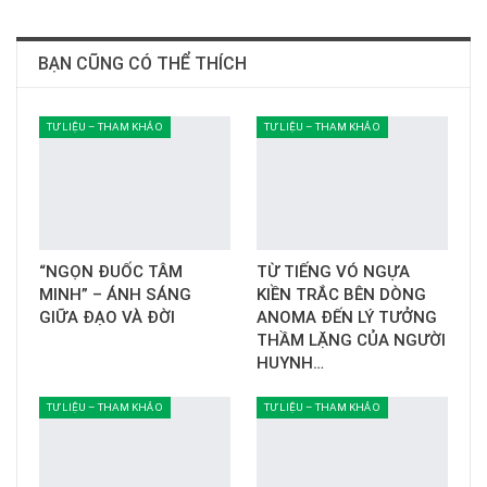
BẠN CŨNG CÓ THỂ THÍCH
TƯ LIỆU – THAM KHẢO
TƯ LIỆU – THAM KHẢO
“NGỌN ĐUỐC TÂM
TỪ TIẾNG VÓ NGỰA
MINH” – ÁNH SÁNG
KIỀN TRẮC BÊN DÒNG
GIỮA ĐẠO VÀ ĐỜI
ANOMA ĐẾN LÝ TƯỞNG
THẦM LẶNG CỦA NGƯỜI
HUYNH…
TƯ LIỆU – THAM KHẢO
TƯ LIỆU – THAM KHẢO