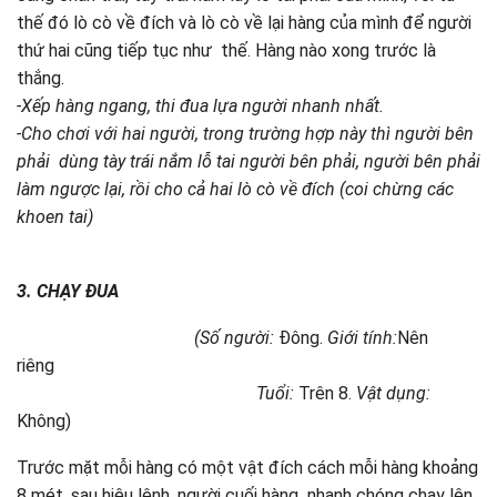
thế đó lò cò về đích và lò cò về lại hàng của mình để người
thứ hai cũng tiếp tục như thế. Hàng nào xong trước là
thắng.
-Xếp hàng ngang, thi đua lựa người nhanh nhất.
­-Cho chơi với hai người, trong trường hợp này thì người bên
phải dùng tày trái nắm lỗ tai người bên phải, người bên phải
làm ngược lại, rồi cho cả hai lò cò về đích (coi chừng các
khoen tai)
3. CHẠY ĐUA
(Số người:
Đông.
Giới tính:
Nên
riêng
Tuổi:
Trên 8.
Vật dụng:
Không)
Trước mặt mỗi hàng có một vật đích cách mỗi hàng khoảng
8 mét, sau hiệu lệnh, người cuối hàng nhanh chóng chạy lên