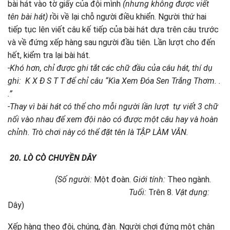
bài hát vào tờ giấy của đội mình
(nhưng không được viết
tên bài hát)
rồi về lại chỗ người điều khiển. Người thứ hai
tiếp tục lên viết câu kế tiếp của bài hát dựa trên câu trước
và về đứng xếp hàng sau người đầu tiên. Lần lượt cho đến
hết, kiểm tra lại bài hát.
-Khó hơn, chỉ được ghi tắt các chữ đầu của câu hát, thí dụ
ghi: K X Đ S T T để chỉ câu “Kìa Xem Đóa Sen Trắng Thơm. .
.”
-Thay vì bài hát có thể cho mỗi người lần lượt tự viết 3 chữ
nối vào nhau để xem đội nào có được một câu hay và hoàn
chỉnh. Trò chơi này có thể đặt tên là TẬP LÀM VĂN.
20.
LÒ CÒ CHUYỀN DÂY
(Số người:
Một đoàn.
Giới tính:
Theo ngành.
Tuổi:
Trên 8.
Vật dụng:
Dây)
Xếp hàng theo đội, chúng, đàn. Người chơi đứng một chân