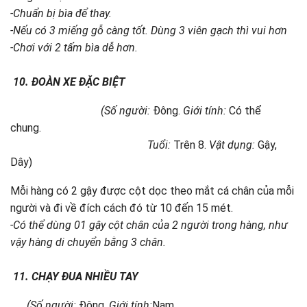
-Chuẩn bị bìa để thay.
-Nếu có 3 miếng gỗ càng tốt. Dùng 3 viên gạch thì vui hơn
-Chơi với 2 tấm bìa dễ hơn.
10.
ĐOÀN XE ĐẶC BIỆT
(Số người:
Đông.
Giới tính:
Có thể
chung.
Tuổi:
Trên 8.
Vật dụng:
Gậy,
Dây)
Mỗi hàng có 2 gậy được cột dọc theo mắt cá chân của mỗi
người và đi về đích cách đó từ 10 đến 15 mét.
-Có thể dùng 01 gậy cột chân của 2 người trong hàng, như
vậy hàng di chuyển bằng 3 chân.
11.
CHẠY ĐUA NHIỀU TAY
(Số người:
Đông.
Giới tính:
Nam.