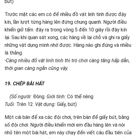
bút)
Trước mặt các em có để nhiều đồ vật linh tinh được đậy
kín, lần lượt từng hàng lên đứng chung quanh. Người điều
khiển giở tấm đậy ra trong vòng 5 đến 10 giây rồi đậy kín
lại. Sau khi quan sát xong, các hàng về lại chỗ và ghi ra giấy
những vật dụng mình nhớ được. Hàng nào ghi đúng và nhiều
là thắng.
-Càng nhiều đổ vật linh tinh thì trò chơi càng tăng hấp dẫn,
thời gian càng ngắn cũng vậy.
19. CHÉP BÀI HÁT
(Số người:
Đông.
Giới tính:
Có thể riêng
Tuổi:
Trên 12.
Vật dụng:
Giấy, bút)
Một cái bàn để xa các đội chơi, trên bàn để giấy bút, bằng
số đội chơi. Người điều khiển mời em đầu hàng lên và nói
nhỏ tên một bài hát, em này chạy đến viết câu đầu tiên của