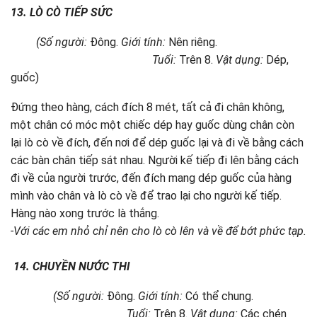
13. LÒ CÒ TIẾP SỨC
(Số người:
Đông.
Giới tính:
Nên riêng.
Tuổi:
Trên 8.
Vật dụng:
Dép,
guốc)
Đứng theo hàng, cách đích 8 mét, tất cả đi chân không,
một chân có móc một chiếc dép hay guốc dùng chân còn
lại lò cò về đích, đến nơi để dép guốc lại và đi về bằng cách
các bàn chân tiếp sát nhau. Người kế tiếp đi lên bằng cách
đi về của người trước, đến đích mang dép guốc của hàng
mình vào chân và lò cò về để trao lại cho người kế tiếp.
Hàng nào xong trước là thắng.
-Với các em nhỏ chỉ nên cho lò cò lên và về để bớt phức tạp.
14.
CHUYỀN NƯỚC THI
(Số người:
Đông.
Giới tính:
Có thể chung.
Tuổi:
Trên 8.
Vật dụng:
Các chén