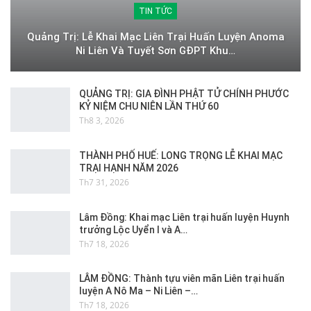
TIN TỨC
Quảng Trị: Lễ Khai Mạc Liên Trại Huấn Luyện Anoma
Ni Liên Và Tuyết Sơn GĐPT Khu…
QUẢNG TRỊ: GIA ĐÌNH PHẬT TỬ CHÍNH PHƯỚC
KỶ NIỆM CHU NIÊN LẦN THỨ 60
Th8 3, 2026
THÀNH PHỐ HUẾ: LONG TRỌNG LỄ KHAI MẠC
TRẠI HẠNH NĂM 2026
Th7 31, 2026
Lâm Đồng: Khai mạc Liên trại huấn luyện Huynh
trưởng Lộc Uyển I và A…
Th7 18, 2026
LÂM ĐỒNG: Thành tựu viên mãn Liên trại huấn
luyện A Nô Ma – Ni Liên –…
Th7 18, 2026