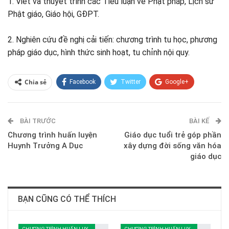
1. Viết và thuyết trình các Tiểu luận về Phật pháp, Lịch sử
Phật giáo, Giáo hội, GĐPT.
2. Nghiên cứu đề nghị cải tiến: chương trình tu học, phương
pháp giáo dục, hình thức sinh hoạt, tu chỉnh nội quy.
Chia sẻ
Facebook
Twitter
Google+
ReddIt
WhatsApp
Pinterest
BÀI TRƯỚC
E-mail
BÀI KẾ
Chương trình huấn luyện
Giáo dục tuổi trẻ góp phần
Huynh Trưởng A Dục
xây dựng đời sống văn hóa
giáo dục
BẠN CŨNG CÓ THỂ THÍCH
CHƯƠNG TRÌNH HUẤN LUYỆN
CHƯƠNG TRÌNH HUẤN LUYỆN