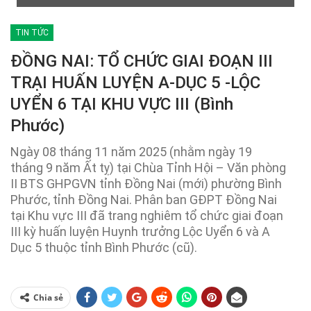
TIN TỨC
ĐỒNG NAI: TỔ CHỨC GIAI ĐOẠN III
TRẠI HUẤN LUYỆN A-DỤC 5 -LỘC
UYỂN 6 TẠI KHU VỰC III (Bình
Phước)
Ngày 08 tháng 11 năm 2025 (nhằm ngày 19
tháng 9 năm Ất tỵ) tại Chùa Tỉnh Hội – Văn phòng
II BTS GHPGVN tỉnh Đồng Nai (mới) phường Bình
Phước, tỉnh Đồng Nai. Phân ban GĐPT Đồng Nai
tại Khu vực III đã trang nghiêm tổ chức giai đoạn
III kỳ huấn luyện Huynh trưởng Lộc Uyển 6 và A
Dục 5 thuộc tỉnh Bình Phước (cũ).
Chia sẻ