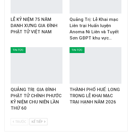
LỄ KỶ NIỆM 75 NĂM
Quảng Trị: Lễ Khai mạc
DANH XƯNG GIA ĐÌNH
Liên trại Huấn luyện
PHẬT TỬ VIỆT NAM
Anoma Ni Liên và Tuyết
Sơn GĐPT khu vực…
TIN TỨC
TIN TỨC
QUẢNG TRỊ: GIA ĐÌNH
THÀNH PHỐ HUẾ: LONG
PHẬT TỬ CHÍNH PHƯỚC
TRỌNG LỄ KHAI MẠC
KỶ NIỆM CHU NIÊN LẦN
TRẠI HẠNH NĂM 2026
THỨ 60
TRƯỚC
KẾ TIẾP