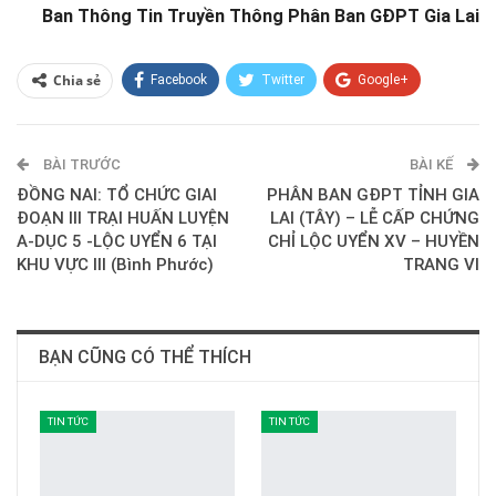
Ban Thông Tin Truyền Thông Phân Ban GĐPT Gia Lai
Chia sẻ
Facebook
Twitter
Google+
ReddIt
WhatsApp
Pinterest
BÀI TRƯỚC
E-mail
BÀI KẾ
ĐỒNG NAI: TỔ CHỨC GIAI
PHÂN BAN GĐPT TỈNH GIA
ĐOẠN III TRẠI HUẤN LUYỆN
LAI (TÂY) – LỄ CẤP CHỨNG
A-DỤC 5 -LỘC UYỂN 6 TẠI
CHỈ LỘC UYỂN XV – HUYỀN
KHU VỰC III (Bình Phước)
TRANG VI
BẠN CŨNG CÓ THỂ THÍCH
TIN TỨC
TIN TỨC