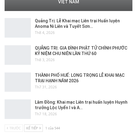
VIỆT NAM
Quảng Trị: Lễ Khai mạc Liên trại Huấn luyện
Anoma Ni Liên và Tuyết Sơn…
Th8 4, 2026
QUẢNG TRỊ: GIA ĐÌNH PHẬT TỬ CHÍNH PHƯỚC
KỶ NIỆM CHU NIÊN LẦN THỨ 60
Th8 3, 2026
THÀNH PHỐ HUẾ: LONG TRỌNG LỄ KHAI MẠC
TRẠI HẠNH NĂM 2026
Th7 31, 2026
Lâm Đồng: Khai mạc Liên trại huấn luyện Huynh
trưởng Lộc Uyển I và A…
Th7 18, 2026
TRƯỚC
KẾ TIẾP
1 của 544