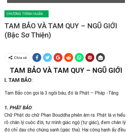
CHƯƠNG TRÌNH HUẤN LUYỆN
TAM BẢO VÀ TAM QUY – NGŨ GIỚI
(Bậc Sơ Thiện)
Chia sẻ
TAM BẢO VÀ TAM QUY – NGŨ GIỚI
I. TAM BẢO
:
Tam Bảo còn gọi là 3 ngôi báu, đó là Phật – Pháp -Tăng
1. PHẬT BẢO
:
Chữ Phật do chữ Phạn Bouddha phiên âm ra. Phật là vị hiểu
rõ chân lý cuộc đời, tự mình giác ngộ (tự giác), đem chân lý
đó chỉ dạy cho chúng sanh (giác tha). Hai công hạnh ấy đều