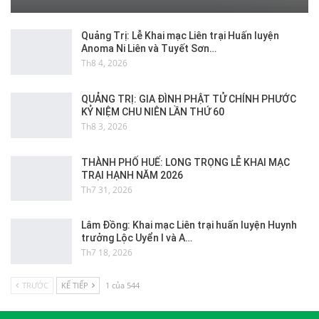
Quảng Trị: Lễ Khai mạc Liên trại Huấn luyện
Anoma Ni Liên và Tuyết Sơn…
Th8 4, 2026
QUẢNG TRỊ: GIA ĐÌNH PHẬT TỬ CHÍNH PHƯỚC
KỶ NIỆM CHU NIÊN LẦN THỨ 60
Th8 3, 2026
THÀNH PHỐ HUẾ: LONG TRỌNG LỄ KHAI MẠC
TRẠI HẠNH NĂM 2026
Th7 31, 2026
Lâm Đồng: Khai mạc Liên trại huấn luyện Huynh
trưởng Lộc Uyển I và A…
Th7 18, 2026
TRƯỚC
KẾ TIẾP
1 của 544