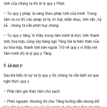
tính của chúng ta đó là lý quy y Phật.
– Tự quy y pháp: là vâng theo pháp tính của mình. Trong
tâm ta có đủ các pháp từ bi, trí tuệ, nhẫn nhục, tinh tấn , hỷ
xả… chúng ta cần phát huy chúng.
– Tự quy y tăng: Vị thầy trong tâm mình là đức tính thanh
tịnh, hòa hợp, cũng vậy hàng ngũ Tăng Già là hiện thân của
sự hòa hợp, thanh tịnh bên ngoài. Trở về quy y vị thầy nơi
tâm mình đó là lý quy y Tăng.
5.
Lễ quy y
:
Sau khi hiểu rõ sự và lý quy y rồi, chúng ta cần biết sơ qua
nghi thức quy y.
– Phải tắm gội thân tâm cho sạch.
– Phát nguyện: thường thì chư Tăng hướng dẫn nhưng để