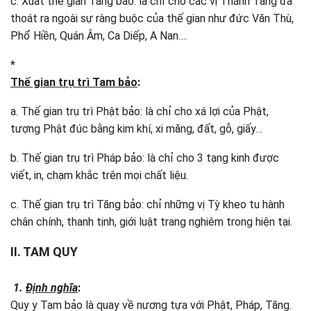
c. Xuất thê gian Tăng bảo: là chỉ cho các vị Thánh Tăng đã
thoát ra ngoài sự ràng buộc của thế gian như đức Văn Thù,
Phổ Hiền, Quán Âm, Ca Diếp, A Nan….
*
Thế gian trụ trì Tam bảo
:
a. Thế gian trụ trì Phật bảo: là chỉ cho xá lợi của Phật,
tượng Phật đúc bằng kim khí, xi măng, đất, gỗ, giấy…
b. Thế gian trụ trì Pháp bảo: là chỉ cho 3 tạng kinh được
viết, in, chạm khắc trên mọi chất liệu.
c. Thế gian trụ trì Tăng bảo: chỉ những vị Tỳ kheo tu hành
chân chính, thanh tịnh, giới luật trang nghiêm trong hiện tại.
II. TAM QUY
1.
Định nghĩa
:
Quy y Tam bảo là quay về nương tựa với Phật, Pháp, Tăng.