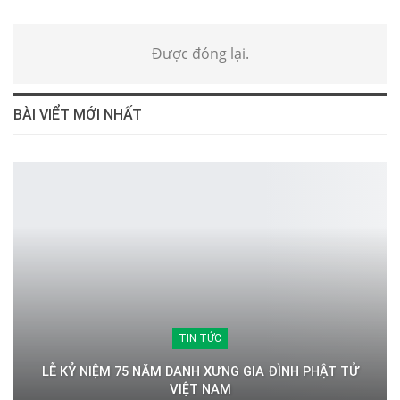
Được đóng lại.
BÀI VIỂT MỚI NHẤT
TIN TỨC
LỄ KỶ NIỆM 75 NĂM DANH XƯNG GIA ĐÌNH PHẬT TỬ
VIỆT NAM