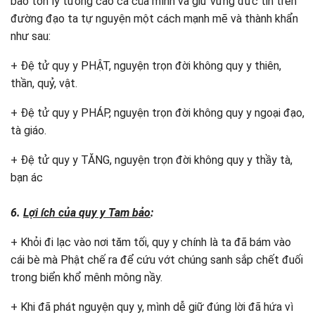
bảo tồn lý tưởng cao cả của mình và giữ vững đức tin trên
đường đạo ta tự nguyện một cách mạnh mẽ và thành khẩn
như sau:
+ Đệ tử quy y PHẬT, nguyện trọn đời không quy y thiên,
thần, quỷ, vật.
+ Đệ tử quy y PHÁP, nguyện trọn đời không quy y ngoại đạo,
tà giáo.
+ Đệ tử quy y TĂNG, nguyện trọn đời không quy y thầy tà,
bạn ác
6.
Lợi ích của quy y Tam bảo
:
+ Khỏi đi lạc vào nơi tăm tối, quy y chính là ta đã bám vào
cái bè mà Phật chế ra để cứu vớt chúng sanh sắp chết đuối
trong biển khổ mênh mông nầy.
+ Khi đã phát nguyện quy y, mình dễ giữ đúng lời đã hứa vì