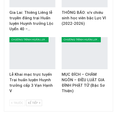
Gia Lai: Thiêng Liêng lễ
THÔNG BÁO: v/v chiêu
truyền đăng trại Huấn
sinh học viên bậc Lực VI
luyện Huynh trưởng Lộc
(2022-2026)
Uyển 40 –…
CHƯƠNG TRÌNH HUẤN LUYỆN
CHƯƠNG TRÌNH HUẤN LUYỆN
Lễ Khai mạc trực tuyến
MỤC ĐÍCH – CHÂM
Trại huấn luyện Huynh
NGÔN – ĐIỀU LUẬT GIA
trưởng cấp 3 Vạn Hạnh
ĐÌNH PHẬT TỬ (Bậc Sơ
V
Thiện)
TRƯỚC
KẾ TIẾP