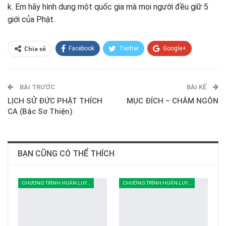
k. Em hãy hình dung một quốc gia mà mọi người đều giữ 5
giới của Phật.
Chia sẻ
Facebook
Twitter
Google+
ReddIt
WhatsApp
Pinterest
BÀI TRƯỚC
E-mail
BÀI KẾ
LỊCH SỬ ĐỨC PHẬT THÍCH
MỤC ĐÍCH – CHÂM NGÔN
CA (Bậc Sơ Thiện)
BẠN CŨNG CÓ THỂ THÍCH
CHƯƠNG TRÌNH HUẤN LUYỆN
CHƯƠNG TRÌNH HUẤN LUYỆN