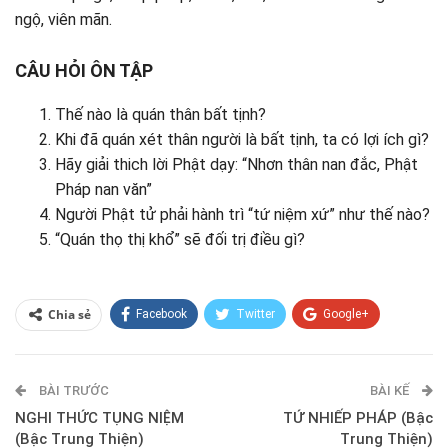
ngộ, viên mãn.
CÂU HỎI ÔN TẬP
Thế nào là quán thân bất tịnh?
Khi đã quán xét thân người là bất tịnh, ta có lợi ích gì?
Hãy giải thich lời Phật dạy: “Nhơn thân nan đắc, Phật
Pháp nan văn”
Người Phật tử phải hành trì “tứ niệm xứ” như thế nào?
“Quán thọ thị khổ” sẽ đối trị điều gì?
Chia sẻ
Facebook
Twitter
Google+
ReddIt
WhatsApp
Pinterest
BÀI TRƯỚC
E-mail
BÀI KẾ
NGHI THỨC TỤNG NIỆM
TỨ NHIẾP PHÁP (Bậc
(Bậc Trung Thiện)
Trung Thiện)