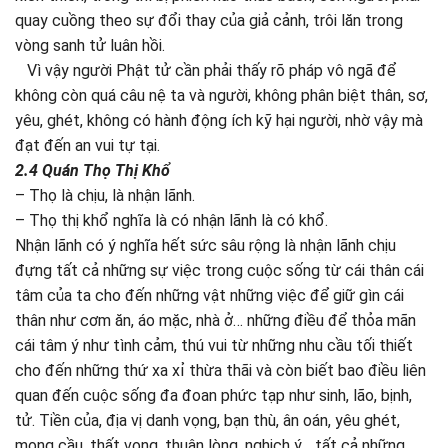
quay cuồng theo sự đổi thay của giả cảnh, trôi lăn trong
vòng sanh tử luân hồi.
Vì vậy người Phật tử cần phải thấy rõ pháp vô ngã để
không còn quá câu nệ ta và người, không phân biệt thân, sơ,
yêu, ghét, không có hành động ích kỹ hại người, nhờ vậy mà
đạt đến an vui tự tại.
2.4
Quán Thọ Thị Khổ
– Thọ là chịu, là nhận lãnh.
– Thọ thị khổ nghĩa là có nhận lãnh là có khổ.
Nhận lãnh có ý nghĩa hết sức sâu rộng là nhận lãnh chịu
đựng tất cả những sự việc trong cuộc sống từ cái thân cái
tâm của ta cho đến những vật những việc để giữ gìn cái
thân như cơm ăn, áo mặc, nhà ở… những điều để thỏa mãn
cái tâm ý như tình cảm, thú vui từ những nhu cầu tối thiết
cho đến những thứ xa xỉ thừa thãi và còn biết bao điều liên
quan đến cuộc sống đa đoan phức tạp như sinh, lão, bịnh,
tử. Tiền của, địa vị danh vọng, bạn thù, ân oán, yêu ghét,
mong cầu, thất vọng, thuận lòng, nghịch ý… tất cả những