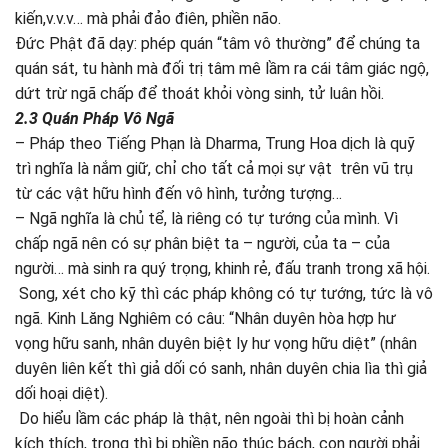
kiến,v.v.v… mà phải đảo điên, phiền não.
Đức Phật đã dạy: phép quán “tâm vô thường” để chúng ta
quán sát, tu hành mà đối trị tâm mê lầm ra cái tâm giác ngộ,
dứt trừ ngã chấp để thoát khỏi vòng sinh, tử luân hồi.
2.3 Quán Pháp Vô Ngã
– Pháp theo Tiếng Phạn là Dharma, Trung Hoa dịch là quỹ
trì nghĩa là nắm giữ, chỉ cho tất cả mọi sự vật trên vũ trụ
từ các vật hữu hình đến vô hình, tưởng tượng…
– Ngã nghĩa là chủ tể, là riêng có tự tướng của mình. Vì
chấp ngã nên có sự phân biệt ta – người, của ta – của
người… mà sinh ra quý trọng, khinh rẻ, đấu tranh trong xã hội.
Song, xét cho kỹ thì các pháp không có tự tướng, tức là vô
ngã. Kinh Lăng Nghiêm có câu: “Nhân duyên hòa hợp hư
vọng hữu sanh, nhân duyên biệt ly hư vọng hữu diệt” (nhân
duyên liên kết thì giả dối có sanh, nhân duyên chia lìa thì giả
dối hoại diệt).
Do hiểu lầm các pháp là thật, nên ngoài thì bị hoàn cảnh
kích thích, trong thì bị phiền não thúc bách, con người phải