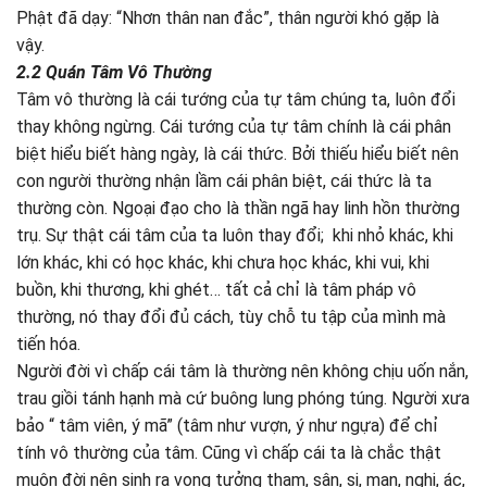
Phật đã dạy: “Nhơn thân nan đắc”, thân người khó gặp là
vậy.
2.2
Quán Tâm Vô Thường
Tâm vô thường là cái tướng của tự tâm chúng ta, luôn đổi
thay không ngừng. Cái tướng của tự tâm chính là cái phân
biệt hiểu biết hàng ngày, là cái thức. Bởi thiếu hiểu biết nên
con người thường nhận lầm cái phân biệt, cái thức là ta
thường còn. Ngoại đạo cho là thần ngã hay linh hồn thường
trụ. Sự thật cái tâm của ta luôn thay đổi; khi nhỏ khác, khi
lớn khác, khi có học khác, khi chưa học khác, khi vui, khi
buồn, khi thương, khi ghét… tất cả chỉ là tâm pháp vô
thường, nó thay đổi đủ cách, tùy chỗ tu tập của mình mà
tiến hóa.
Người đời vì chấp cái tâm là thường nên không chịu uốn nắn,
trau giồi tánh hạnh mà cứ buông lung phóng túng. Người xưa
bảo “ tâm viên, ý mã” (tâm như vượn, ý như ngựa) để chỉ
tính vô thường của tâm. Cũng vì chấp cái ta là chắc thật
muôn đời nên sinh ra vọng tưởng tham, sân, si, mạn, nghi, ác,