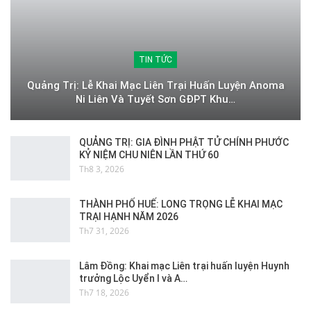
TIN TỨC
Quảng Trị: Lễ Khai Mạc Liên Trại Huấn Luyện Anoma
Ni Liên Và Tuyết Sơn GĐPT Khu…
QUẢNG TRỊ: GIA ĐÌNH PHẬT TỬ CHÍNH PHƯỚC
KỶ NIỆM CHU NIÊN LẦN THỨ 60
Th8 3, 2026
THÀNH PHỐ HUẾ: LONG TRỌNG LỄ KHAI MẠC
TRẠI HẠNH NĂM 2026
Th7 31, 2026
Lâm Đồng: Khai mạc Liên trại huấn luyện Huynh
trưởng Lộc Uyển I và A…
Th7 18, 2026