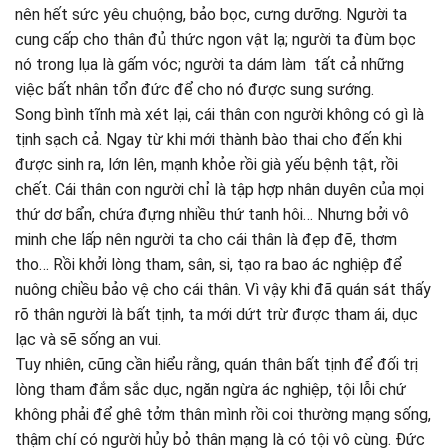
nên hết sức yêu chuộng, bảo bọc, cưng dưỡng. Người ta
cung cấp cho thân đủ thức ngon vật lạ; người ta đùm bọc
nó trong lụa là gấm vóc; người ta dám làm tất cả những
việc bất nhân tổn đức để cho nó được sung sướng.
Song bình tĩnh mà xét lại, cái thân con người không có gì là
tịnh sạch cả. Ngay từ khi mới thành bào thai cho đến khi
được sinh ra, lớn lên, mạnh khỏe rồi già yếu bệnh tật, rồi
chết. Cái thân con người chỉ là tập hợp nhân duyên của mọi
thứ dơ bẩn, chứa đựng nhiều thứ tanh hôi… Nhưng bởi vô
minh che lấp nên người ta cho cái thân là đẹp đẽ, thơm
tho… Rồi khởi lòng tham, sân, si, tạo ra bao ác nghiệp để
nuông chiều bảo vệ cho cái thân. Vì vậy khi đã quán sát thấy
rõ thân người là bất tịnh, ta mới dứt trừ được tham ái, dục
lạc và sẽ sống an vui.
Tuy nhiên, cũng cần hiểu rằng, quán thân bất tịnh để đối trị
lòng tham đắm sắc dục, ngăn ngừa ác nghiệp, tội lỗi chứ
không phải để ghê tởm thân mình rồi coi thường mạng sống,
thậm chí có người hủy bỏ thân mạng là có tội vô cùng. Đức