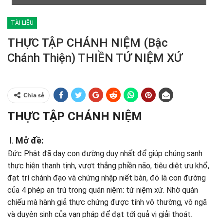
TÀI LIỆU
THỰC TẬP CHÁNH NIỆM (Bậc
Chánh Thiện) THIỀN TỨ NIỆM XỨ
Chia sẻ
THỰC TẬP CHÁNH NIỆM
I.
Mở đề:
Đức Phật đã dạy con đường duy nhất để giúp chúng sanh
thực hiện thanh tịnh, vượt thắng phiền não, tiêu diệt ưu khổ,
đạt trí chánh đạo và chứng nhập niết bàn, đó là con đường
của 4 phép an trú trong quán niệm: tứ niệm xứ. Nhờ quán
chiếu mà hành giả thực chứng được tính vô thường, vô ngã
và duyên sinh của vạn pháp để đạt tới quả vị giải thoát.