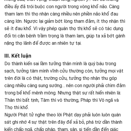
điều ấy đã trói buộc con người trong vòng khổ não. Càng
tham lam thì thọ nhận càng nhiều nên phiền não khổ đau
càng lớn. Ngược lại giảm bớt lòng tham đắm, ít thọ nhận thì
sẽ ít đau khổ. Vì vậy phép quán thọ thị khổ sẽ có tác dụng
đối trị căn bệnh trầm trọng là tham lam, giúp ta xả bớt gánh
nặng thọ lãnh để được an nhiên tự tại.
III.
Kết luận
Do thành kiến sai lầm tưởng thân mình là quý báu trong
sạch, tưởng tâm mình vĩnh cửu thường còn, tưởng mọi vật
trên đời là có thật, trường cửu, tưởng thọ nhận thu góp
càng nhiều càng sung sướng… nên con người phải chìm đắm
trong bể khổ mênh mông. Nhưng thật sự rất hiển nhiên là:
Thân thì bất tịnh, Tâm thì vô thường, Pháp thì Vô ngã và
Thọ thì khổ.
Người Phật tử nghe theo lời Phật dạy phải luôn luôn quán
sát ghi nhớ 4 sự thật trên đây để xả bỏ, phá trừ dần thành
kiến chấp ngã, chấp pháp, tham, sân, si tiến dần đến giác