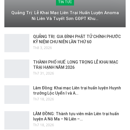
TIN TỨC
Quảng Trị: Lễ Khai Mạc Liên Trại Huấn Luyện Anoma
Ni Liên Và Tuyết Sơn GĐPT Khu…
QUẢNG TRỊ: GIA ĐÌNH PHẬT TỬ CHÍNH PHƯỚC
KỶ NIỆM CHU NIÊN LẦN THỨ 60
Th8 3, 2026
THÀNH PHỐ HUẾ: LONG TRỌNG LỄ KHAI MẠC
TRẠI HẠNH NĂM 2026
Th7 31, 2026
Lâm Đồng: Khai mạc Liên trại huấn luyện Huynh
trưởng Lộc Uyển I và A…
Th7 18, 2026
LÂM ĐỒNG: Thành tựu viên mãn Liên trại huấn
luyện A Nô Ma – Ni Liên –…
Th7 18, 2026