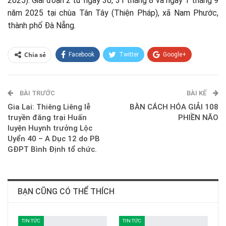
2025). Giai đoạn 2 từ ngày 30, 31 tháng 8 và ngày 1 tháng 9
năm 2025 tại chùa Tân Tây (Thiện Pháp), xã Nam Phước,
thành phố Đà Nẵng.
Chia sẻ
Facebook
Twitter
Google+
ReddIt
WhatsApp
Pinterest
BÀI TRƯỚC
E-mail
BÀI KẾ
Gia Lai: Thiêng Liêng lễ
BÀN CÁCH HÓA GIẢI 108
truyền đăng trại Huấn
PHIỀN NÃO
luyện Huynh trưởng Lộc
Uyển 40 – A Dục 12 do PB
GĐPT Bình Định tổ chức.
BẠN CŨNG CÓ THỂ THÍCH
TIN TỨC
TIN TỨC