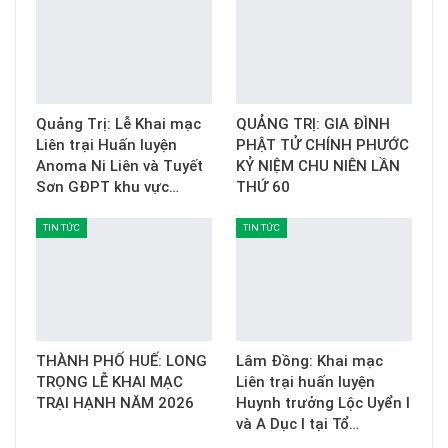
Quảng Trị: Lễ Khai mạc
QUẢNG TRỊ: GIA ĐÌNH
Liên trại Huấn luyện
PHẬT TỬ CHÍNH PHƯỚC
Anoma Ni Liên và Tuyết
KỶ NIỆM CHU NIÊN LẦN
Sơn GĐPT khu vực…
THỨ 60
TIN TỨC
TIN TỨC
THÀNH PHỐ HUẾ: LONG
Lâm Đồng: Khai mạc
TRỌNG LỄ KHAI MẠC
Liên trại huấn luyện
TRẠI HẠNH NĂM 2026
Huynh trưởng Lộc Uyển I
và A Dục I tại Tổ…