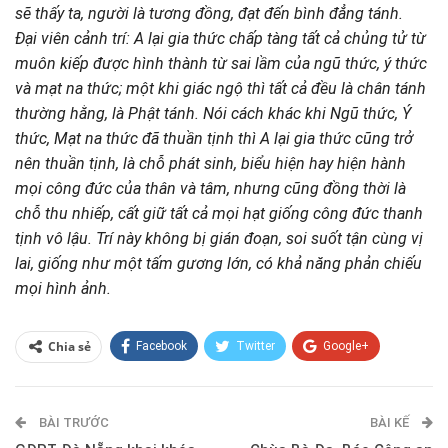
sẽ thấy ta, người là tương đồng, đạt đến bình đẳng tánh.
Đại viên cảnh trí: A lại gia thức chấp tàng tất cả chủng tử từ
muôn kiếp được hình thành từ sai lầm của ngũ thức, ý thức
và mạt na thức; một khi giác ngộ thì tất cả đều là chân tánh
thường hằng, là Phật tánh. Nói cách khác khi Ngũ thức, Ý
thức, Mạt na thức đã thuần tịnh thì A lại gia thức cũng trở
nên thuần tịnh, là
chỗ phát sinh, biểu hiện hay hiện hành
mọi công đức của thân và tâm, nhưng cũng đồng thời là
chỗ thu nhiếp, cất giữ tất cả mọi hạt giống công đức thanh
tịnh vô lậu. Trí này không bị gián đoạn, soi suốt tận cùng vị
lai, giống như một tấm gương lớn, có khả năng phản chiếu
mọi hình ảnh.
Chia sẻ
Facebook
Twitter
Google+
ReddIt
WhatsApp
Pinterest
BÀI TRƯỚC
E-mail
BÀI KẾ