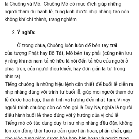
là Chuông và Mõ. Chuông Mõ có mục đích giúp những
người tham dự hành lễ, tụng kinh được nhịp nhàng tạo nên
không khí chí thành, trang nghiêm.
Ý nghĩa:
Ở trong chùa, Chuông luôn luôn để bên tay trái
của tượng Phật hay Bồ Tát, Mõ bên tay phải. (cũng nên lưu
ý rằng khi nói nam tả nữ hữu là nói đến tả hữu của người ở
phía trên, của người điều khiển, hay đơn giản là từ trong
nhìn ra)
Tiếng chuông là những hiệu lệnh cần thiết để buổi lễ diễn ra
nhịp nhàng đúng với trình tự buổi lễ, giúp mọi người tham dự
lễ được hòa hợp, thanh tịnh và hướng đến nhất tâm. Vì vậy
nguời thỉnh chuông còn có tên gọi là Duy Na, nghĩa là người
điều hành buổi lễ theo đúng với ý hướng của vị chủ lễ.
Tiếng mõ có tác dụng duy trì sự nhịp nhàng đều đặn, không
lộn xộn đồng thời tạo ra cảm giác hân hoan, phấn chấn, giúp
cho việc tụng niệm được hòa hợp, hân hoan và người tụng