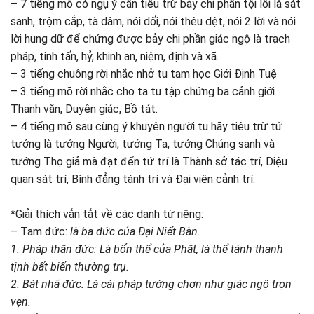
– 7 tiếng mõ có ngụ ý cần tiêu trừ bảy chi phần tội lỗi là sát
sanh, trộm cắp, tà dâm, nói dối, nói thêu dệt, nói 2 lời và nói
lời hung dữ để chứng được bảy chi phần giác ngộ là trạch
pháp, tinh tấn, hỷ, khinh an, niệm, định và xã.
– 3 tiếng chuông rời nhắc nhở tu tam học Giới Định Tuệ
– 3 tiếng mõ rời nhắc cho ta tu tập chứng ba cảnh giới
Thanh văn, Duyên giác, Bồ tát.
– 4 tiếng mõ sau cùng ý khuyên người tu hãy tiêu trừ tứ
tướng là tướng Người, tướng Ta, tướng Chúng sanh và
tướng Thọ giả mà đạt đến tứ trí là Thành sở tác trí, Diệu
quan sát trí, Bình đẳng tánh trí và Đại viên cảnh trí.
*Giải thích vắn tắt về các danh từ riêng:
– Tam đức:
là ba đức của Đại Niết Bàn.
1. Pháp thân đức: Là bốn thể của Phật, là thể tánh thanh
tịnh bất biến thường trụ.
2. Bát nhã đức: Là cái pháp tướng chơn như giác ngộ trọn
vẹn.