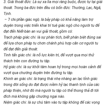
3. Giải thoát đức: Là sự xa lìa mọi ràng buộc, được tự tại giải
thoát. Trong ba đức trên đều có bốn đức: Thường, Lạc, Ngã,
Tịnh.
– 7 chi phần giác ngộ:
là bảy pháp có khả năng làm trợ
duyên trong việc triển khai trí tuệ giác ngộ cho người tu để
đạt đến Niết-bàn an vui giải thoát, gồm có:
Trạch pháp giác chi: là sự phân tích, biết phân biệt đúng sai
để lựa chọn pháp tu chơn chánh phù hợp căn cơ người tu
để đạt đến giải thoát.
Tinh tấn giác chi: là nỗ lực kiên trì, để vượt qua mọi thử
thách trên con đường tu tập.
Hỷ giác chi: là sự khởi tâm hoan hỷ trong mọi hoàn cảnh để
vượt qua chướng duyên trên đường tu tập.
Khinh an giác chi: là trạng thái nhẹ nhàng an lạc tỉnh giác
trong đời sống do đạt được niềm hỷ lạc thanh tịnh của các
pháp thiện, nhờ đó mà người tu tập có thể thong thả đi tới
đích mà không gặp chướng ngại nào.
Niệm giác chi: là sự chú tâm vào tu tập không để
các vọng