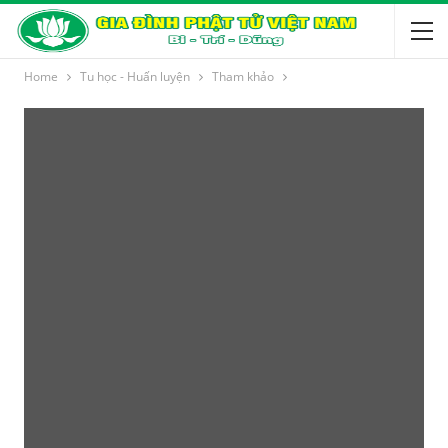
Home
Tu học - Huấn luyện
Tham khảo