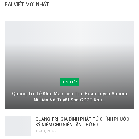
BÀI VIỂT MỚI NHẤT
TIN TỨC
Quảng Trị: Lễ Khai Mạc Liên Trại Huấn Luyện Anoma
Ni Liên Và Tuyết Sơn GĐPT Khu…
QUẢNG TRỊ: GIA ĐÌNH PHẬT TỬ CHÍNH PHƯỚC
KỶ NIỆM CHU NIÊN LẦN THỨ 60
Th8 3, 2026