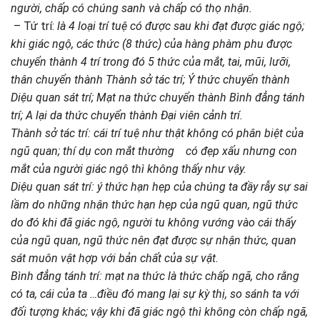
người, chấp có chúng sanh và chấp có thọ nhận.
– Tứ trí:
là 4 loại trí tuệ có được sau khi đạt được giác ngộ;
khi giác ngộ, các thức (8 thức) của hàng phàm phu được
chuyển thành 4 trí trong đó 5 thức của mắt, tai, mũi, lưỡi,
thân chuyển thành Thành sở tác trí; Ý thức chuyển thành
Diệu quan sát trí; Mạt na thức chuyển thành Bình đẳng tánh
trí; A lại da thức chuyển thành Đại viên cảnh trí.
Thành sở tác trí: cái trí tuệ như thật không có phân biệt của
ngũ quan; thí dụ con mắt thường có đẹp xấu nhưng con
mắt của người giác ngộ thì không thấy như vậy.
Diệu quan sát trí: ý thức hạn hẹp của chúng ta đầy rẫy sự sai
lầm do những nhận thức hạn hẹp của ngũ quan, ngũ thức
do đó khi đã giác ngộ, người tu không vướng vào cái thấy
của ngũ quan, ngũ thức nên đạt được sự nhận thức, quan
sát muôn vật hợp với bản chất của sự vật.
Bình đẳng tánh trí: mạt na thức là thức chấp ngã, cho rằng
có ta, cái của ta …điều đó mang lại sự kỳ thị, so sánh ta với
đối tượng khác; vậy khi đã giác ngộ thì không còn chấp ngã,