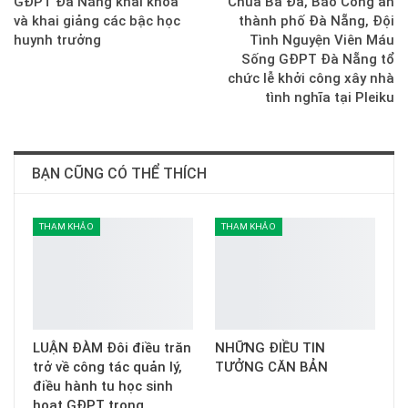
GĐPT Đà Nẵng khai khóa
Chùa Bà Đa, Báo Công an
và khai giảng các bậc học
thành phố Đà Nẵng, Đội
huynh trưởng
Tình Nguyện Viên Máu
Sống GĐPT Đà Nẵng tổ
chức lễ khởi công xây nhà
tình nghĩa tại Pleiku
BẠN CŨNG CÓ THỂ THÍCH
THAM KHẢO
THAM KHẢO
LUẬN ĐÀM Đôi điều trăn
NHỮNG ĐIỀU TIN
trở về công tác quản lý,
TƯỞNG CĂN BẢN
điều hành tu học sinh
hoạt GĐPT trong…