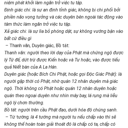
niệm phát khởi làm ngăn trở việc tu tập.
Định giác chi: là sự an định tỉnh giác, không bị chi phối bởi
phiền não vọng tưởng và các duyên bên ngoài tác động vào
tâm thức làm ngăn trở việc tu tập.
Xả giác chi: là sự lìa bỏ phóng dật, sự không vướng bận vào
bất cứ điều gì
– Thanh văn, Duyên giác, Bồ tát:
Thanh văn: người theo lời dạy của Phật mà chứng ngộ được
lý Tứ đế, dứt trừ được Kiến hoặc và Tư hoặc, vào được tiểu
quả Niết bàn của A La Hán.
Duyên giác (hoặc Bích Chi Phật, hoặc gọi Độc Giác Phật): là
người gặp thời có Phật, nhờ quán 12 nhân duyên mà giác
ngộ. Thời không có Phật hoặc quán 12 nhân duyên hoặc
quán theo ngoại duyên như nhìn mây bay, lá rụng mà liễu
ngộ lý chơn thường.
Bồ tát: người trên cầu Phật đạo, dưới hóa độ chúng sanh.
– Tứ tướng:
là 4 tướng mà người tu nếu chấp vào thì sẽ
không thể hoàn toàn giải thoát đó là chấp có ta, chấp có