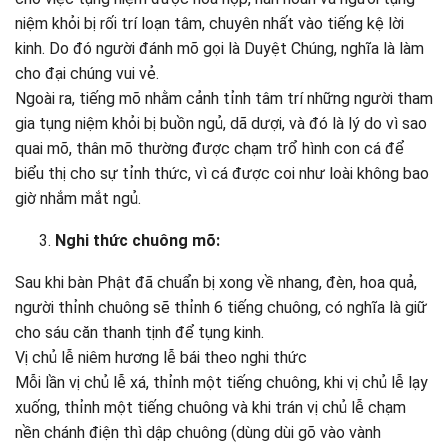
niệm khỏi bị rối trí loạn tâm, chuyên nhất vào tiếng kệ lời
kinh. Do đó người đánh mõ gọi là Duyệt Chúng, nghĩa là làm
cho đại chúng vui vẻ.
Ngoài ra, tiếng mõ nhằm cảnh tỉnh tâm trí những người tham
gia tụng niệm khỏi bị buồn ngủ, dã dượi, và đó là lý do vì sao
quai mõ, thân mõ thường được chạm trổ hình con cá để
biểu thị cho sự tỉnh thức, vì cá được coi như loài không bao
giờ nhắm mắt ngủ.
Nghi thức chuông mõ:
Sau khi bàn Phật đã chuẩn bị xong về nhang, đèn, hoa quả,
người thỉnh chuông sẽ thỉnh 6 tiếng chuông, có nghĩa là giữ
cho sáu căn thanh tịnh để tụng kinh.
Vị chủ lễ niêm hương lễ bái theo nghi thức
Mỗi lần vị chủ lễ xá, thỉnh một tiếng chuông, khi vị chủ lễ lạy
xuống, thỉnh một tiếng chuông và khi trán vị chủ lễ chạm
nền chánh điện thì dập chuông (dùng dùi gõ vào vành