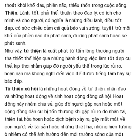
thoát khỏi khổ đau, phiền não, thiếu thốn trong cuộc sống.
Thiện
: Lành, tốt, phải thế, thuận theo đạo lý, có ích cho
mình và cho người, có nghĩa là những điều lành, điều tốt
đẹp, có sức chiêu cảm cái quả báo vui sướng, tuyệt trừ mối
khổ của phiền não đã phát sanh, đương phát sanh hoặc sẽ
phát sanh.
Như vậy,
từ thiện
là xuất phát từ tấm lòng thương người
tha thiết thể hiện qua những hành động việc làm tốt đẹp cụ
thể, kịp thời nhằm giúp đỡ người yếu thế trong lúc rủi ro,
hoạn nạn mà không nghĩ đến việc để được tiếng tăm hay sự
báo đáp.
Từ thiện xã hội
là những hoạt động về từ thiện, nhân đạo
và những hoạt động về sinh hoạt cộng đồng xã hội. Hoạt
động này nhằm chia sẻ, giúp đỡ người gặp nạn hoặc một
cộng đồng dân cư bị tổn thương khi gặp rủi ro do nhân tai,
thiên tai, hỏa hoạn hoặc dịch bệnh xảy ra, gây mất mát về
con người, về tài sản hoặc những thiệt hại, những hiện tượng
ô nhiễm có thể ảnh hưởng đến môi trường sống của một