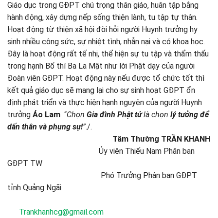
Giáo dục trong GĐPT chú trọng thân giáo, huân tập bằng
hành động, xây dựng nếp sống thiện lành, tu tập tự thân.
Hoạt động từ thiện xã hội đòi hỏi người Huynh trưởng hy
sinh nhiều công sức, sự nhiệt tình, nhẫn nại và có khoa học.
Đây là hoạt động rất tế nhị, thể hiện sự tu tập và thẩm thấu
trong hạnh Bố thí Ba La Mật như lời Phật dạy của người
Đoàn viên GĐPT. Hoạt động này nếu được tổ chức tốt thì
kết quả giáo dục sẽ mang lại cho sự sinh hoạt GĐPT ổn
định phát triển và thực hiện hạnh nguyện của người Huynh
trưởng
Áo Lam
“
Chọn
Gia đình Phật tử
là chọn
lý tưởng để
dấn thân và phụng sự!
”
./.
Tâm Thường TRẦN KHANH
Ủy viên Thiếu Nam Phân ban
GĐPT TW
Phó Trưởng Phân ban GĐPT
tỉnh Quảng Ngãi
Trankhanhcg@gmail.com