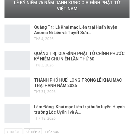
LỄ KỶ NIỆM 75 NĂM DANH XƯNG GIA ĐÌNH PHẬT TỬ
VIỆT NAM
Quảng Trị: Lễ Khai mạc Liên trại Huấn luyện
Anoma Ni Liên và Tuyết Sơn…
Th8 4, 2026
QUẢNG TRỊ: GIA ĐÌNH PHẬT TỬ CHÍNH PHƯỚC
KỶ NIỆM CHU NIÊN LẦN THỨ 60
Th8 3, 2026
THÀNH PHỐ HUẾ: LONG TRỌNG LỄ KHAI MẠC
TRẠI HẠNH NĂM 2026
Th7 31, 2026
Lâm Đồng: Khai mạc Liên trại huấn luyện Huynh
trưởng Lộc Uyển I và A…
Th7 18, 2026
TRƯỚC
KẾ TIẾP
1 của 544