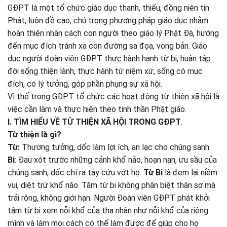
GĐPT là một tổ chức giáo dục thanh, thiếu, đồng niên tin
Phật, luôn đề cao, chú trọng phương pháp giáo dục nhằm
hoàn thiện nhân cách con người theo giáo lý Phật Đà, hướng
đến mục đích tránh xa con đường sa đọa, vong bản. Giáo
dục người đoàn viên GĐPT thực hành hạnh từ bi, huân tập
đời sống thiện lành, thực hành tứ niệm xứ, sống có mục
đích, có lý tưởng, góp phần phụng sự xã hội.
Vì thế trong GĐPT tổ chức các hoạt động từ thiện xã hội là
việc cần làm và thực hiện theo tinh thần Phật giáo.
I. TÌM HIỂU VỀ TỪ THIỆN XÃ HỘI TRONG GĐPT
.
Từ thiện là gì?
Từ:
Thương tưởng, dốc làm lợi ích, an lạc cho chúng sanh.
Bi
: Đau xót trước những cảnh khổ não, hoạn nạn, ưu sầu của
chúng sanh, dốc chí ra tay cứu vớt họ.
Từ Bi
là đem lại niềm
vui, diệt trừ khổ não. Tâm từ bi không phân biệt thân sơ mà
trải rộng, không giới hạn. Người Đoàn viên GĐPT phát khởi
tâm từ bi xem nỗi khổ của tha nhân như nỗi khổ của riêng
mình và làm mọi cách có thể làm được để giúp cho họ