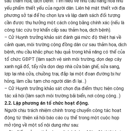
sau thảm họa, dịch bệnh. Tìm hiểu về nhu cầu hàng hóa nhu
yếu phẩm thiết yếu của người dân. Liên hệ mật thiết với địa
phương sở tại để họ chọn lựa và lập danh sách đối tượng
cần được thụ hưởng một cách công bằng chính xác (nếu là
công tác cứu trợ khẩn cấp sau thảm họa, dịch bệnh).
– Cử Huynh trưởng khảo sát đánh giá mức độ thiệt hại về
cảnh quan, môi trường cộng đồng dân cư sau thảm họa, dịch
bệnh, nhu cầu khắc phục hậu quả trong khả năng có thể của
tổ chức GĐPT (làm sạch vệ sinh môi trường, dọn dẹp cây
xanh ngã đổ, tẩy rửa dọn dẹp nhà cửa bàn ghế, sửa sang,
lợp lại nhà cửa, chuồng trại, đắp lại một đoạn đường bị hư
hỏng, làm cầu tạm cho người dân đi lại…)
– Cử Huynh trưởng khảo sát chọn địa điểm thực hiện công
tác xã hội (làm sạch môi trường bãi biển, nơi công cộng…)
2.2. Lập phương án tổ chức hoạt động.
Người chịu trách nhiệm chính trong chuyến công tác hoạt
động từ thiện xã hội báo cáo cụ thể trong một cuộc họp
mở rộng về một số nội dung như sau: