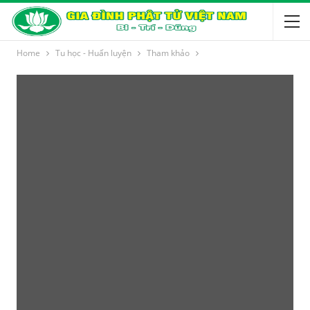
Home
Tu học - Huấn luyện
Tham khảo