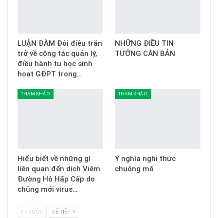
LUẬN ĐÀM Đôi điều trăn
NHỮNG ĐIỀU TIN
trở về công tác quản lý,
TƯỞNG CĂN BẢN
điều hành tu học sinh
hoạt GĐPT trong…
THAM KHẢO
THAM KHẢO
Hiểu biết về những gì
Ý nghĩa nghi thức
liên quan đến dịch Viêm
chuông mõ
Đường Hô Hấp Cấp do
chủng mới virus…
TRƯỚC
KẾ TIẾP