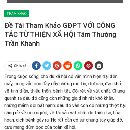
THAM KHẢO
Đề Tài Tham Khảo GĐPT VỚI CÔNG
TÁC TỪ THIỆN XÃ HỘI Tâm Thường
Trần Khanh
Chia sẻ
Trong cuộc sống, cho dù xã hội có văn minh hiện đại đến
mấy, cũng vẫn còn đầy dẫy những mê tín, dị đoan, đau khổ
về tinh thần, thiếu thốn, bệnh tật, đói rét về vật chất. Chung
quanh ta đâu đó cũng còn những gia đình rất khó khăn,
những mảnh đời bất hạnh; đâu đó vẫn còn có những thiệt hại
nặng nề về con người, về tài sản vật chất do thiên tai, hỏa
hoạn, dịch bệnh gây ra. Họ rất cần có sự chung tay giúp đỡ,
cưu mang đùm bọc của toàn xã hội.