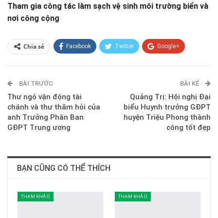
Tham gia công tác làm sạch vệ sinh môi trường biển và
nơi công cộng
Chia sẻ
Facebook
Twitter
Google+
ReddIt
WhatsApp
Pinterest
BÀI TRƯỚC
E-mail
BÀI KẾ
Thư ngỏ vận động tài
Quảng Trị: Hội nghị Đại
chánh và thư thăm hỏi của
biểu Huynh trưởng GĐPT
anh Trưởng Phân Ban
huyện Triệu Phong thành
GĐPT Trung ương
công tốt đẹp
BẠN CŨNG CÓ THỂ THÍCH
THAM KHẢO
THAM KHẢO