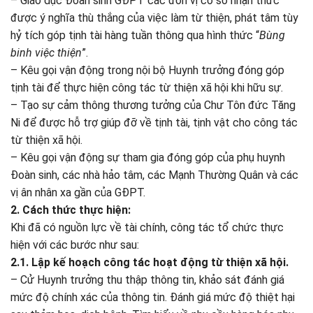
– Giáo dục Đoàn sinh GĐPT các đơn vị cơ sở nhận thức
được ý nghĩa thù thắng của việc làm từ thiện, phát tâm tùy
hỷ tích góp tịnh tài hàng tuần thông qua hình thức “
Bùng
binh việc thiện
”.
– Kêu gọi vận động trong nội bộ Huynh trưởng đóng góp
tịnh tài để thực hiện công tác từ thiện xã hội khi hữu sự.
– Tạo sự cảm thông thương tưởng của Chư Tôn đức Tăng
Ni để được hỗ trợ giúp đỡ về tịnh tài, tịnh vật cho công tác
từ thiện xã hội.
– Kêu gọi vận động sự tham gia đóng góp của phụ huynh
Đoàn sinh, các nhà hảo tâm, các Mạnh Thường Quân và các
vị ân nhân xa gần của GĐPT.
2. Cách thức thực hiện:
Khi đã có nguồn lực về tài chính, công tác tổ chức thực
hiện với các bước như sau:
2.1. Lập kế hoạch công tác hoạt động từ thiện xã hội.
– Cử Huynh trưởng thu thập thông tin, khảo sát đánh giá
mức độ chính xác của thông tin. Đánh giá mức độ thiệt hại