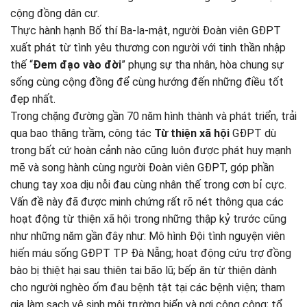
cộng đồng dân cư.
Thực hành hạnh Bố thí Ba-la-mật, người Đoàn viên GĐPT
xuất phát từ tình yêu thương con người với tinh thần nhập
thế “
Đem đạo vào đời
” phụng sự tha nhân, hòa chung sự
sống cùng cộng đồng để cùng hướng đến những điều tốt
đẹp nhất.
Trong chặng đường gần 70 năm hình thành và phát triển, trải
qua bao thăng trầm, công tác
Từ thiện xã hội
GĐPT dù
trong bất cứ hoàn cảnh nào cũng luôn được phát huy mạnh
mẽ và song hành cùng người Đoàn viên GĐPT, góp phần
chung tay xoa dịu nỗi đau cùng nhân thế trong cơn bỉ cực.
Vấn đề này đã được minh chứng rất rõ nét thông qua các
hoạt động từ thiện xã hội trong những thập kỷ trước cũng
như những năm gần đây như: Mô hình Đội tình nguyện viên
hiến máu sống GĐPT TP Đà Nẵng; hoạt động cứu trợ đồng
bào bị thiệt hại sau thiên tai bão lũ; bếp ăn từ thiện dành
cho người nghèo ốm đau bệnh tật tại các bệnh viện; tham
gia làm sạch vệ sinh môi trường biển và nơi công cộng; tổ