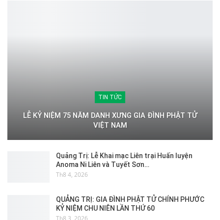
TIN TỨC
LỄ KỶ NIỆM 75 NĂM DANH XƯNG GIA ĐÌNH PHẬT TỬ
VIỆT NAM
Quảng Trị: Lễ Khai mạc Liên trại Huấn luyện
Anoma Ni Liên và Tuyết Sơn…
Th8 4, 2026
QUẢNG TRỊ: GIA ĐÌNH PHẬT TỬ CHÍNH PHƯỚC
KỶ NIỆM CHU NIÊN LẦN THỨ 60
Th8 3, 2026