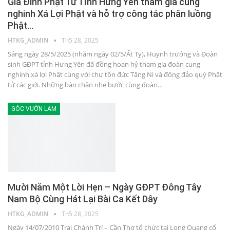
Gia Đình Phật Tử Tỉnh Hưng Yên tham gia cung
nghinh Xá Lợi Phật và hỗ trợ công tác phân luồng
Phật…
HTKG_ADMIN
Th5 28, 2025
Sáng ngày 28/5/2025 (nhằm ngày 02/5/Ất Tỵ), Huynh trưởng và Đoàn
sinh GĐPT tỉnh Hưng Yên đã đồng hoan hỷ tham gia đoàn cung
nghinh xá lợi Phật cùng với chư tôn đức Tăng Ni và đông đảo quý Phật
tử các giới. Những bàn chân nhẹ bước cùng đoàn…
GÓC VƯỜN LAM
Mười Năm Một Lời Hẹn – Ngày GĐPT Đông Tây
Nam Bộ Cùng Hát Lại Bài Ca Kết Dây
HTKG_ADMIN
Th5 28, 2025
Ngày 14/07/2010 Trại Chánh Trí – Cần Thơ tổ chức tại Long Quang cổ