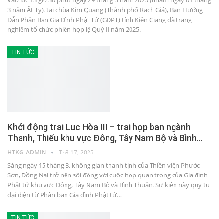
Vào lúc 13 giờ 30 phút ngày 29 tháng 3 năm 2025 (nhằm ngày 01 tháng
3 năm Ất Tỵ), tại chùa Kim Quang (Thành phố Rạch Giá), Ban Hướng
Dẫn Phân Ban Gia Đình Phật Tử (GĐPT) tỉnh Kiên Giang đã trang
nghiêm tổ chức phiên họp lệ Quý II năm 2025.
TIN TỨC
Khởi động trại Lục Hòa III – trại họp bạn ngành
Thanh, Thiếu khu vực Đông, Tây Nam Bộ và Bình…
HTKG_ADMIN
Th3 17, 2025
Sáng ngày 15 tháng 3, không gian thanh tịnh của Thiền viện Phước
Sơn, Đồng Nai trở nên sôi động với cuộc họp quan trọng của Gia đình
Phật tử khu vực Đông, Tây Nam Bộ và Bình Thuận. Sự kiện này quy tụ
đại diện từ Phân ban Gia đình Phật tử…
TIN TỨC