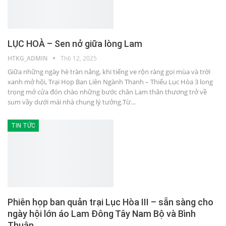
LỤC HOÀ – Sen nở giữa lòng Lam
HTKG_ADMIN
Th6 12, 2025
Giữa những ngày hè tràn nắng, khi tiếng ve rộn ràng gọi mùa và trời
xanh mở hội, Trại Họp Bạn Liên Ngành Thanh – Thiếu Lục Hòa 3 long
trọng mở cửa đón chào những bước chân Lam thân thương trở về
sum vầy dưới mái nhà chung lý tưởng.Từ…
TIN TỨC
Phiên họp ban quản trại Lục Hòa III – sẵn sàng cho
ngày hội lớn áo Lam Đông Tây Nam Bộ và Bình
Thuận