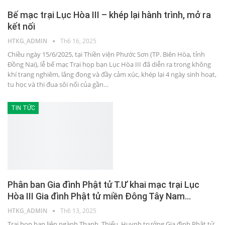
Bế mạc trại Lục Hòa III – khép lại hành trình, mở ra
kết nối
HTKG_ADMIN
Th6 16, 2025
Chiều ngày 15/6/2025, tại Thiền viện Phước Sơn (TP. Biên Hòa, tỉnh
Đồng Nai), lễ bế mạc Trại họp bạn Lục Hòa III đã diễn ra trong không
khí trang nghiêm, lắng đọng và đầy cảm xúc, khép lại 4 ngày sinh hoạt,
tu học và thi đua sôi nổi của gần…
TIN TỨC
Phân ban Gia đình Phật tử T.Ư khai mạc trại Lục
Hòa III Gia đình Phật tử miền Đông Tây Nam…
HTKG_ADMIN
Th6 13, 2025
Trại họp bạn liên ngành Thanh, Thiếu, Huynh trưởng Gia đình Phật tử