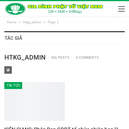
Home
htkg_admin
Page 2
TÁC GIẢ
HTKG_ADMIN
356 POSTS
0 COMMENTS
TIN TỨC