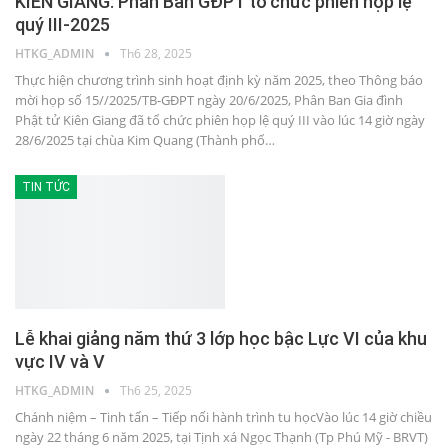
KIÊN GIANG: Phân Ban GĐPT tổ chức phiên họp lệ
quý III-2025
HTKG_ADMIN
Th6 28, 2025
Thực hiện chương trình sinh hoạt định kỳ năm 2025, theo Thông báo
mời họp số 15//2025/TB-GĐPT ngày 20/6/2025, Phân Ban Gia đình
Phật tử Kiên Giang đã tổ chức phiên họp lệ quý III vào lúc 14 giờ ngày
28/6/2025 tại chùa Kim Quang (Thành phố…
TIN TỨC
Lễ khai giảng năm thứ 3 lớp học bậc Lực VI của khu
vực IV và V
HTKG_ADMIN
Th6 25, 2025
Chánh niệm – Tinh tấn – Tiếp nối hành trình tu họcVào lúc 14 giờ chiều
ngày 22 tháng 6 năm 2025, tại Tịnh xá Ngọc Thạnh (Tp Phú Mỹ - BRVT)