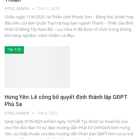
HTKG_ADMIN
Th6 11, 2025
Chiều ngày 11/6/2025, tại Thiền viện Phước Sơn – Đồng Nai, phiên họp
đầu tiên của Ban Quản Trại trại họp bạn ngành Thanh – Thiếu Gia đình
Phật tử Đông Tây Nam Bộ – Lục Hòa III đã được tổ chức trong không
khí trang nghiêm, trách nhiệm và đầy…
TIN TỨC
Hưng Yên: Lễ công bố quyết định thành lập GĐPT
Phù Sa
HTKG_ADMIN
Th6 8, 2025
Sáng ngày 07/6/2025 (nhằm ngày 12/5/Ất Tỵ), được sự hoan hỷ của
chư tôn đức Ban Trị sự, Ban Hướng dẫn Phật tử GHPGVN tỉnh Hưng
Yên, sự chấp thuận của Ban Hướng dẫn Phân ban GĐPT tỉnh và sự trợ