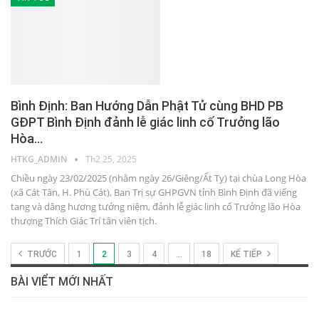
Bình Định: Ban Hướng Dẫn Phật Tử cùng BHD PB
GĐPT Bình Định đảnh lễ giác linh cố Trưởng lão
Hòa…
HTKG_ADMIN
Th2 25, 2025
Chiều ngày 23/02/2025 (nhằm ngày 26/Giêng/Ất Tỵ) tại chùa Long Hòa
(xã Cát Tân, H. Phù Cát), Ban Trị sự GHPGVN tỉnh Bình Định đã viếng
tang và dâng hương tưởng niệm, đảnh lễ giác linh cố Trưởng lão Hòa
thượng Thích Giác Trí tân viên tịch.
TRƯỚC
1
2
3
4
…
18
KẾ TIẾP
BÀI VIỂT MỚI NHẤT