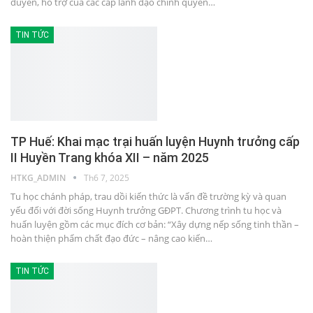
duyên, hỗ trợ của các cấp lãnh đạo chính quyền…
TIN TỨC
TP Huế: Khai mạc trại huấn luyện Huynh trưởng cấp
II Huyền Trang khóa XII – năm 2025
HTKG_ADMIN
Th6 7, 2025
Tu học chánh pháp, trau dồi kiến thức là vấn đề trường kỳ và quan
yếu đối với đời sống Huynh trưởng GĐPT. Chương trình tu học và
huấn luyện gồm các mục đích cơ bản: “Xây dựng nếp sống tinh thần –
hoàn thiện phẩm chất đạo đức – nâng cao kiến…
TIN TỨC