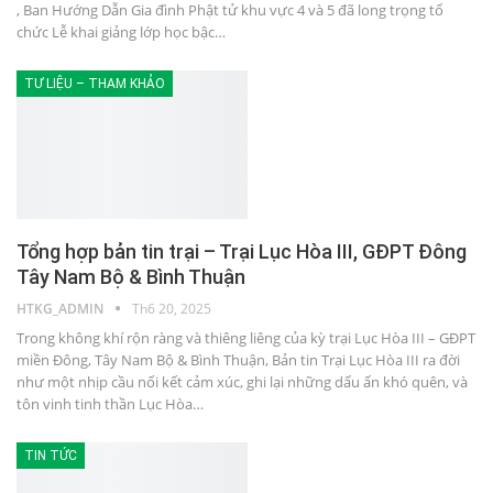
, Ban Hướng Dẫn Gia đình Phật tử khu vực 4 và 5 đã long trọng tổ
chức Lễ khai giảng lớp học bậc…
TƯ LIỆU – THAM KHẢO
Tổng hợp bản tin trại – Trại Lục Hòa III, GĐPT Đông
Tây Nam Bộ & Bình Thuận
HTKG_ADMIN
Th6 20, 2025
Trong không khí rộn ràng và thiêng liêng của kỳ trại Lục Hòa III – GĐPT
miền Đông, Tây Nam Bộ & Bình Thuận, Bản tin Trại Lục Hòa III ra đời
như một nhịp cầu nối kết cảm xúc, ghi lại những dấu ấn khó quên, và
tôn vinh tinh thần Lục Hòa…
TIN TỨC