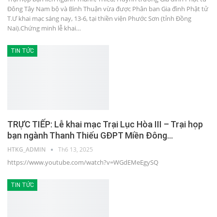
Đông Tây Nam bộ và Bình Thuận vừa được Phân ban Gia đình Phật tử
T.Ư khai mạc sáng nay, 13-6, tại thiền viện Phước Sơn (tỉnh Đồng
Nai).Chứng minh lễ khai…
TIN TỨC
TRỰC TIẾP: Lễ khai mạc Trại Lục Hòa III – Trại họp
bạn ngành Thanh Thiếu GĐPT Miền Đông…
HTKG_ADMIN
Th6 13, 2025
https://www.youtube.com/watch?v=WGdEMeEgySQ
TIN TỨC