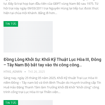
tự. Đây là trại họp bạn đầu tiên của GĐPT vùng Nam Bộ sau 1975. Từ
hội trại này ngày 09/03/2011 trại Nguyên Hùng lại tiếp tục được thực
hiện tại chùa Hội Khánh. Bẳng đi hơn…
TIN TỨC
Đồng Lòng Khởi Sự: Khối Kỹ Thuật Lục Hòa III, Đông
– Tây Nam Bộ bắt tay vào thi công công…
HTKG_ADMIN
Th5 26, 2025
Sáng nay, ngày 25 tháng 05 năm 2025, Khối Kỹ thuật Trại Lục Hòa III
niềm Đông – Tây nam bộ và tỉnh Bình Thuận do Huynh trưởng cấp Tín
Huệ Hảo Đặng Thanh Tâm làm Trưởng khối đã khởi “khởi công” công
trình cổng trại Lục Hòa III tại Thiền viện…
TIN TỨC