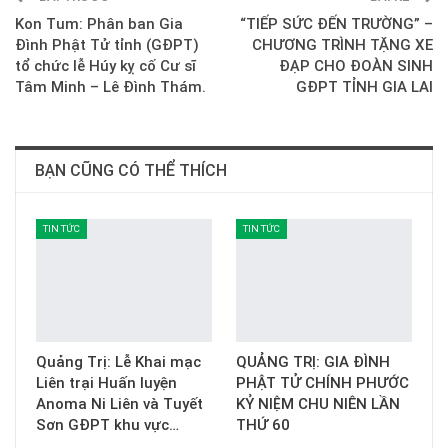
Kon Tum: Phân ban Gia
“TIẾP SỨC ĐẾN TRƯỜNG” –
Đình Phật Tử tỉnh (GĐPT)
CHƯƠNG TRÌNH TẶNG XE
tổ chức lễ Húy kỵ cố Cư sĩ
ĐẠP CHO ĐOÀN SINH
Tâm Minh – Lê Đình Thám.
GĐPT TỈNH GIA LAI
BẠN CŨNG CÓ THỂ THÍCH
TIN TỨC
TIN TỨC
Quảng Trị: Lễ Khai mạc
QUẢNG TRỊ: GIA ĐÌNH
Liên trại Huấn luyện
PHẬT TỬ CHÍNH PHƯỚC
Anoma Ni Liên và Tuyết
KỶ NIỆM CHU NIÊN LẦN
Sơn GĐPT khu vực…
THỨ 60