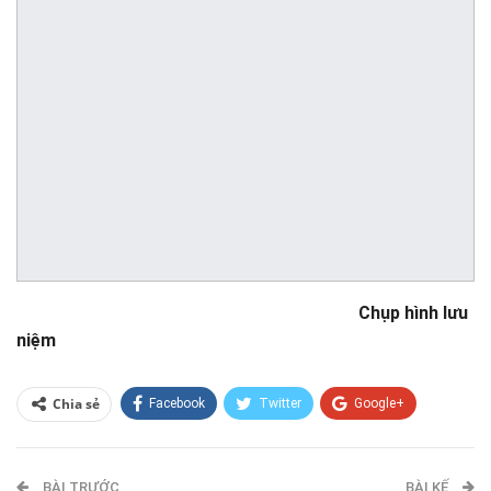
Chụp hình lưu
niệm
Chia sẻ
Facebook
Twitter
Google+
ReddIt
WhatsApp
Pinterest
BÀI TRƯỚC
E-mail
BÀI KẾ