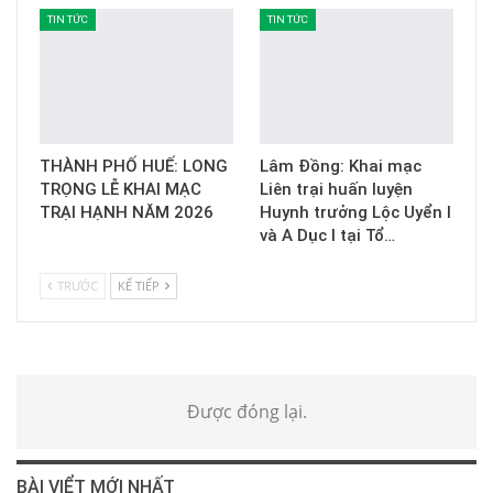
TIN TỨC
TIN TỨC
THÀNH PHỐ HUẾ: LONG
Lâm Đồng: Khai mạc
TRỌNG LỄ KHAI MẠC
Liên trại huấn luyện
TRẠI HẠNH NĂM 2026
Huynh trưởng Lộc Uyển I
và A Dục I tại Tổ…
TRƯỚC
KẾ TIẾP
Được đóng lại.
BÀI VIỂT MỚI NHẤT