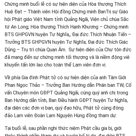
Chứng minh buổi lễ có sự hiện diện của Hòa thượng Thích
Huệ Đạt – Thành viên Hội đồng Chứng minh BanTrị sự Giáo
hội Phật giáo Việt Nam tỉnh Quảng Ngãi, Viện chủ chùa Sắc
tứ An Long; Hòa thượng Thích Hạnh Khương – Chứng minh
BTS GHPGVN huyện Tư Nghĩa,; Đại đức Thích Nhuận Tiến –
Trưởng BTS GHPGVN huyện Tư Nghĩa; Đại đức Thích Giác
Dũng – Trụ trì chùa Quan Âm. Sự hiện diện của Chư tôn đức
đã mang đến sự chứng minh tối thượng và là niềm động viê
khuyến tấn lớn lao cho toàn thể Lam viên đơn vị.
Về phía Gia đình Phật tử có sự hiện diện của anh Tâm Giới
Phan Ngọc Thảo – Trưởng Ban Hướng dẫn Phân ban TW, Cố
vấn Chuyên môn GĐPT Quảng Ngãi, cùng quý anh chị trong
Ban Hướng dẫn tỉnh, Ban Điều hành GĐPT huyện Tư Nghĩa,
đại diện các đơn vị bạn, quý đạo hữu, Phật tử cùng đông
đảo Lam viên Đoàn Lam Nguyên Hùng đồng tham dự.
Tại buổi lễ, sau phần nghi thức niệm Phật cầu gia bị, giới
thiệu thành phần tham dự và tuyên bố lý do, đại diện BTS