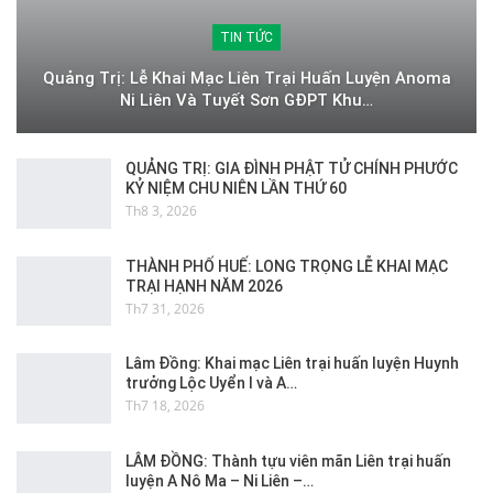
TIN TỨC
Quảng Trị: Lễ Khai Mạc Liên Trại Huấn Luyện Anoma
Ni Liên Và Tuyết Sơn GĐPT Khu…
QUẢNG TRỊ: GIA ĐÌNH PHẬT TỬ CHÍNH PHƯỚC
KỶ NIỆM CHU NIÊN LẦN THỨ 60
Th8 3, 2026
THÀNH PHỐ HUẾ: LONG TRỌNG LỄ KHAI MẠC
TRẠI HẠNH NĂM 2026
Th7 31, 2026
Lâm Đồng: Khai mạc Liên trại huấn luyện Huynh
trưởng Lộc Uyển I và A…
Th7 18, 2026
LÂM ĐỒNG: Thành tựu viên mãn Liên trại huấn
luyện A Nô Ma – Ni Liên –…