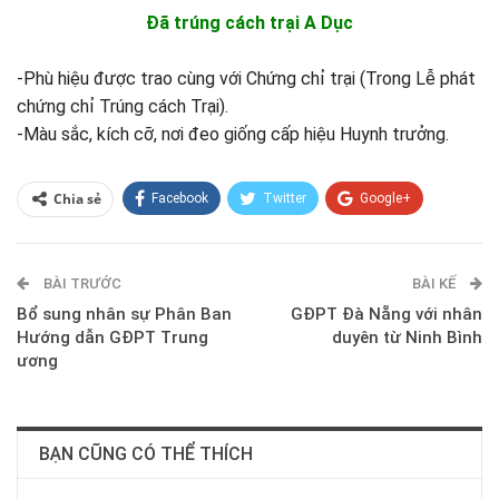
Đã trúng cách trại A Dục
-Phù hiệu được trao cùng với Chứng chỉ trại (Trong Lễ phát
chứng chỉ Trúng cách Trại).
-Màu sắc, kích cỡ, nơi đeo giống cấp hiệu Huynh trưởng.
Chia sẻ
Facebook
Twitter
Google+
ReddIt
WhatsApp
Pinterest
BÀI TRƯỚC
E-mail
BÀI KẾ
Bổ sung nhân sự Phân Ban
GĐPT Đà Nẵng với nhân
Hướng dẫn GĐPT Trung
duyên từ Ninh Bình
ương
BẠN CŨNG CÓ THỂ THÍCH