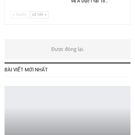
và A Dục I tại Tổ…
TRƯỚC
KẾ TIẾP
Được đóng lại.
BÀI VIỂT MỚI NHẤT