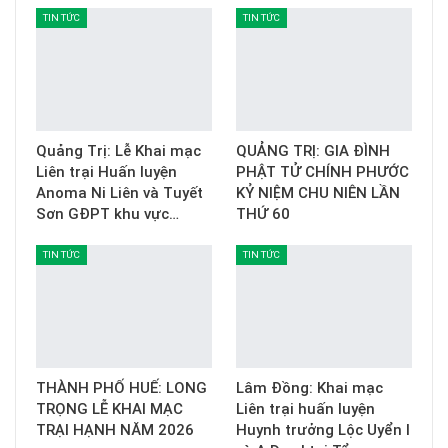
TIN TỨC
TIN TỨC
Quảng Trị: Lễ Khai mạc
QUẢNG TRỊ: GIA ĐÌNH
Liên trại Huấn luyện
PHẬT TỬ CHÍNH PHƯỚC
Anoma Ni Liên và Tuyết
KỶ NIỆM CHU NIÊN LẦN
Sơn GĐPT khu vực…
THỨ 60
TIN TỨC
TIN TỨC
THÀNH PHỐ HUẾ: LONG
Lâm Đồng: Khai mạc
TRỌNG LỄ KHAI MẠC
Liên trại huấn luyện
TRẠI HẠNH NĂM 2026
Huynh trưởng Lộc Uyển I