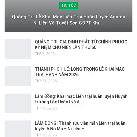
TIN TỨC
Quảng Trị: Lễ Khai Mạc Liên Trại Huấn Luyện Anoma
Ni Liên Và Tuyết Sơn GĐPT Khu…
QUẢNG TRỊ: GIA ĐÌNH PHẬT TỬ CHÍNH PHƯỚC
KỶ NIỆM CHU NIÊN LẦN THỨ 60
Th8 3, 2026
THÀNH PHỐ HUẾ: LONG TRỌNG LỄ KHAI MẠC
TRẠI HẠNH NĂM 2026
Th7 31, 2026
Lâm Đồng: Khai mạc Liên trại huấn luyện Huynh
trưởng Lộc Uyển I và A…
Th7 18, 2026
LÂM ĐỒNG: Thành tựu viên mãn Liên trại huấn
luyện A Nô Ma – Ni Liên –…
Th7 18, 2026