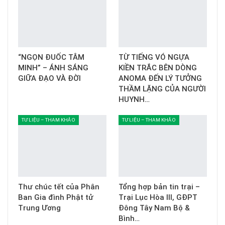
“NGỌN ĐUỐC TÂM
TỪ TIẾNG VÓ NGỰA
MINH” – ÁNH SÁNG
KIỀN TRẮC BÊN DÒNG
GIỮA ĐẠO VÀ ĐỜI
ANOMA ĐẾN LÝ TƯỞNG
THẦM LẶNG CỦA NGƯỜI
HUYNH…
TƯ LIỆU – THAM KHẢO
TƯ LIỆU – THAM KHẢO
Thư chúc tết của Phân
Tổng hợp bản tin trại –
Ban Gia đình Phật tử
Trại Lục Hòa III, GĐPT
Trung Ương
Đông Tây Nam Bộ &
Bình…