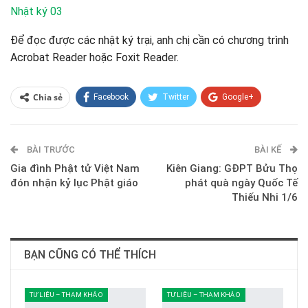
Nhật ký 03
Để đọc được các nhật ký trại, anh chị cần có chương trình
Acrobat Reader hoặc Foxit Reader.
Chia sẻ
Facebook
Twitter
Google+
ReddIt
WhatsApp
Pinterest
BÀI TRƯỚC
E-mail
BÀI KẾ
Gia đình Phật tử Việt Nam
Kiên Giang: GĐPT Bửu Thọ
đón nhận kỷ lục Phật giáo
phát quà ngày Quốc Tế
Thiếu Nhi 1/6
BẠN CŨNG CÓ THỂ THÍCH
TƯ LIỆU – THAM KHẢO
TƯ LIỆU – THAM KHẢO