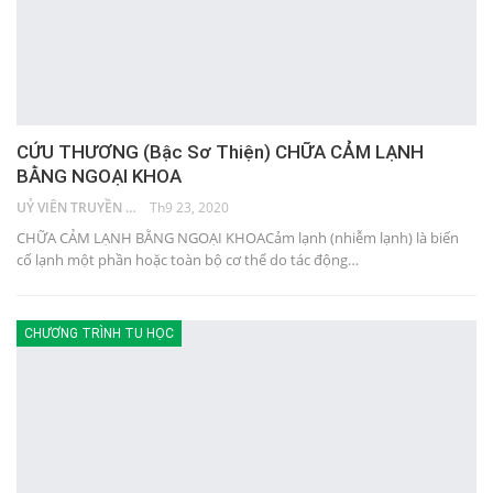
CỨU THƯƠNG (Bậc Sơ Thiện) CHỮA CẢM LẠNH
BẰNG NGOẠI KHOA
UỶ VIÊN TRUYỀN THÔNG
Th9 23, 2020
CHỮA CẢM LẠNH BẰNG NGOẠI KHOACảm lạnh (nhiễm lạnh) là biến
cố lạnh một phần hoặc toàn bộ cơ thể do tác động…
CHƯƠNG TRÌNH TU HỌC