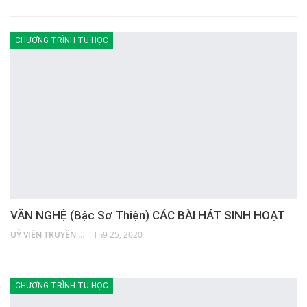
CHƯƠNG TRÌNH TU HỌC
VĂN NGHỆ (Bậc Sơ Thiện) CÁC BÀI HÁT SINH HOẠT
UỶ VIÊN TRUYỀN THÔNG
Th9 25, 2020
CHƯƠNG TRÌNH TU HỌC