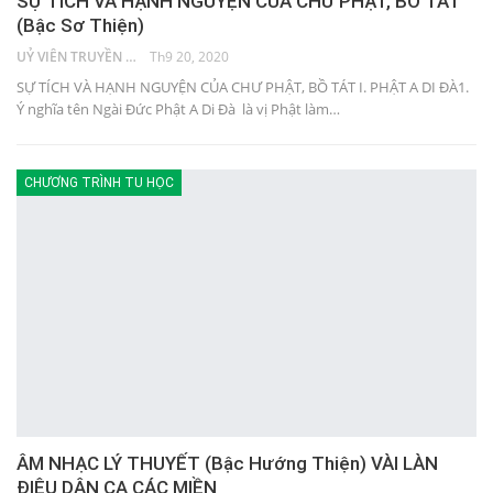
SỰ TÍCH VÀ HẠNH NGUYỆN CỦA CHƯ PHẬT, BỒ TÁT
(Bậc Sơ Thiện)
UỶ VIÊN TRUYỀN THÔNG
Th9 20, 2020
SỰ TÍCH VÀ HẠNH NGUYỆN CỦA CHƯ PHẬT, BỒ TÁT I. PHẬT A DI ĐÀ1.
Ý nghĩa tên Ngài Đức Phật A Di Đà là vị Phật làm…
CHƯƠNG TRÌNH TU HỌC
ÂM NHẠC LÝ THUYẾT (Bậc Hướng Thiện) VÀI LÀN
ĐIỆU DÂN CA CÁC MIỀN