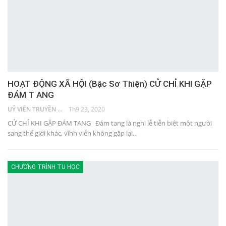
HOẠT ĐỘNG XÃ HỘI (Bậc Sơ Thiện) CỬ CHỈ KHI GẶP
ĐÁM T ANG
UỶ VIÊN TRUYỀN THÔNG
Th9 23, 2020
CỬ CHỈ KHI GẶP ĐÁM TANG Đám tang là nghi lễ tiễn biệt một người
sang thế giới khác, vĩnh viễn không gặp lại…
CHƯƠNG TRÌNH TU HỌC