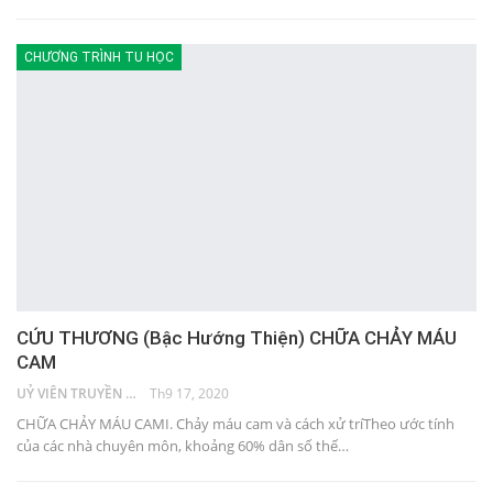
CHƯƠNG TRÌNH TU HỌC
CỨU THƯƠNG (Bậc Hướng Thiện) CHỮA CHẢY MÁU
CAM
UỶ VIÊN TRUYỀN THÔNG
Th9 17, 2020
CHỮA CHẢY MÁU CAMI. Chảy máu cam và cách xử tríTheo ước tính
của các nhà chuyên môn, khoảng 60% dân số thế…