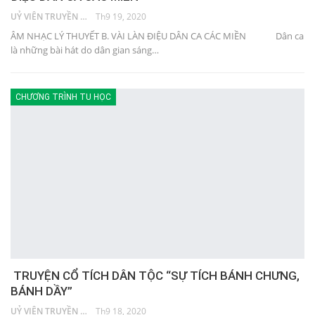
UỶ VIÊN TRUYỀN THÔNG
Th9 19, 2020
ÂM NHẠC LÝ THUYẾT B. VÀI LÀN ĐIỆU DÂN CA CÁC MIỀN Dân ca
là những bài hát do dân gian sáng…
CHƯƠNG TRÌNH TU HỌC
TRUYỆN CỔ TÍCH DÂN TỘC “SỰ TÍCH BÁNH CHƯNG,
BÁNH DẦY”
UỶ VIÊN TRUYỀN THÔNG
Th9 18, 2020