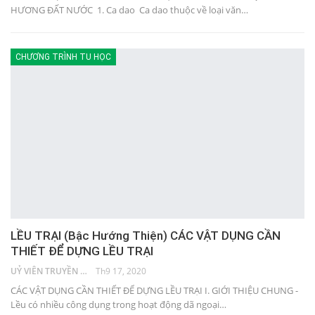
HƯƠNG ĐẤT NƯỚC 1. Ca dao Ca dao thuộc về loại văn…
CHƯƠNG TRÌNH TU HỌC
LỀU TRẠI (Bậc Hướng Thiện) CÁC VẬT DỤNG CẦN
THIẾT ĐỂ DỰNG LỀU TRẠI
UỶ VIÊN TRUYỀN THÔNG
Th9 17, 2020
CÁC VẬT DỤNG CẦN THIẾT ĐỂ DỰNG LỀU TRẠI I. GIỚI THIỆU CHUNG -
Lều có nhiều công dụng trong hoạt động dã ngoại…