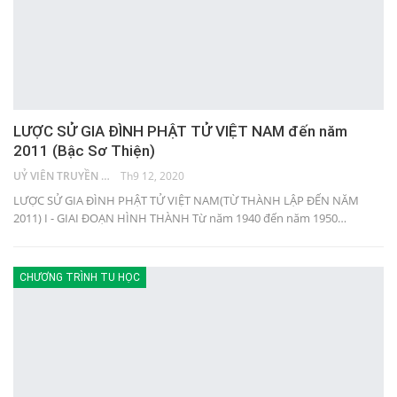
LƯỢC SỬ GIA ĐÌNH PHẬT TỬ VIỆT NAM đến năm
2011 (Bậc Sơ Thiện)
UỶ VIÊN TRUYỀN THÔNG
Th9 12, 2020
LƯỢC SỬ GIA ĐÌNH PHẬT TỬ VIỆT NAM(TỪ THÀNH LẬP ĐẾN NĂM
2011) I - GIAI ĐOẠN HÌNH THÀNH Từ năm 1940 đến năm 1950…
CHƯƠNG TRÌNH TU HỌC