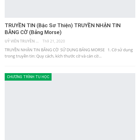
TRUYỀN TIN (Bậc Sơ Thiện) TRUYỀN NHẬN TIN
BẰNG CỜ (Bảng Morse)
UỶ VIÊN TRUYỀN THÔNG
Th9 21, 2020
TRUYỀN NHẬN TIN BẰNG CỜ SỬ DỤNG BẢNG MORSE 1. Cờ sử dụng
trong truyền tin: Quy cách, kích thước cờ và cán cờ…
CHƯƠNG TRÌNH TU HỌC