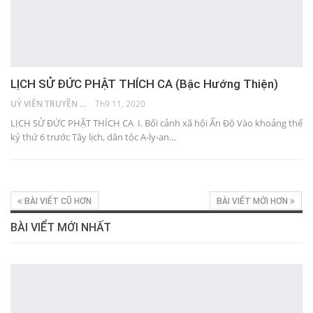
LỊCH SỬ ĐỨC PHẬT THÍCH CA (Bậc Hướng Thiện)
UỶ VIÊN TRUYỀN THÔNG
Th9 11, 2020
LỊCH SỬ ĐỨC PHẬT THÍCH CA I. Bối cảnh xã hội Ấn Độ Vào khoảng thế
kỷ thứ 6 trước Tây lịch, dân tộc A-ly-an…
BÀI VIẾT CŨ HƠN
BÀI VIẾT MỚI HƠN
BÀI VIỂT MỚI NHẤT