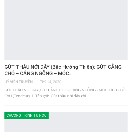
GÚT THÂU NỚI DÂY (Bậc Hướng Thiện): GÚT CẲNG
CHÓ – CẲNG NGỖNG – MÓC…
UỶ VIÊN TRUYỀN THÔNG
Th9 14, 2020
GÚT THÂU NỚI DÂY(GÚT CẲNG CHÓ - CẲNG NGỖNG - MÓC XÍCH - BỒ
CÂU (Tendeur) 1. Tên gọi: Gút thâu nới dây chỉ…
CHƯƠNG TRÌNH TU HỌC