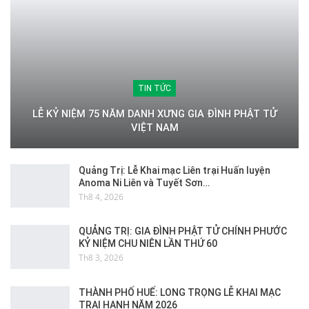
TIN TỨC
LỄ KỶ NIỆM 75 NĂM DANH XƯNG GIA ĐÌNH PHẬT TỬ
VIỆT NAM
Quảng Trị: Lễ Khai mạc Liên trại Huấn luyện
Anoma Ni Liên và Tuyết Sơn…
Th8 4, 2026
QUẢNG TRỊ: GIA ĐÌNH PHẬT TỬ CHÍNH PHƯỚC
KỶ NIỆM CHU NIÊN LẦN THỨ 60
Th8 3, 2026
THÀNH PHỐ HUẾ: LONG TRỌNG LỄ KHAI MẠC
TRẠI HẠNH NĂM 2026