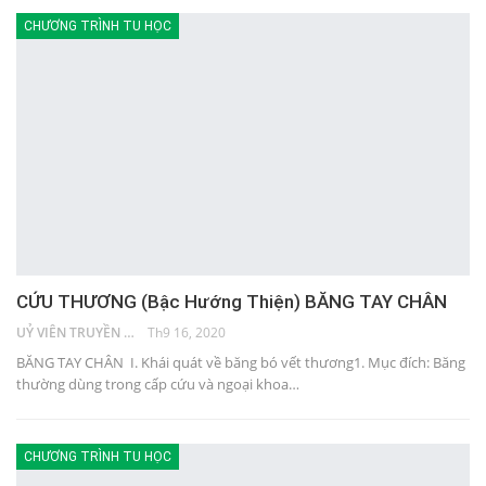
CHƯƠNG TRÌNH TU HỌC
CỨU THƯƠNG (Bậc Hướng Thiện) BĂNG TAY CHÂN
UỶ VIÊN TRUYỀN THÔNG
Th9 16, 2020
BĂNG TAY CHÂN I. Khái quát về băng bó vết thương1. Mục đích: Băng
thường dùng trong cấp cứu và ngoại khoa…
CHƯƠNG TRÌNH TU HỌC