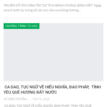
TRUYỆN CỔ TÍCH DÂN TỘC“SỰ TÍCH BÁNH CHƯNG, BÁNH DẦY” Ngày
xưa ở nước ta, trong số các con của vua Hùng Vương…
CHƯƠNG TRÌNH TU HỌC
CA DAO, TỤC NGỮ VỀ HIẾU NGHĨA, ĐẠO PHÁP, TÌNH
YÊU QUÊ HƯƠNG ĐẤT NƯỚC
UỶ VIÊN TRUYỀN THÔNG
Th9 18, 2020
CA DAO, TỤC NGỮ VỀ HIẾU NGHĨA, ĐẠO PHÁP, TÌNH YÊU QUÊ