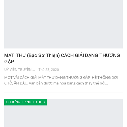
MẬT THƯ (Bậc Sơ Thiện) CÁCH GIẢI DẠNG THƯỜNG
GẶP
UỶ VIÊN TRUYỀN THÔNG
Th9 23, 2020
MỘT VÀI CÁCH GIẢI MẬT THƯ DẠNG THƯỜNG GẶP HỆ THỐNG DỜI
CHỖ, ẨN DẤU. Văn bản được mã hóa bằng cách thay thế bởi…
CHƯƠNG TRÌNH TU HỌC