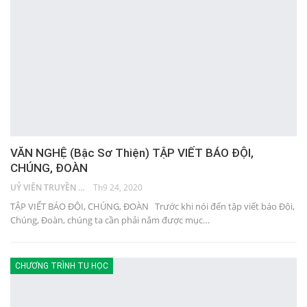
VĂN NGHỆ (Bậc Sơ Thiện) TẬP VIẾT BÁO ĐỘI,
CHÚNG, ĐOÀN
UỶ VIÊN TRUYỀN THÔNG
Th9 24, 2020
TẬP VIẾT BÁO ĐỘI, CHÚNG, ĐOÀN Trước khi nói đến tập viết báo Đội,
Chúng, Đoàn, chúng ta cần phải nắm được mục…
CHƯƠNG TRÌNH TU HỌC