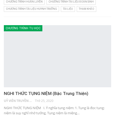
CHƯƠNG TRÌNH HUẤN LUYỆN
CHƯƠNG TRÌNH TÀI LIỆU ĐOÀN SINH
CHƯƠNG TRÌNH TÀI LIỆU HUYNH TRƯỞNG
TÀI LIỆU
THAM KHẢO
CHƯƠNG TRÌNH TU HỌC
NGHI THỨC TỤNG NIỆM (Bậc Trung Thiện)
UỶ VIÊN TRUYỀN THÔNG
Th9 25, 2020
NGHI THỨC TỤNG NIỆM I. Ý nghĩa tụng niệm: 1. Tụng là đọc tụng;
niệm là suy nghĩ nhớ tưởng. Tụng niệm là miệng…