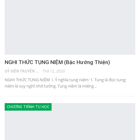
NGHI THỨC TỤNG NIỆM (Bậc Hướng Thiện)
UỶ VIÊN TRUYỀN THÔNG
Th9 12, 2020
NGHI THỨC TỤNG NIỆM I. Ý nghĩa tụng niệm: 1. Tụng là đọc tụng;
niệm là suy nghĩ nhớ tưởng. Tụng niệm là miệng…
CHƯƠNG TRÌNH TU HỌC