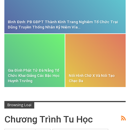
Bình Định: PB GĐPT Thành Kính Trang Nghiêm Tổ Chức Trại
Dũng Truyền Thống Nhân Kỷ Niệm Vía…
Gia Đình Phật Tử Đà Nẵng Tổ
Chức Khai Giảng Các Bậc Học
Nối Hình Chữ X Và Nối Tạo
Huynh Trưởng
Chạc Ba
Browsing Loại
Chương Trình Tu Học