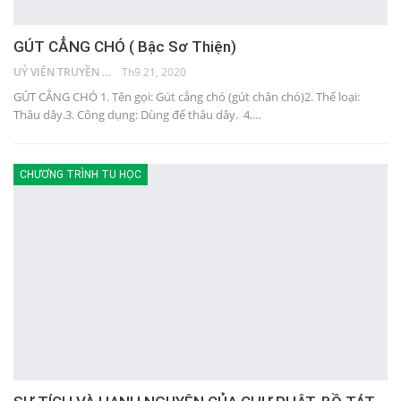
GÚT CẲNG CHÓ ( Bậc Sơ Thiện)
UỶ VIÊN TRUYỀN THÔNG
Th9 21, 2020
GÚT CẲNG CHÓ 1. Tên gọi: Gút cẳng chó (gút chân chó)2. Thể loại:
Thâu dây.3. Công dụng: Dùng để thâu dây. 4.…
CHƯƠNG TRÌNH TU HỌC