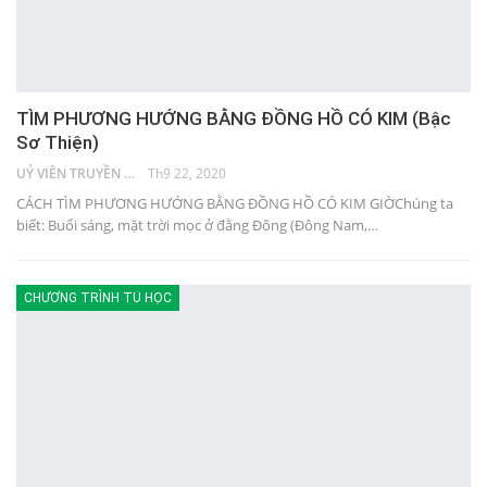
TÌM PHƯƠNG HƯỚNG BẰNG ĐỒNG HỒ CÓ KIM (Bậc
Sơ Thiện)
UỶ VIÊN TRUYỀN THÔNG
Th9 22, 2020
CÁCH TÌM PHƯƠNG HƯỚNG BẰNG ĐỒNG HỒ CÓ KIM GIỜChúng ta
biết: Buổi sáng, mặt trời mọc ở đằng Đông (Đông Nam,…
CHƯƠNG TRÌNH TU HỌC