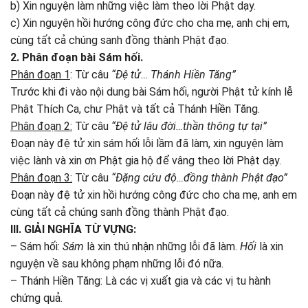
b) Xin nguyện làm những việc làm theo lời Phật dạy.
c) Xin nguyện hồi hướng công đức cho cha mẹ, anh chị em,
cùng tất cả chúng sanh đồng thành Phật đạo.
2. Phân đoạn bài Sám hối.
Phân đoạn 1
: Từ câu
“Đệ tử… Thánh Hiền Tăng”
Trước khi đi vào nội dung bài Sám hối, người Phật tử kính lễ
Phật Thích Ca, chư Phật và tất cả Thánh Hiền Tăng.
Phân đoạn 2:
Từ câu
“Đệ tử lâu đời…thần thông tự tại”
Đoạn này đệ tử xin sám hối lỗi lầm đã làm, xin nguyện làm
việc lành và xin ơn Phật gia hộ để vâng theo lời Phật dạy.
Phân đoạn 3:
Từ câu
“Đặng cứu độ…đồng thành Phật đạo”
Đoạn này đệ tử xin hồi hướng công đức cho cha mẹ, anh em
cùng tất cả chúng sanh đồng thành Phật đạo.
III. GIẢI NGHĨA TỪ VỰNG:
– Sám hối:
Sám
là xin thú nhận những lỗi đã làm.
Hối
là xin
nguyện về sau không phạm những lỗi đó nữa.
– Thánh Hiền Tăng: Là các vị xuất gia và các vị tu hành
chứng quả.