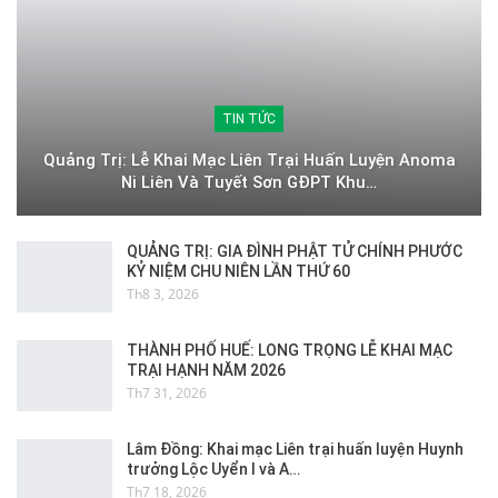
TIN TỨC
Quảng Trị: Lễ Khai Mạc Liên Trại Huấn Luyện Anoma
Ni Liên Và Tuyết Sơn GĐPT Khu…
QUẢNG TRỊ: GIA ĐÌNH PHẬT TỬ CHÍNH PHƯỚC
KỶ NIỆM CHU NIÊN LẦN THỨ 60
Th8 3, 2026
THÀNH PHỐ HUẾ: LONG TRỌNG LỄ KHAI MẠC
TRẠI HẠNH NĂM 2026
Th7 31, 2026
Lâm Đồng: Khai mạc Liên trại huấn luyện Huynh
trưởng Lộc Uyển I và A…
Th7 18, 2026