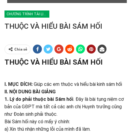
CHƯƠNG TRÌNH TÀI LIỆU ĐOÀN SINH
THUỘC VÀ HIỂU BÀI SÁM HỐI
Chia sẻ
THUỘC VÀ HIỂU BÀI SÁM HỐI
I. MỤC ĐÍCH:
Giúp các em thuộc và hiểu bài kinh sám hối
II. NỘI DUNG BÀI GIẢNG
1. Lý do phải thuộc bài Sám hối
. Đây là bài tụng niệm cơ
bản của GĐPT mà tất cả các anh chị Huynh trưởng cũng
như Đoàn sinh phải thuộc.
Bài Sám hối này có mấy ý chính:
a) Xin thú nhận những lỗi của mình đã làm.