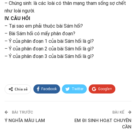
– Chúng sinh: là các loài có thân mạng tham sống sợ chết
như loài người.
IV. CÂU HỎI
– Tại sao em phải thuộc bài Sám hối?
– Bài Sám hối có mấy phân đoạn?
– Ý của phân đoạn 1 của bài Sám hối là gì?
– Ý của phân đoạn 2 của bài Sám hối là gì?
– Ý của phân đoạn 3 của bài Sám hối là gì?
Chia sẻ
Facebook
Twitter
Google+
ReddIt
WhatsApp
Pinterest
BÀI TRƯỚC
E-mail
BÀI KẾ
Ý NGHĨA MÀU LAM
EM ĐI SINH HOẠT CHUYÊN
CẦN