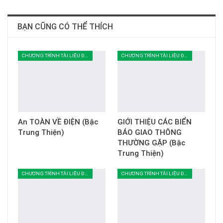
BẠN CŨNG CÓ THỂ THÍCH
CHƯƠNG TRÌNH TÀI LIỆU ĐOÀN SINH
CHƯƠNG TRÌNH TÀI LIỆU ĐOÀN SINH
An TOÀN VỀ ĐIỆN (Bậc
GIỚI THIỆU CÁC BIỂN
Trung Thiện)
BÁO GIAO THÔNG
THƯỜNG GẶP (Bậc
Trung Thiện)
CHƯƠNG TRÌNH TÀI LIỆU ĐOÀN SINH
CHƯƠNG TRÌNH TÀI LIỆU ĐOÀN SINH