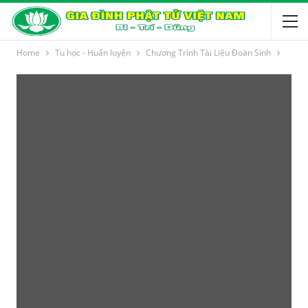
Home
Tu học - Huấn luyện
Chương Trình Tài Liệu Đoàn Sinh