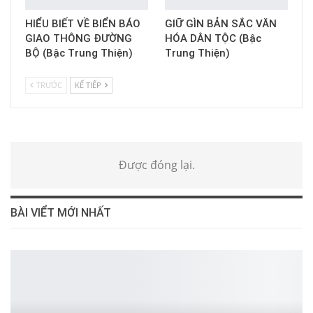
HIỂU BIẾT VỀ BIỂN BÁO
GIỮ GÌN BẢN SẮC VĂN
GIAO THÔNG ĐƯỜNG
HÓA DÂN TỘC (Bậc
BỘ (Bậc Trung Thiện)
Trung Thiện)
TRƯỚC
KẾ TIẾP
Được đóng lại.
BÀI VIỂT MỚI NHẤT