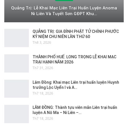
Quảng Trị: Lễ Khai Mạc Liên Trại Huấn Luyện Anoma
Ni Liên Và Tuyết Sơn GĐPT Khu…
QUẢNG TRỊ: GIA ĐÌNH PHẬT TỬ CHÍNH PHƯỚC
KỶ NIỆM CHU NIÊN LẦN THỨ 60
Th8 3, 2026
THÀNH PHỐ HUẾ: LONG TRỌNG LỄ KHAI MẠC
TRẠI HẠNH NĂM 2026
Th7 31, 2026
Lâm Đồng: Khai mạc Liên trại huấn luyện Huynh
trưởng Lộc Uyển I và A…
Th7 18, 2026
LÂM ĐỒNG: Thành tựu viên mãn Liên trại huấn
luyện A Nô Ma – Ni Liên –…
Th7 18, 2026