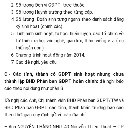
Số lượng Đơn vị GĐPT trực thuộc.
Số lượng Huynh trưởng theo từng cấp.
Số lượng Đoàn sinh từng ngành theo danh sách đăng
ký sinh hoạt (chính xác).
Tình hình sinh hoạt, tu học, huấn luyện, các tổ chức về
từ thiện xã hội, văn nghệ, giao lưu, thăm viếng v..v…( cụ
thể,ngắn gọn.)
Chương trình hoạt động năm 2014.
Các đề nghị, yêu cầu…
C.- Các tỉnh, thành có GĐPT
sinh hoạt nhưng chưa
thành lập BHD Phân ban GĐPT hoàn
chỉnh:
đề nghị báo
cáo theo nội dung như phần B.
Đề nghị các Anh, Chị thành viên BHD Phân ban GĐPT/TW và
BHD Phân ban GĐPT các tỉnh, thành khẩn trương báo cáo
theo thời gian quy định gởi về các địa chỉ:
– Anh NGUYỄN THẮNG NHU: 40 Nguyễn Thiện Thuật – TP.