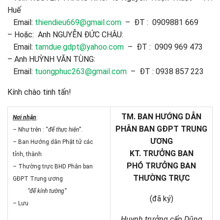
Huế
Email:
thiendieu669@gmail.com
– ĐT : 0909881 669
– Hoặc: Anh NGUYỄN ĐỨC CHÂU:
Email:
tamdue.gdpt@yahoo.com
– ĐT : 0909 969 473
– Anh HUỲNH VĂN TÙNG:
Email:
tuongphuc263@gmail.com
– ĐT : 0938 857 223
Kính chào tinh tấn!
TM. BAN HƯỚNG DẪN
Nơi nhận
:
PHÂN BAN GĐPT TRUNG
– Như trên : “
để thực hiện
”.
ƯƠNG
– Ban Hướng dân Phật tử các
KT. TRƯỞNG BAN
tỉnh, thành
PHÓ TRƯỞNG BAN
– Thường trực BHD Phân ban
THƯỜNG TRỰC
GĐPT Trung ương
“để kính tường”
(đã ký)
– Lưu
Huynh trưởng cấp Dũng