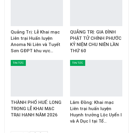
Quảng Trị: Lễ Khai mạc
QUẢNG TRỊ: GIA ĐÌNH
Liên trại Huấn luyện
PHẬT TỬ CHÍNH PHƯỚC
Anoma Ni Liên và Tuyết
KỶ NIỆM CHU NIÊN LẦN
Sơn GĐPT khu vực…
THỨ 60
TIN TỨC
TIN TỨC
THÀNH PHỐ HUẾ: LONG
Lâm Đồng: Khai mạc
TRỌNG LỄ KHAI MẠC
Liên trại huấn luyện
TRẠI HẠNH NĂM 2026
Huynh trưởng Lộc Uyển I
và A Dục I tại Tổ…