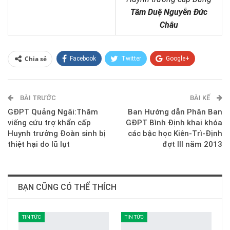
Tâm Duệ Nguyễn Đức
Châu
Chia sẻ
Facebook
Twitter
Google+
ReddIt
WhatsApp
Pinterest
BÀI TRƯỚC
E-mail
BÀI KẾ
GĐPT Quảng Ngãi:Thăm
Ban Hướng dẫn Phân Ban
viếng cứu trợ khẩn cấp
GĐPT Bình Định khai khóa
Huynh trưởng Đoàn sinh bị
các bậc học Kiên-Trì-Định
thiệt hại do lũ lụt
đợt III năm 2013
BẠN CŨNG CÓ THỂ THÍCH
TIN TỨC
TIN TỨC