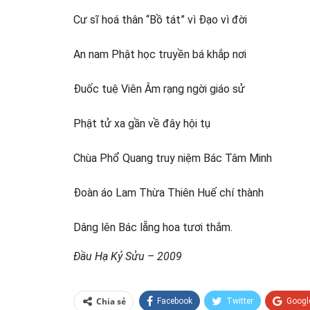
Cư sĩ hoá thân “Bồ tát” vì Đạo vì đời
An nam Phật học truyền bá khắp nơi
Đuốc tuệ Viên Âm rạng ngời giáo sử
Phật tử xa gần về đây hội tụ
Chùa Phổ Quang truy niệm Bác Tâm Minh
Đoàn áo Lam Thừa Thiên Huế chí thành
Dâng lên Bác lẵng hoa tươi thắm.
Đầu Hạ Kỷ Sửu – 2009
Chia sẻ
Facebook
Twitter
Googl