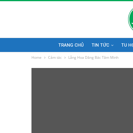
TRANG CHỦ
TIN TỨC
TU H
Home
Cảm tác
Lẵng Hoa Dâng Bác Tâm Minh