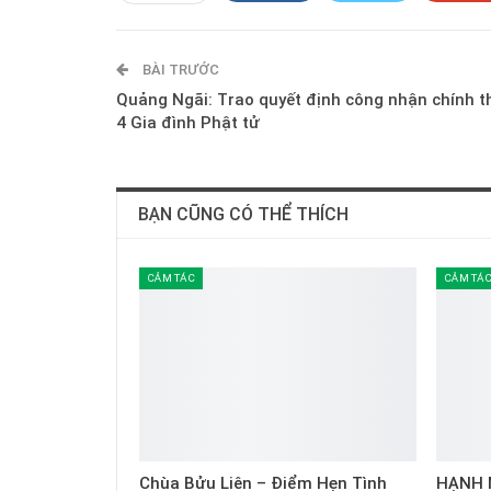
BÀI TRƯỚC
Quảng Ngãi: Trao quyết định công nhận chính t
4 Gia đình Phật tử
BẠN CŨNG CÓ THỂ THÍCH
CẢM TÁC
CẢM TÁ
Chùa Bửu Liên – Điểm Hẹn Tình
HẠNH 