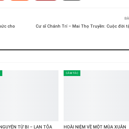
BÀ
hức cho
Cư sĩ Chánh Trí – Mai Thọ Truyền: Cuộc đời t
C
CẢM TÁC
NGUYỆN TỪ BI – LAN TỎA
HOÀI NIỆM VỀ MỘT MÙA XUÂN