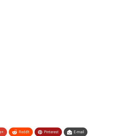
e+
ReddIt
Pinterest
E-mail