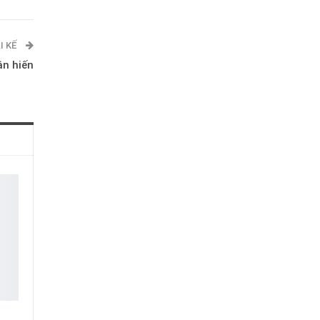
I KẾ
ận hiến