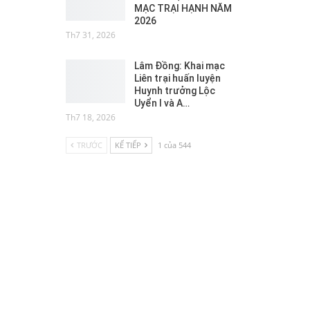
MẠC TRẠI HẠNH NĂM
2026
Th7 31, 2026
Lâm Đồng: Khai mạc
Liên trại huấn luyện
Huynh trưởng Lộc
Uyển I và A…
Th7 18, 2026
TRƯỚC
KẾ TIẾP
1 của 544