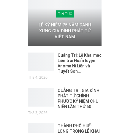
TIN TỨC
LỄ KỶ NIỆM 75 NĂM DANH
XƯNG GIA ĐÌNH PHẬT TỬ
VIỆT NAM
Quảng Trị: Lễ Khai mạc
Liên trại Huấn luyện
Anoma Ni Liên và
Tuyết Sơn…
Th8 4, 2026
QUẢNG TRỊ: GIA ĐÌNH
PHẬT TỬ CHÍNH
PHƯỚC KỶ NIỆM CHU
NIÊN LẦN THỨ 60
Th8 3, 2026
THÀNH PHỐ HUẾ:
LONG TRỌNG LỄ KHAI