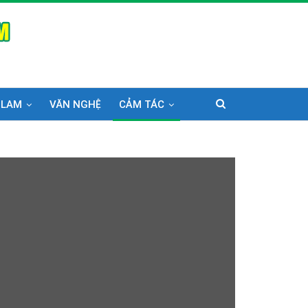
 LAM
VĂN NGHỆ
CẢM TÁC