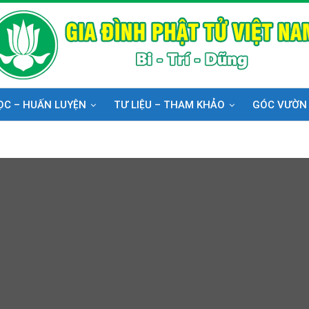
ỌC – HUẤN LUYỆN
TƯ LIỆU – THAM KHẢO
GÓC VƯỜN