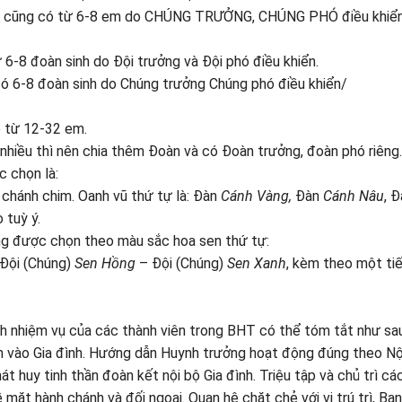
úng cũng có từ 6-8 em do CHÚNG TRƯỞNG, CHÚNG PHÓ điều khiển
6-8 đoàn sinh do Đội trưởng và Đội phó điều khiển.
ó 6-8 đoàn sinh do Chúng trưởng Chúng phó điều khiển/
ó từ 12-32 em.
hiều thì nên chia thêm Đoàn và có Đoàn trưởng, đoàn phó riêng.
c chọn là:
chánh chim. Oanh vũ thứ tự là: Đàn
Cánh Vàng,
Đàn
Cánh Nâu
, 
 tuỳ ý.
úng được chọn theo màu sắc hoa sen thứ tự:
-Đội (Chúng)
Sen Hồng
– Đội (Chúng)
Sen Xanh
, kèm theo một ti
 nhiệm vụ của các thành viên trong BHT có thể tóm tắt như sau
nh vào Gia đình. Hướng dẫn Huynh trưởng hoạt động đúng theo Nộ
huy tinh thần đoàn kết nội bộ Gia đình. Triệu tập và chủ trì cá
ặt hành chánh và đối ngoại. Quan hệ chặt chẻ với vị trú trì, Ba