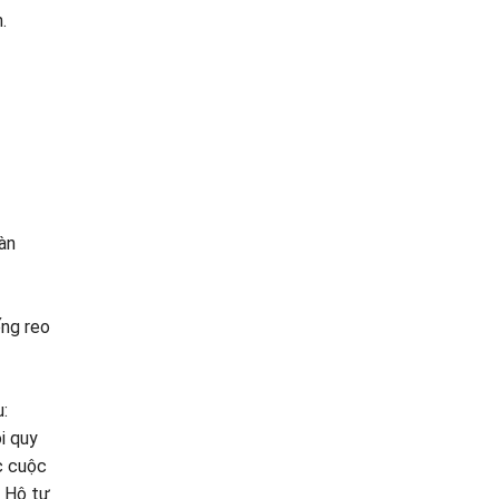
.
Đàn
ếng reo
:
i quy
c cuộc
n Hộ tự