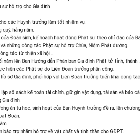
ủ sự hỗ trợ cho Gia đình
cho các Huynh trưởng làm tốt nhiệm vụ.
g quý, hằng năm.
c của Đoàn sinh, kế hoạch hoạt động Phật sự theo chỉ đạo của B
h và những công tác Phật sự hỗ trợ Chùa, Niệm Phật đường.
công tác từ thiện xã hội…
ối năm lên Ban Hướng dẫn Phân ban Gia đình Phật tử tỉnh, thành .
hực hiện các Phật sự do Liên Đoàn trưởng phân công.
ý hồ sơ Gia đình, phối hợp với Liên Đoàn trưởng triển khai công tá
 lập sổ sách kế toán tài chính, giữ gìn vật dụng, tài sản và báo c
 Gia đình.
ng án tu học, sinh hoạt của Ban Huynh trưởng đề ra, lên chương
hoạt Đoàn.
năm
an bảo trợ nhằm hỗ trợ về vật chất và tinh thần cho GĐPT.