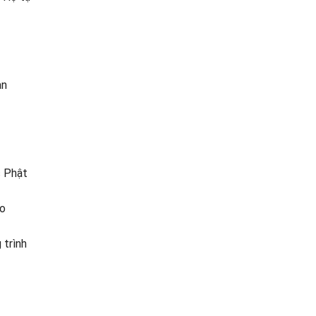
an
c Phật
áo
 trình