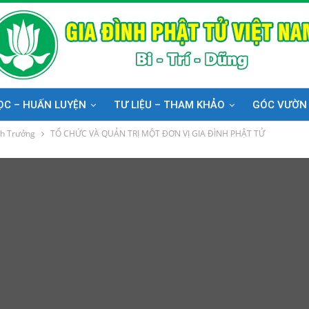
ỌC – HUẤN LUYỆN
TƯ LIỆU – THAM KHẢO
GÓC VƯỜN
nh Trưởng
TỔ CHỨC VÀ QUẢN TRỊ MỘT ĐƠN VỊ GIA ĐÌNH PHẬT TỬ