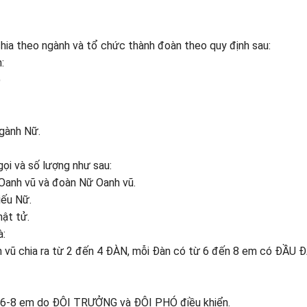
chia theo ngành và tổ chức thành đoàn theo quy định sau:
:
)
Ngành Nữ.
ọi và số lượng như sau:
Oanh vũ và đoàn Nữ Oanh vũ.
iếu Nữ.
hật tử.
à:
vũ chia ra từ 2 đến 4 ĐÀN, mỗi Đàn có từ 6 đến 8 em có ĐẦU 
từ 6-8 em do ĐỘI TRƯỞNG và ĐỘI PHÓ điều khiển.