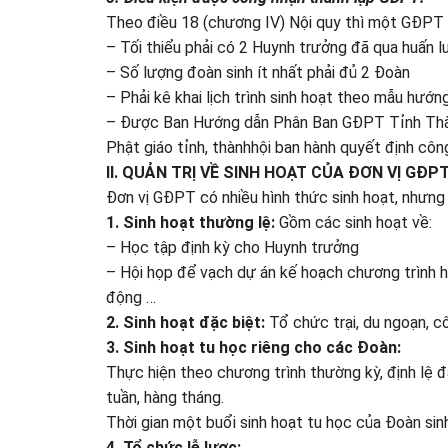
Theo điều 18 (chương IV) Nội quy thì một GĐPT 
– Tối thiểu phải có 2 Huynh trưởng đã qua huấn 
– Số lượng đoàn sinh ít nhất phải đủ 2 Đoàn
– Phải kê khai lịch trình sinh hoạt theo mẫu hướn
– Được Ban Hướng dẫn Phân Ban GĐPT Tỉnh Thành
Phật giáo tỉnh, thànhhội ban hành quyết định côn
II. QUẢN TRỊ VỀ SINH HOẠT CỦA ĐƠN VỊ GĐPT
Đơn vị GĐPT có nhiều hình thức sinh hoạt, nhưng 
1. Sinh hoạt thường lệ:
Gồm các sinh hoạt về:
– Học tập định kỳ cho Huynh trưởng
– Hội họp để vạch dự án kế hoạch chương trình h
động …
2. Sinh hoạt đặc biệt:
Tổ chức trại, du ngoạn, c
3. Sinh hoạt tu học riêng cho các Đoàn:
Thực hiện theo chương trình thường kỳ, định lệ đ
tuần, hàng tháng.
Thời gian một buổi sinh hoạt tu học của Đoàn sin
4. Tổ chức lễ lược: