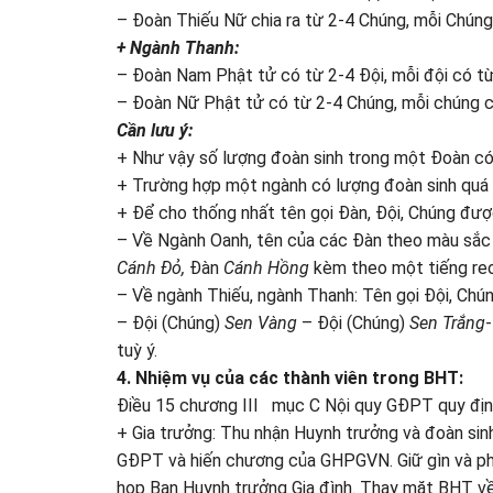
– Đoàn Thiếu Nữ chia ra từ 2-4 Chúng, mỗi Ch
+ Ngành Thanh:
– Đoàn Nam Phật tử có từ 2-4 Đội, mỗi đội có từ 
– Đoàn Nữ Phật tử có từ 2-4 Chúng, mỗi chúng c
Cần lưu ý:
+ Như vậy số lượng đoàn sinh trong một Đoàn c
+ Trường hợp một ngành có lượng đoàn sinh quá n
+ Để cho thống nhất tên gọi Đàn, Đội, Chúng đượ
– Về Ngành Oanh, tên của các Đàn theo màu sắc 
Cánh Đỏ,
Đàn
Cánh Hồng
kèm theo một tiếng reo
– Về ngành Thiếu, ngành Thanh: Tên gọi Đội, Ch
– Đội (Chúng)
Sen Vàng
– Đội (Chúng)
Sen Trắng
tuỳ ý.
4. Nhiệm vụ của các thành viên trong BHT:
Điều 15 chương III mục C Nội quy GĐPT quy định
+ Gia trưởng: Thu nhận Huynh trưởng và đoàn si
GĐPT và hiến chương của GHPGVN. Giữ gìn và phát 
họp Ban Huynh trưởng Gia đình. Thay mặt BHT về m