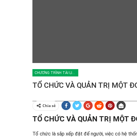
CHƯƠNG TRÌNH TÀI LIỆU HUYNH TRƯỞNG
TỔ CHỨC VÀ QUẢN TRỊ MỘT ĐƠ
Chia sẻ
TỔ CHỨC VÀ QUẢN TRỊ MỘT Đ
Tổ chức là sắp xếp đặt để người, việc có hệ thố