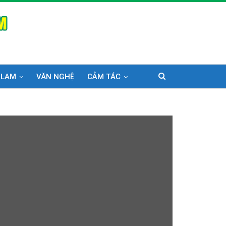
 LAM
VĂN NGHỆ
CẢM TÁC