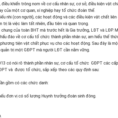
 điều khiển trông nom về cơ cấu nhân sự, cơ sở, điều kiện vật ch
ày của một cơ quan, xí nghiệp hay tổ chức đoàn thể.
u nhi (con người), các hoạt động và các điều kiện vật chất liên
rị là việc làm tất nhiên, đầu tiên và quan trọng.
ụ chung của toàn BHT mà trước hết là Gia trưởng, LĐT và LĐP. 
thấu đáo về cơ cấu tổ chức thành phần nhân sự, am hiểu thể thứ
c phương tiện vật chất phục vụ cho các hoạt động. Sau đây là mộ
c quản trị một GĐPT mà người LĐT cần nắm vững.
13 có nói rõ thành phần nhân sự, cơ cấu tổ chức GĐPT các cấ
GĐPT và được tổ chức, sắp xếp theo các quy định sau:
hần gồm có các chức danh:
nếu đơn vị có số lượng Huynh trưởng đoàn sinh đông.
n.