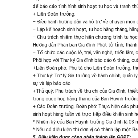
để báo cáo tình hình sinh hoạt tu học và tranh th
+ Liên Đoàn trưởng:
– Điều hành hướng dẫn và hỗ trợ về chuyên môn 
– Lập kế hoạch sinh hoạt, tu học hằng tháng, hằn
– Chịu trách nhiệm thực hiện chương trình tu họ
Hướng dẫn Phân ban Gia đình Phật tử tỉnh, thàn
– Tổ chức các cuộc lễ, trại, văn nghệ, triển lãm, 
Phối hợp với Thư ký Gia đình báo cáo 6 tháng, cu
+Liên Đoàn phó: Phụ tá cho Liên Đoàn trưởng, t
+ Thư ký: Trợ lý Gia trưởng về hành chính, quản l
sự và lập báo cáo.
+Thủ quỹ: Phụ trách về thu chi của Gia đình, thiết
trong cuộc họp hằng tháng của Ban Huynh trưởng
+ Các Đoàn trưởng, Đoàn phó: Thực hiện các phươ
sinh hoạt hàng tuần và trực tiếp điều khiển sinh 
* Nhiệm kỳ của Ban Huynh trưởng Gia đình là 03 
* Nếu có điều kiện thì đơn vị có thành lập một B
5. Điều kiện được công nhận thành lập GĐPT: