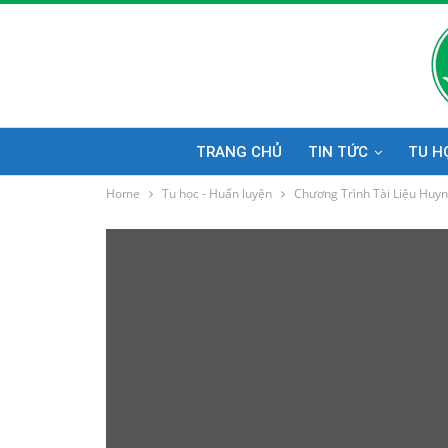
TRANG CHỦ
TIN TỨC
TU H
Home
Tu học - Huấn luyện
Chương Trình Tài Liệu Huy