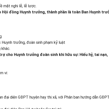
ề mặt nghi lễ, lễ lược.
tập Hội đồng Huynh trưởng, thành phần là toàn Ban Huynh trư
g
c Huynh trưởng, đoàn sinh phạm kỷ luật
g khác.
rợ cho Huynh trưởng đoàn sinh khi hữu sự: Hiếu hỷ, tai nạn
m vi:
an đại diện GĐPT huyện hay thị xã, với Phân ban hướng dẫn GĐPT