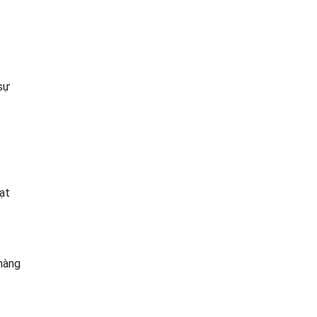
sự
ạt
 hàng