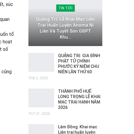
ất, xúc
TIN TỨC
Quảng Trị: Lễ Khai Mạc Liên
 quan
Trại Huấn Luyện Anoma Ni
Liên Và Tuyết Sơn GĐPT
Muốn tổ
Khu…
c hoạt
t số
QUẢNG TRỊ: GIA ĐÌNH
PHẬT TỬ CHÍNH
PHƯỚC KỶ NIỆM CHU
p cũng
NIÊN LẦN THỨ 60
Th8 3, 2026
THÀNH PHỐ HUẾ:
LONG TRỌNG LỄ KHAI
MẠC TRẠI HẠNH NĂM
2026
Th7 31, 2026
Lâm Đồng: Khai mạc
Liên trại huấn luyện