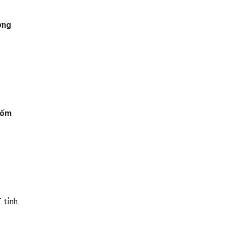
ởng
, ốm
 tỉnh.