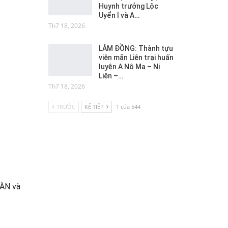
Huynh trưởng Lộc
Uyển I và A…
Th7 18, 2026
LÂM ĐỒNG: Thành tựu
viên mãn Liên trại huấn
luyện A Nô Ma – Ni
Liên –…
Th7 18, 2026
TRƯỚC
KẾ TIẾP
1 của 544
ĐÀN và