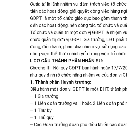
Quản trị
là lãnh nhiệm vụ, đảm trách việc tổ chức,
tiến các hoạt động, giải quyết công việc hàng ng
GĐPT là một tổ chức giáo dục bao gồm thanh thiế
đến các hoạt động, nên công tác tổ chức và quản t
Tổ chức và quản trị một đơn vị GĐPT là nhiệm v
chức quản trị đơn vị GĐPT Gia trưởng, LĐT phải 
động, điều hành, phân chia nhiệm vụ, sử dụng cá
công việc thể thức chính yếu trong việc tổ chứ
I. CƠ CẤU THÀNH PHẦN NHÂN SỰ:
Chương III Nội quy GĐPT ban hành ngày 17/7/20
như quy định rõ chức năng nhiệm vụ của đơn vị 
1. Thành phần Huynh trưởng:
Điều hành một đơn vị GĐPT là một BHT, thành p
– 1 Gia trưởng
– 1 Liên đoàn trưởng và 1 hoặc 2 Liên đoàn phó 
– 1 Thư ký
– 1 Thủ quỹ
– Các Đoàn trưởng đoàn phó điều khiển các đoà