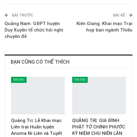
ReddIt
WhatsApp
Pinterest
BÀI TRƯỚC
E-mail
BÀI KẾ
Quảng Nam: GĐPT huyện
Kiên Giang: Khai mạc Trại
Duy Xuyên tổ chức hội nghị
họp bạn ngành Thiếu
chuyên đề
BẠN CŨNG CÓ THỂ THÍCH
TIN TỨC
TIN TỨC
Quảng Trị: Lễ Khai mạc
QUẢNG TRỊ: GIA ĐÌNH
Liên trại Huấn luyện
PHẬT TỬ CHÍNH PHƯỚC
Anoma Ni Liên và Tuyết
KỶ NIỆM CHU NIÊN LẦN