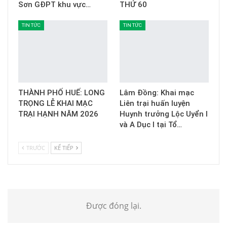
Sơn GĐPT khu vực…
THỨ 60
TIN TỨC
TIN TỨC
THÀNH PHỐ HUẾ: LONG
Lâm Đồng: Khai mạc
TRỌNG LỄ KHAI MẠC
Liên trại huấn luyện
TRẠI HẠNH NĂM 2026
Huynh trưởng Lộc Uyển I
và A Dục I tại Tổ…
TRƯỚC
KẾ TIẾP
Được đóng lại.