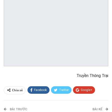
Truyền Thông Trại
Chia sẻ
Facebook
Twitter
Google+
ReddIt
WhatsApp
Pinterest
BÀI TRƯỚC
E-mail
BÀI KẾ