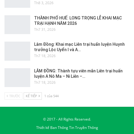
Th8 3, 2026
THÀNH PHỐ HUẾ: LONG TRỌNG LỄ KHAI MẠC
TRẠI HẠNH NĂM 2026
Th7 31, 2026
Lâm Đồng: Khai mạc Liên trại huấn luyện Huynh
trưởng Lộc Uyển I và A…
Th7 18, 2026
LÂM ĐỒNG: Thành tựu viên mãn Liên trại huấn
luyện A Nô Ma – Ni Liên –…
Th7 18, 2026
TRƯỚC
KẾ TIẾP
1 của 544
© 2017 - All Rights Reserved.
Thiết kế
Ban Thông Tin Truyền Thông