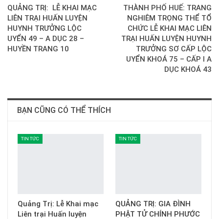
QUẢNG TRỊ: LỄ KHAI MẠC
THÀNH PHỐ HUẾ: TRANG
LIÊN TRẠI HUẤN LUYỆN
NGHIÊM TRỌNG THỂ TỔ
HUYNH TRƯỞNG LỘC
CHỨC LỄ KHAI MẠC LIÊN
UYỂN 49 – A DỤC 28 –
TRẠI HUẤN LUYỆN HUYNH
HUYỀN TRANG 10
TRƯỞNG SƠ CẤP LỘC
UYỂN KHOÁ 75 – CẤP I A
DỤC KHOÁ 43
BẠN CŨNG CÓ THỂ THÍCH
TIN TỨC
TIN TỨC
Quảng Trị: Lễ Khai mạc
QUẢNG TRỊ: GIA ĐÌNH
Liên trại Huấn luyện
PHẬT TỬ CHÍNH PHƯỚC