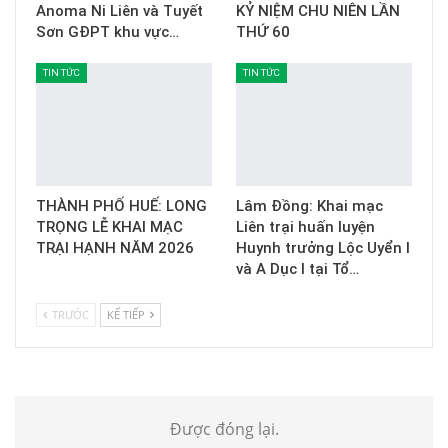
Anoma Ni Liên và Tuyết
KỶ NIỆM CHU NIÊN LẦN
Sơn GĐPT khu vực…
THỨ 60
TIN TỨC
TIN TỨC
THÀNH PHỐ HUẾ: LONG
Lâm Đồng: Khai mạc
TRỌNG LỄ KHAI MẠC
Liên trại huấn luyện
TRẠI HẠNH NĂM 2026
Huynh trưởng Lộc Uyển I
và A Dục I tại Tổ…
TRƯỚC
KẾ TIẾP
Được đóng lại.