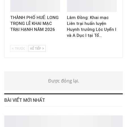
THÀNH PHỐ HUẾ: LONG
Lâm Đồng: Khai mạc
TRỌNG LỄ KHAI MẠC
Liên trại huấn luyện
TRẠI HẠNH NĂM 2026
Huynh trưởng Lộc Uyển I
và A Dục I tại Tổ…
TRƯỚC
KẾ TIẾP
Được đóng lại.
BÀI VIỂT MỚI NHẤT