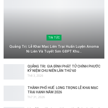
TIN TỨC
Quảng Trị: Lễ Khai Mạc Liên Trại Huấn Luyện Anoma
Ni Liên Và Tuyết Sơn GĐPT Khu…
QUẢNG TRỊ: GIA ĐÌNH PHẬT TỬ CHÍNH PHƯỚC
KỶ NIỆM CHU NIÊN LẦN THỨ 60
Th8 3, 2026
THÀNH PHỐ HUẾ: LONG TRỌNG LỄ KHAI MẠC
TRẠI HẠNH NĂM 2026
Th7 31, 2026