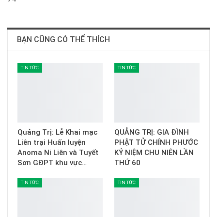
BẠN CŨNG CÓ THỂ THÍCH
TIN TỨC
TIN TỨC
Quảng Trị: Lễ Khai mạc
QUẢNG TRỊ: GIA ĐÌNH
Liên trại Huấn luyện
PHẬT TỬ CHÍNH PHƯỚC
Anoma Ni Liên và Tuyết
KỶ NIỆM CHU NIÊN LẦN
Sơn GĐPT khu vực…
THỨ 60
TIN TỨC
TIN TỨC