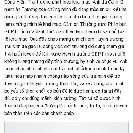
Công Hiền, Trại trưởng phát biểu khai mạc. Anh đã đảnh lễ
niệm ân Thượng tọa chứng minh dù đang mùa an cư kiết hạ
nhưng vì thương đàn con áo Lam đã dành thời gian quang
lâm chứng minh lễ khai mạc. Cảm ơn Thường trực Phân ban
GĐPT Tỉnh đã dành thời gian thân lâm tham dự và chủ tọa
lễ khai mạc. Qua đây chào mừng anh chị em Huynh trưởng
trại sinh đã gác lại công việc đời thường để cùng tham gia
trại huấn luyện để làm nghề Huynh trưởng GĐPT một nghề
không lương nhưng đầy tình thương, hy sinh và phục vụ. Anh
cũng nhắc nhở anh chị em trại sinh phải khép mình trong kỷ
luật, hòa nhập nhanh chóng nếp sống của trại sinh để trở
thành người Huynh trưởng thực thụ, và xây dựng cho mình
ba yếu tố then chốt cơ bản đó là đức hạnh, có tài trí đầy
đủ, có ý chí dũng mãnh, kiên cường. Tất cả sẽ được hình
thành bằng hai con đường là phải tự học, tự tu, tự rèn luyện
bản thân trên căn bản chánh pháp.