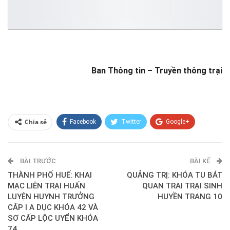
Ban Thông tin – Truyền thông trại
Chia sẻ
Facebook
Twitter
Google+
ReddIt
WhatsApp
Pinterest
BÀI TRƯỚC
E-mail
BÀI KẾ
THÀNH PHỐ HUẾ: KHAI
QUẢNG TRỊ: KHÓA TU BÁT
MẠC LIÊN TRẠI HUẤN
QUAN TRAI TRẠI SINH
LUYỆN HUYNH TRƯỞNG
HUYỀN TRANG 10
CẤP I A DỤC KHÓA 42 VÀ
SƠ CẤP LỘC UYỂN KHÓA
74