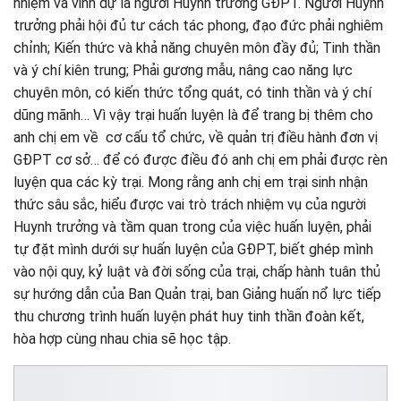
nhiệm và vinh dự là người Huynh trưởng GĐPT. Người Huynh
trưởng phải hội đủ tư cách tác phong, đạo đức phải nghiêm
chỉnh; Kiến thức và khả năng chuyên môn đầy đủ; Tinh thần
và ý chí kiên trung; Phải gương mẫu, nâng cao năng lực
chuyên môn, có kiến thức tổng quát, có tinh thần và ý chí
dũng mãnh… Vì vậy trại huấn luyện là để trang bị thêm cho
anh chị em về cơ cấu tổ chức, về quản trị điều hành đơn vị
GĐPT cơ sở… để có được điều đó anh chị em phải được rèn
luyện qua các kỳ trại. Mong rằng anh chị em trại sinh nhận
thức sâu sắc, hiểu được vai trò trách nhiệm vụ của người
Huynh trưởng và tầm quan trong của việc huấn luyện, phải
tự đặt mình dưới sự huấn luyện của GĐPT, biết ghép mình
vào nội quy, kỷ luật và đời sống của trại, chấp hành tuân thủ
sự hướng dẫn của Ban Quản trại, ban Giảng huấn nổ lực tiếp
thu chương trình huấn luyện phát huy tinh thần đoàn kết,
hòa hợp cùng nhau chia sẽ học tập.