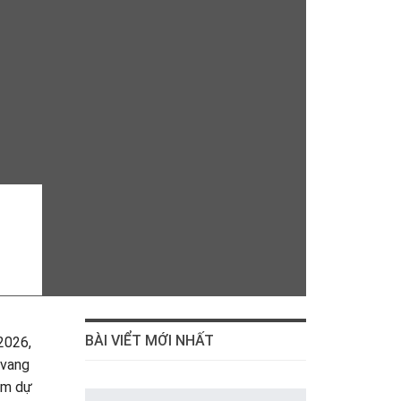
BÀI VIỂT MỚI NHẤT
2026,
 vang
ham dự