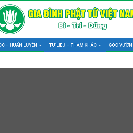
ỌC – HUẤN LUYỆN
TƯ LIỆU – THAM KHẢO
GÓC VƯỜN