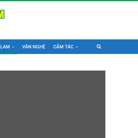
 LAM
VĂN NGHỆ
CẢM TÁC