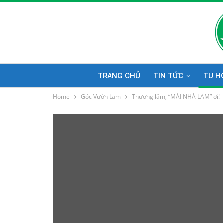
TRANG CHỦ
TIN TỨC
TU H
Home
Góc Vườn Lam
Thương lắm, “MÁI NHÀ LAM” ơi!