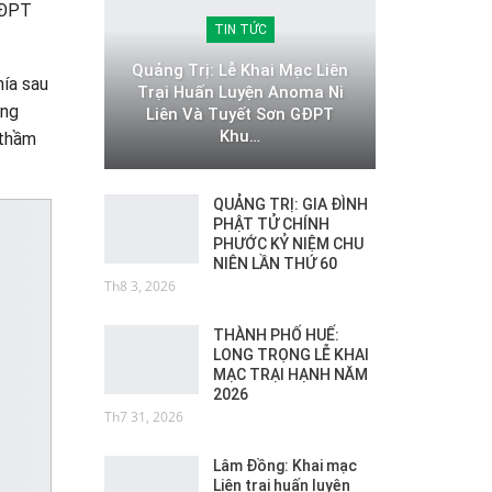
GĐPT
TIN TỨC
Quảng Trị: Lễ Khai Mạc Liên
hía sau
Trại Huấn Luyện Anoma Ni
ững
Liên Và Tuyết Sơn GĐPT
Khu…
 thầm
QUẢNG TRỊ: GIA ĐÌNH
PHẬT TỬ CHÍNH
PHƯỚC KỶ NIỆM CHU
NIÊN LẦN THỨ 60
Th8 3, 2026
THÀNH PHỐ HUẾ:
LONG TRỌNG LỄ KHAI
MẠC TRẠI HẠNH NĂM
2026
Th7 31, 2026
Lâm Đồng: Khai mạc
Liên trại huấn luyện