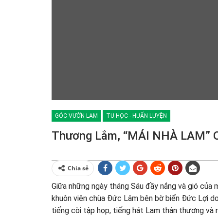
GÓC VƯỜN LAM
TU HỌC - HUẤN LUYỆN
Thương Lắm, “MÁI NHÀ LAM” Ơ
Chia sẻ
Giữa những ngày tháng Sáu đầy nắng và gió của 
khuôn viên chùa Đức Lâm bên bờ biển Đức Lợi d
tiếng còi tập họp, tiếng hát Lam thân thương và