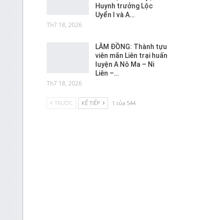
Huynh trưởng Lộc
Uyển I và A…
Th7 18, 2026
LÂM ĐỒNG: Thành tựu
viên mãn Liên trại huấn
luyện A Nô Ma – Ni
Liên –…
Th7 18, 2026
TRƯỚC
KẾ TIẾP
1 của 544