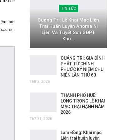
t tử các
TIN TỨC
Quảng Trị: Lễ Khai Mạc Liên
iệm thời
Trại Huấn Luyện Anoma Ni
g các em
Liên Và Tuyết Sơn GĐPT
Khu…
QUẢNG TRỊ: GIA ĐÌNH
PHẬT TỬ CHÍNH
PHƯỚC KỶ NIỆM CHU
NIÊN LẦN THỨ 60
Th8 3, 2026
THÀNH PHỐ HUẾ:
LONG TRỌNG LỄ KHAI
MẠC TRẠI HẠNH NĂM
2026
Th7 31, 2026
Lâm Đồng: Khai mạc
Liên trại huấn luyện