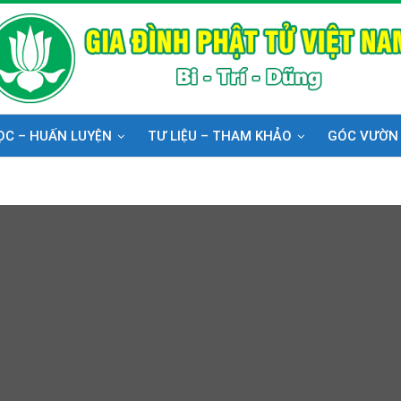
ỌC – HUẤN LUYỆN
TƯ LIỆU – THAM KHẢO
GÓC VƯỜN
i