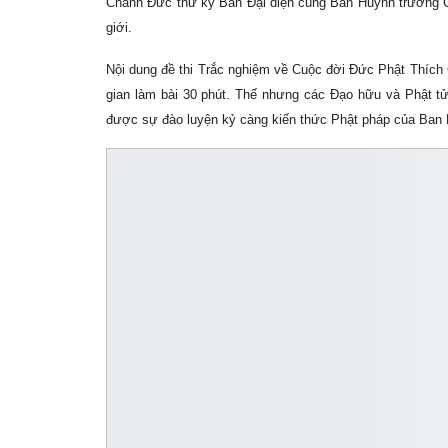
Chánh Đức thư ký Ban Đại diện cùng Ban Huynh trưởng Gi
giới.
Nội dung đề thi Trắc nghiệm về Cuộc đời Đức Phật Thích 
gian làm bài 30 phút. Thế nhưng các Đạo hữu và Phật t
được sự đào luyện kỷ càng kiến thức Phật pháp của Ban 