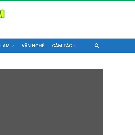
 LAM
VĂN NGHỆ
CẢM TÁC