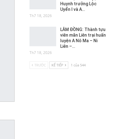
Huynh trưởng Lộc
Uyển I và A…
Th7 18, 2026
LÂM ĐỒNG: Thành tựu
viên mãn Liên trại huấn
luyện A Nô Ma – Ni
Liên –…
Th7 18, 2026
TRƯỚC
KẾ TIẾP
1 của 544