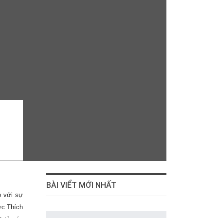
BÀI VIỂT MỚI NHẤT
p với sự
ức Thích