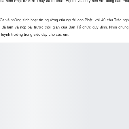
a đình Phật tử Sơn Thủy đã tổ chức Hội thi Giáo Lý đến với đồng bào Phậ
Ca và những sinh hoạt tín ngưỡng của người con Phật, với 40 câu Trắc ngh
ử đã làm và nộp bài trước thời gian của Ban Tổ chức quy định. Nhìn chun
Huynh trưởng trong việc dạy cho các em.