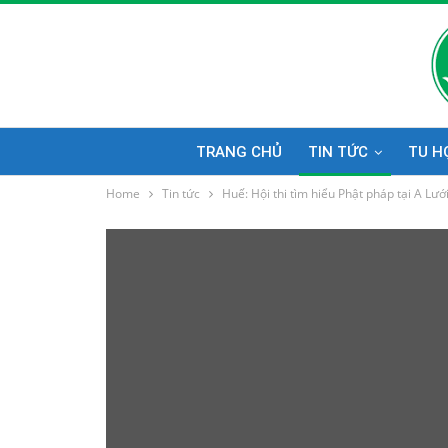
TRANG CHỦ
TIN TỨC
TU H
Home
Tin tức
Huế: Hội thi tìm hiểu Phật pháp tại A Lướ