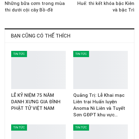
Những bữa cơm trong mùa
Huế: thi kết khóa bậc Kiên
thi dưới cội cây Bồ-đề
và bậc Trì
BẠN CŨNG CÓ THỂ THÍCH
TIN TỨC
TIN TỨC
LỄ KỶ NIỆM 75 NĂM
Quảng Trị: Lễ Khai mạc
DANH XƯNG GIA ĐÌNH
Liên trại Huấn luyện
PHẬT TỬ VIỆT NAM
Anoma Ni Liên và Tuyết
Sơn GĐPT khu vực…
TIN TỨC
TIN TỨC