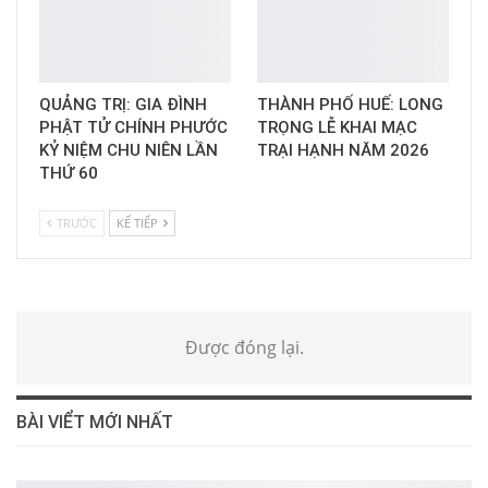
QUẢNG TRỊ: GIA ĐÌNH
THÀNH PHỐ HUẾ: LONG
PHẬT TỬ CHÍNH PHƯỚC
TRỌNG LỄ KHAI MẠC
KỶ NIỆM CHU NIÊN LẦN
TRẠI HẠNH NĂM 2026
THỨ 60
TRƯỚC
KẾ TIẾP
Được đóng lại.
BÀI VIỂT MỚI NHẤT