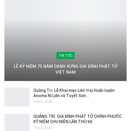
TIN TỨC
LỄ KỶ NIỆM 75 NĂM DANH XƯNG GIA ĐÌNH PHẬT TỬ
VIỆT NAM
Quảng Trị: Lễ Khai mạc Liên trại Huấn luyện
Anoma Ni Liên và Tuyết Sơn…
Th8 4, 2026
QUẢNG TRỊ: GIA ĐÌNH PHẬT TỬ CHÍNH PHƯỚC
KỶ NIỆM CHU NIÊN LẦN THỨ 60
Th8 3, 2026