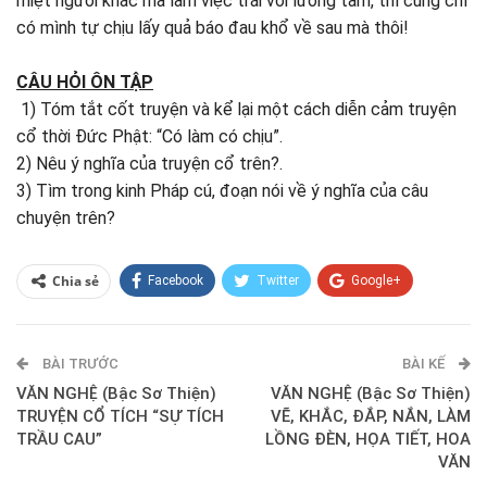
miệt người khác mà làm việc trái với lương tâm, thì cũng chỉ
có mình tự chịu lấy quả báo đau khổ về sau mà thôi!
CÂU HỎI ÔN TẬP
1) Tóm tắt cốt truyện và kể lại một cách diễn cảm truyện
cổ thời Đức Phật: “Có làm có chịu”.
2) Nêu ý nghĩa của truyện cổ trên?.
3) Tìm trong kinh Pháp cú, đoạn nói về ý nghĩa của câu
chuyện trên?
Chia sẻ
Facebook
Twitter
Google+
ReddIt
WhatsApp
Pinterest
BÀI TRƯỚC
E-mail
BÀI KẾ
VĂN NGHỆ (Bậc Sơ Thiện)
VĂN NGHỆ (Bậc Sơ Thiện)
TRUYỆN CỔ TÍCH “SỰ TÍCH
VẼ, KHẮC, ĐẮP, NẮN, LÀM
TRẦU CAU”
LỒNG ĐÈN, HỌA TIẾT, HOA
VĂN