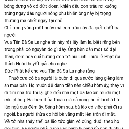
bỗng dưng vô cớ đứt đoạn, khiến đầu con trâu rơi xuống,
trúng ngay đầu người nông phu khiến ông này bị trọng
thương mà chết ngay tại chỗ.
Chỉ trong vòng một ngày mà con trâu này đã giết chết ba
người.
Vua Tần Bà Sa La nghe tin này rất lấy làm lạ, biết rằng bên
trong phải có nguyên do gì đây. Ông bèn dẫn một số đại
thần, đem hoa quả hương đèn tới núi Linh Thứu lễ Phật rồi
thỉnh Ngài thuyết giải cho nghe.
Đức Phật kể cho vua Tần Bà Sa La nghe rằng:
– Thuở xưa có ba người lái buôn đi qua nước láng giềng làm
ăn mua bán. Họ muốn để dành tiền nên chiều hôm ấy, thay vì
đi tìm nhà trọ thì lại ghé đến nhà một bà lão xin mướn một
căn phòng. Hai bên thỏa thuận giá cả xong, họ ở lại nhà bà
lão ngủ qua đêm ấy. Sáng hôm sau, bà lão có việc phải đi ra
ngoài, ba người thừa cơ hội bà vắng mặt lẻn trốn đi mất.
Về tới nhà thấy thế, bà lão tức giận vô cùng, đuổi theo họ
đòi tiền. Ba người phải gánh vác hành lý nặng nề nên đi chưa