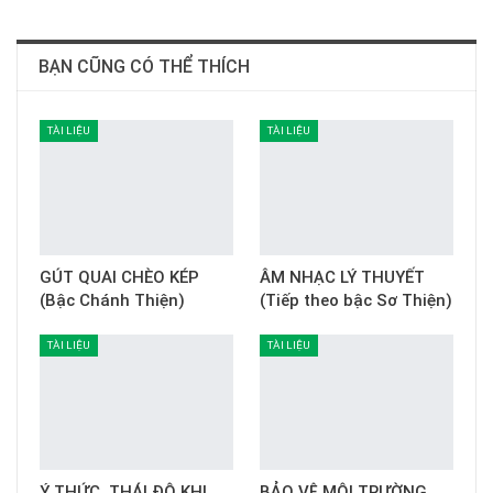
BẠN CŨNG CÓ THỂ THÍCH
TÀI LIỆU
TÀI LIỆU
GÚT QUAI CHÈO KÉP
ÂM NHẠC LÝ THUYẾT
(Bậc Chánh Thiện)
(Tiếp theo bậc Sơ Thiện)
TÀI LIỆU
TÀI LIỆU
Ý THỨC, THÁI ĐỘ KHI
BẢO VỆ MÔI TRƯỜNG