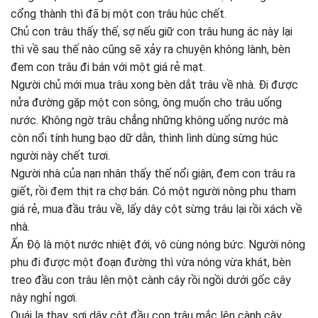
cổng thành thì đã bị một con trâu húc chết.
Chủ con trâu thấy thế, sợ nếu giữ con trâu hung ác này lại
thì về sau thế nào cũng sẽ xảy ra chuyện không lành, bèn
đem con trâu đi bán với một giá rẻ mạt.
Người chủ mới mua trâu xong bèn dắt trâu về nhà. Đi được
nửa đường gặp một con sông, ông muốn cho trâu uống
nước. Không ngờ trâu chẳng những không uống nước mà
còn nổi tính hung bạo dữ dằn, thình lình dùng sừng húc
người này chết tươi.
Người nhà của nạn nhân thấy thế nổi giận, đem con trâu ra
giết, rồi đem thịt ra chợ bán. Có một người nông phu tham
giá rẻ, mua đầu trâu về, lấy dây cột sừng trâu lại rồi xách về
nhà.
Ấn Độ là một nước nhiệt đới, vô cùng nóng bức. Người nông
phu đi được một đoạn đường thì vừa nóng vừa khát, bèn
treo đầu con trâu lên một cành cây rồi ngồi dưới gốc cây
này nghỉ ngơi.
Quái lạ thay, sợi dây cột đầu con trâu mắc lên cành cây