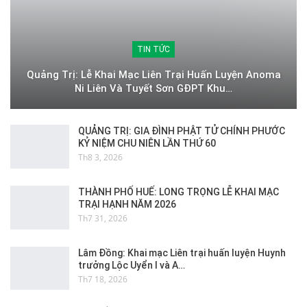
TIN TỨC
Quảng Trị: Lễ Khai Mạc Liên Trại Huấn Luyện Anoma
Ni Liên Và Tuyết Sơn GĐPT Khu…
QUẢNG TRỊ: GIA ĐÌNH PHẬT TỬ CHÍNH PHƯỚC
KỶ NIỆM CHU NIÊN LẦN THỨ 60
Th8 3, 2026
THÀNH PHỐ HUẾ: LONG TRỌNG LỄ KHAI MẠC
TRẠI HẠNH NĂM 2026
Th7 31, 2026
Lâm Đồng: Khai mạc Liên trại huấn luyện Huynh
trưởng Lộc Uyển I và A…
Th7 18, 2026