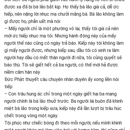
được xa đã bị bà lão bắt kịp. Họ thấy bà lão già cả, dễ ức
hiếp, nên nặng lời nhục mạ chưởi mắng bà. Bà lão không làm
gì được họ, phẫn uất mà nói:
– Mấy người chỉ là một phường vô lại, thấy tôi già cả nên
mới ức hiếp nhục mạ tôi. Nhưng hành động này của mấy
người thế nào cũng có ngày trả báo. Kiếp này tôi không làm
gì mấy người được, nhưng kiếp sau, dầu tôi có sinh ra làm
người hay dầu có mất thân người đi nữa, tôi cũng quyết sẽ
báo thù. Tôi sẽ giết hết cả ba người, có thế mới hả được
niềm căm hận này.
Đức Phật thuyết câu chuyện nhân duyên ấy xong liền nói
tiếp:
– Con trâu hung ác chỉ trong một ngày giết hại ba mạng
người chính là bà lão thuở trước. Ba người lái buôn đã khinh
miệt bà lão trong kiếp xưa, kiếp này đã lần lượt bị trâu húc
chết trong vòng một ngày.
Tội phúc như chiếc bóng đi theo mỗi người, nếu mình khinh