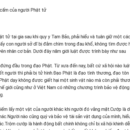
 cấm của người Phật tử
 tử tại gia sau khi quy y Tam Bảo, phải hiểu và tuân giữ một cá
hấy con người sở dĩ bị đắm chìm trong đau khổ, không tìm được 
ên nhân cơ bản. Dưới đây năm giới luật được trình bày như sau
ới đứng đầu trong đạo Phật. Từ xưa đến nay, bất cứ xã hội nào lu
t người thì phải bị tử hình.Đạo Phật là đạo tình thương, đạo tôn
c Phật dạy không được giết hại một sinh vật nào mà còn phải thư
thế giới cũng như ở Việt Nam có những chương trình bảo vệ động
g.
chiếm lấy một vật của người khác khi người đó vắng mặt.Cướp là 
c.Người nào cũng quý và bảo vệ tài sản vật dụng của mình, hiể
hác.Trộm cướp là hành động bất chính không chỉ bị xã hội khinh d