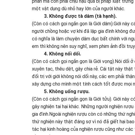
phán mà còn phải chịu hậu quả bị pháp luật trừng
một vật dụng dù nhỏ hay lớn của người khác.
3. Không được tà dâm (tà hạnh).
(Còn có cách gọi ngắn gọn là Giới dâm).Giới này 
người chồng hoặc vợ khi đã lập gia đình không đ
có nghĩa là làm chuyện dâm dục bất chính với ngư
em thì không nên suy nghĩ, xem phim ảnh đồi trụ
4. Không nối dối.
(Còn có cách gọi ngắn gọn là Giới vọng).Nói dối ở 
xuyên tạc, thêu dệt, gây chia rẻ. Cái tật này thật
đối trị với giới không nói dối này, các em phải thận
xây dựng cho mình một tính cách tốt được mọi 
5. Không uống rượu.
(Còn có cách gọi ngắn gọn là Giới tửu). Giới nà
gây nghiện tai hại khác. Những người nghiện rượu c
gia đình.Ngoài nghiện rượu còn có những thứ nghi
thứ nghiện này thật đáng sợ vì nó đã giết hại bao
tác hại kinh hoàng của nghiện rượu cũng như các