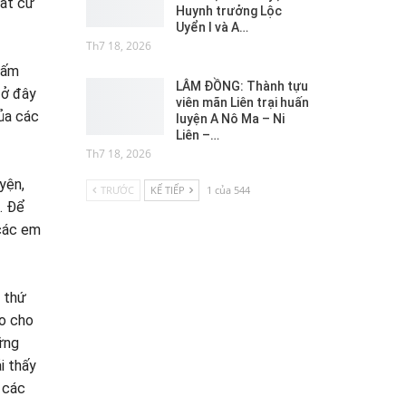
bất cứ
Huynh trưởng Lộc
Uyển I và A…
Th7 18, 2026
 cấm
LÂM ĐỒNG: Thành tựu
 ở đây
viên mãn Liên trại huấn
của các
luyện A Nô Ma – Ni
Liên –…
Th7 18, 2026
yện,
TRƯỚC
KẾ TIẾP
1 của 544
. Để
 các em
c thứ
áo cho
ững
i thấy
 các