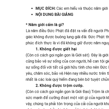
MỤC ĐÍCH:
Các em hiểu và thuộc năm giới
NỘI DUNG BÀI GIẢNG
* Năm giới cấm là gì?
Là năm điều Đức Phật đã đặt ra vấn đề người Phật
giác không được buông lung giãi đãi. Đức Phật t
phúc đích thực là vì đã không giữ được năm nguy
1. Không được giết hại
(Còn có cách gọi ngắn gọn là Giới sát). Đây là gi
cũng bảo vệ sự sống của con người, hễ can tội giế
sự sống đối với tất cả giới hữu tình cho nên Đứ
yêu, chăm sóc, bảo vệ.Hiện nay nhiều nước trên 
nhất là các loài quý hiếm đang bên bờ tuyệt chủn
2. Không được trộm cướp.
(Còn có cách gọi ngắn gọn là Giới Đạo).Trộm là 
sức mạnh để cưỡng đoạt một vật gì của người khá
vậy, chúng ta phải tôn trọng của cải của người k