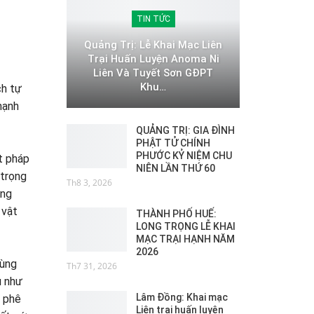
TIN TỨC
Quảng Trị: Lễ Khai Mạc Liên
Trại Huấn Luyện Anoma Ni
Liên Và Tuyết Sơn GĐPT
Khu…
ch tự
hạnh
QUẢNG TRỊ: GIA ĐÌNH
PHẬT TỬ CHÍNH
PHƯỚC KỶ NIỆM CHU
ật pháp
NIÊN LẦN THỨ 60
 trọng
Th8 3, 2026
ơng
 vật
THÀNH PHỐ HUẾ:
LONG TRỌNG LỄ KHAI
MẠC TRẠI HẠNH NĂM
2026
dùng
Th7 31, 2026
u như
Lâm Đồng: Khai mạc
ễ phê
Liên trại huấn luyện