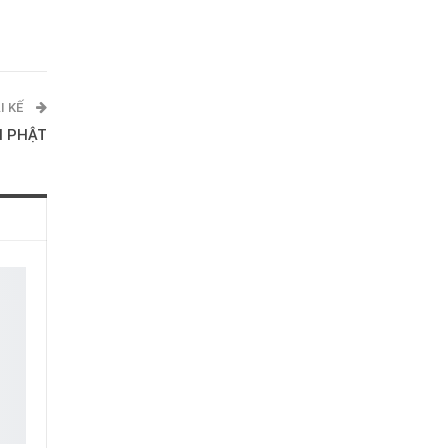
I KẾ
N PHẬT