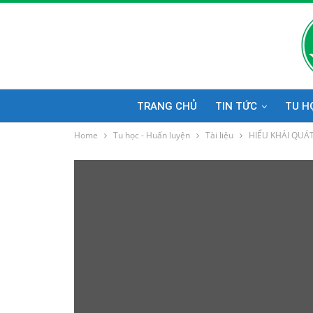
TRANG CHỦ
TIN TỨC
TU H
Home
Tu học - Huấn luyện
Tài liệu
HIỂU KHÁI QUÁ