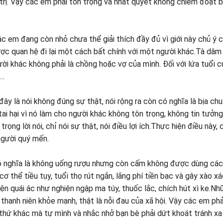
 trị. Vậy các em phải tôn trọng và nhất quyết không chiếm đoạt 
các em đang còn nhỏ chưa thể giải thích đầy đủ vì giới này chủ ý
ược quan hệ đi lại một cách bất chính với một người khác.Tà dâm
ời khác không phải là chồng hoặc vợ của mình. Đối với lứa tuổi 
y…
đây là nói không đúng sự thật, nói rộng ra còn có nghĩa là bịa chu
 tai hại vì nó làm cho người khác không tôn trọng, không tin tưởng
 trọng lời nói, chỉ nói sự thật, nói điều lợi ích.Thực hiện điều này,
người quý mến.
y có nghĩa là không uống rượu nhưng còn cấm không được dùng cá
ơ thể tiều tụy, tuổi thọ rút ngắn, lãng phí tiền bạc và gây xào x
ện quái ác như nghiện ngập ma túy, thuốc lắc, chích hút xì ke.Nh
 thanh niên khỏe mạnh, thật là nỗi đau của xã hội. Vậy các em phả
 thứ khác mà tự mình và nhắc nhở bạn bè phải dứt khoát tránh xa