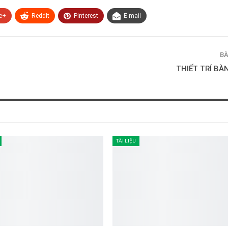
e+
ReddIt
Pinterest
E-mail
BÀ
THIẾT TRÍ BÀ
TÀI LIỆU