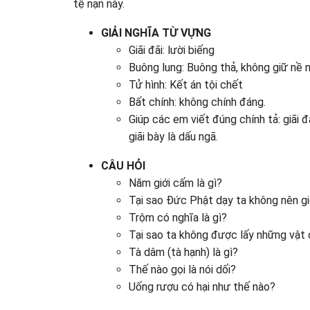
tệ nạn này.
GIẢI NGHĨA TỪ VỰNG
Giãi đãi: lười biếng
Buông lung: Buông thả, không giữ nề 
Tử hình: Kết án tội chết
Bất chính: không chính đáng.
Giúp các em viết đúng chính tả: giãi đả
giãi bày là dấu ngã.
CÂU HỎI
Năm giới cấm là gì?
Tại sao Đức Phật dạy ta không nên gi
Trộm có nghĩa là gì?
Tại sao ta không được lấy những vật
Tà dâm (tà hạnh) là gì?
Thế nào gọi là nói dối?
Uống rượu có hại như thế nào?