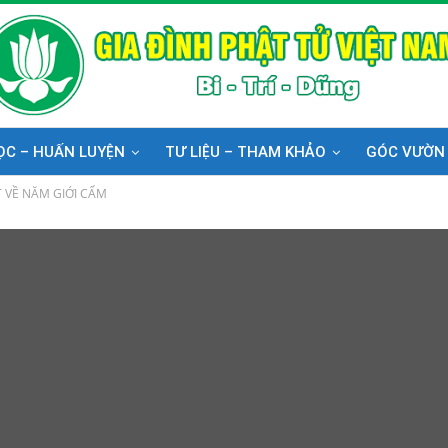
ỌC – HUẤN LUYỆN
TƯ LIỆU – THAM KHẢO
GÓC VƯỜN
T VỀ NĂM GIỚI CẤM