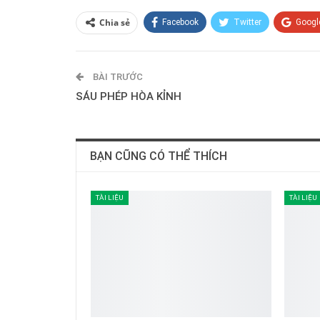
Chia sẻ
Facebook
Twitter
Googl
BÀI TRƯỚC
SÁU PHÉP HÒA KỈNH
BẠN CŨNG CÓ THỂ THÍCH
TÀI LIỆU
TÀI LIỆU