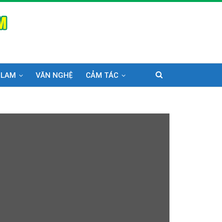
 LAM
VĂN NGHỆ
CẢM TÁC