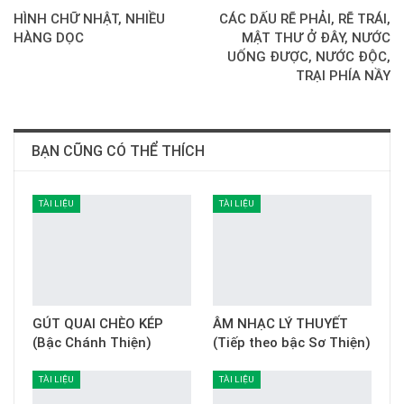
HÌNH CHỮ NHẬT, NHIỀU
CÁC DẤU RẼ PHẢI, RẼ TRÁI,
HÀNG DỌC
MẬT THƯ Ở ĐÂY, NƯỚC
UỐNG ĐƯỢC, NƯỚC ĐỘC,
TRẠI PHÍA NẦY
BẠN CŨNG CÓ THỂ THÍCH
TÀI LIỆU
TÀI LIỆU
GÚT QUAI CHÈO KÉP
ÂM NHẠC LÝ THUYẾT
(Bậc Chánh Thiện)
(Tiếp theo bậc Sơ Thiện)
TÀI LIỆU
TÀI LIỆU