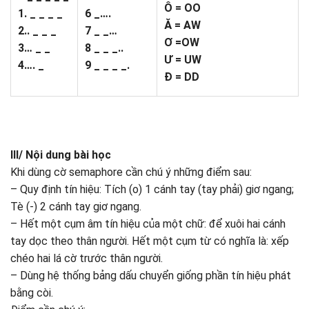
Ô = OO
1. _ _ _ _
6 _….
Ă = AW
2.. _ _ _
7 _ _…
Ơ =OW
3… _ _
8 _ _ _..
Ư = UW
4…. _
9 _ _ _ _.
Đ = DD
III/ Nội dung bài học
Khi dùng cờ semaphore cần chú ý những điểm sau:
– Quy định tín hiệu: Tích (o) 1 cánh tay (tay phải) giơ ngang;
Tè (-) 2 cánh tay giơ ngang.
– Hết một cụm âm tín hiệu của một chữ: để xuôi hai cánh
tay dọc theo thân người. Hết một cụm từ có nghĩa là: xếp
chéo hai lá cờ trước thân người.
– Dùng hệ thống bảng dấu chuyển giống phần tín hiệu phát
bằng còi.