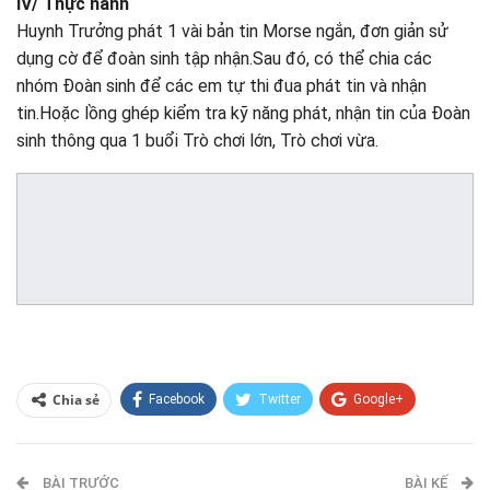
IV/ Thực hành
Huynh Trưởng phát 1 vài bản tin Morse ngắn, đơn giản sử
dụng cờ để đoàn sinh tập nhận.Sau đó, có thể chia các
nhóm Đoàn sinh để các em tự thi đua phát tin và nhận
tin.Hoặc lồng ghép kiểm tra kỹ năng phát, nhận tin của Đoàn
sinh thông qua 1 buổi Trò chơi lớn, Trò chơi vừa.
Chia sẻ
Facebook
Twitter
Google+
ReddIt
WhatsApp
Pinterest
BÀI TRƯỚC
E-mail
BÀI KẾ