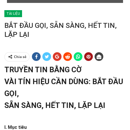
TÀI LIỆU
BẮT ĐẦU GỌI, SẴN SÀNG, HẾT TIN,
LẶP LẠI
Chia sẻ
TRUYỀN TIN BẰNG CỜ
VÀI TÍN HIỆU CẦN DÙNG: BẮT ĐẦU
GỌI,
SẴN SÀNG, HẾT TIN, LẶP LẠI
I. Mục tiêu