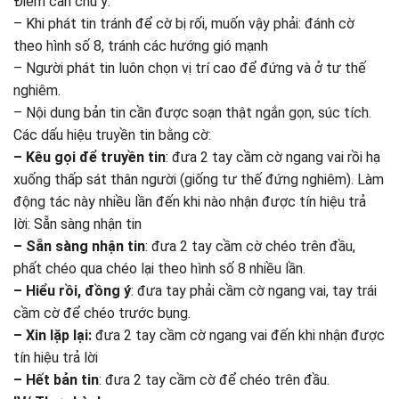
Điểm cần chú ý:
– Khi phát tin tránh để cờ bị rối, muốn vậy phải: đánh cờ
theo hình số 8, tránh các hướng gió mạnh
– Người phát tin luôn chọn vị trí cao để đứng và ở tư thế
nghiêm.
– Nội dung bản tin cần được soạn thật ngắn gọn, súc tích.
Các dấu hiệu truyền tin bằng cờ:
– Kêu gọi để truyền tin
: đưa 2 tay cầm cờ ngang vai rồi hạ
xuống thấp sát thân người (giống tư thế đứng nghiêm). Làm
động tác này nhiều lần đến khi nào nhận được tín hiệu trả
lời: Sẵn sàng nhận tin
– Sẵn sàng nhận tin
: đưa 2 tay cầm cờ chéo trên đầu,
phất chéo qua chéo lại theo hình số 8 nhiều lần.
– Hiểu rồi, đồng ý
: đưa tay phải cầm cờ ngang vai, tay trái
cầm cờ để chéo trước bụng.
– Xin lặp lại:
đưa 2 tay cầm cờ ngang vai đến khi nhận được
tín hiệu trả lời
– Hết bản tin
: đưa 2 tay cầm cờ để chéo trên đầu.