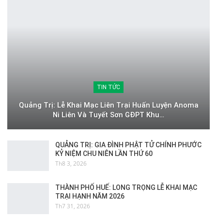
TIN TỨC
Quảng Trị: Lễ Khai Mạc Liên Trại Huấn Luyện Anoma
Ni Liên Và Tuyết Sơn GĐPT Khu…
QUẢNG TRỊ: GIA ĐÌNH PHẬT TỬ CHÍNH PHƯỚC
KỶ NIỆM CHU NIÊN LẦN THỨ 60
Th8 3, 2026
THÀNH PHỐ HUẾ: LONG TRỌNG LỄ KHAI MẠC
TRẠI HẠNH NĂM 2026
Th7 31, 2026