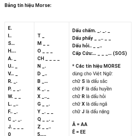
Bảng tín hiệu Morse:
E.
Dấu chấm. _. _. _
I..
T _
Dấu phẩy _ _.. _ _
S…
M _ _
Dấu hỏi.. _ _..
H….
O _ _ _
Cấp Cứu:… _ _ _… (SOS)
A. _
CH _ _ _ _
U.. _
N _.
* Các tín hiệu MORSE
V… _
D _..
dùng cho Việt Ngữ:
R. _.
B _…
chữ
S
là dấu sắc
P. _ _.
K _. _
chữ
F
là dấu huyền
W. _ _
X _.._
chữ
R
là dấu hỏi
L. _..
G _ _.
chữ
X
là dấu ngã
F.. _.
Y _. _ _
chữ
J
là dấu nặng
C _. _.
Q _ _. _
Â = AA
J. _ _ _
Z _ _..
Ê = EE
0 _ _ _ _ _
5…..