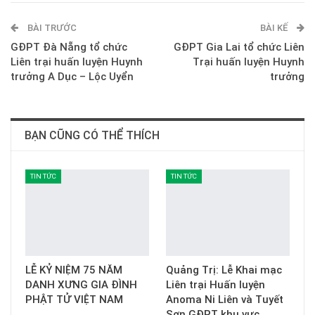
ReddIt
WhatsApp
Pinterest
BÀI TRƯỚC
E-mail
BÀI KẾ
GĐPT Đà Nẵng tổ chức
GĐPT Gia Lai tổ chức Liên
Liên trại huấn luyện Huynh
Trại huấn luyện Huynh
trưởng A Dục – Lộc Uyển
trưởng
BẠN CŨNG CÓ THỂ THÍCH
TIN TỨC
TIN TỨC
LỄ KỶ NIỆM 75 NĂM
Quảng Trị: Lễ Khai mạc
DANH XƯNG GIA ĐÌNH
Liên trại Huấn luyện
PHẬT TỬ VIỆT NAM
Anoma Ni Liên và Tuyết
Sơn GĐPT khu vực…