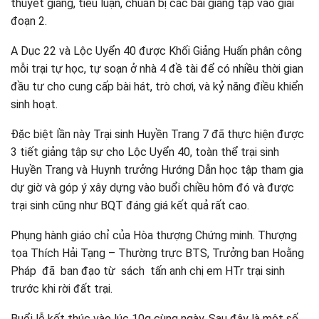
thuyết giảng, tiểu luận, chuẩn bị các bài giảng tập vào giai
đoạn 2.
A Dục 22 và Lộc Uyển 40 được Khối Giảng Huấn phân công
mỗi trại tự học, tự soạn ở nhà 4 đề tài để có nhiều thời gian
đầu tư cho cung cấp bài hát, trò chơi, và kỷ năng điều khiển
sinh hoạt.
Đặc biệt lần này Trại sinh Huyền Trang 7 đã thực hiện được
3 tiết giảng tập sự cho Lộc Uyển 40, toàn thể trại sinh
Huyền Trang và Huynh trưởng Hướng Dẫn học tập tham gia
dự giờ và góp ý xây dựng vào buổi chiều hôm đó và được
trại sinh cũng như BQT đáng giá kết quả rất cao.
Phụng hành giáo chỉ của Hòa thượng Chứng minh. Thượng
tọa Thích Hải Tạng – Thường trực BTS, Trưởng ban Hoằng
Pháp đã ban đạo từ sách tấn anh chị em HTr trại sinh
trước khi rời đất trại.
Buổi lễ kết thúc vào lúc 10g cùng ngày. Sau đây là một số