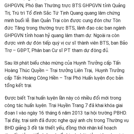
GHPGVN, Phó Ban Thường trực BTS GHPGVN tỉnh Quảng
Trị; Trú trì Tổ đình Sắc Tứ Tịnh Quang quang lâm chứng
minh buổi lễ. Ban Quản Trại còn được cung đón chư Tôn
đức Tăng trong thường trực BTS, lãnh đạo các ban ngành
GHPGVN tỉnh hoan hỷ quang lâm tham dự. Ngoài ra còn
được vinh dự đón tiếp quý vị cư sĩ thành viên BTS, ban Bảo
Trợ – GĐPT, Phân ban Cư sĩ PT tham dự đông đủ.
Sau lời phát biểu chào mừng của Huynh Trưởng cấp Tấn
Hoàng Thúc Quyền – Trại trưởng Liên Trại, Huynh Trưởng
cấp Tấn Hoàng Công Hiền – Trại Phó Huấn luyện đọc bản
tổng kết trại.
Được biết Trại huấn luyện lần này có nhiều đổi mới trong
công tác huấn luyên. Trại Huyền Trang 7 đã khai khóa giai
đoạn I vào ngày 16 tháng 6 năm 2013 tại hội trường PBHD.
Tại đây, trại sinh đã được nghe quý anh chị trong Thường vụ
BHD giảng 3 đề tài thiết yếu, đồng thời nhận kế hoạch