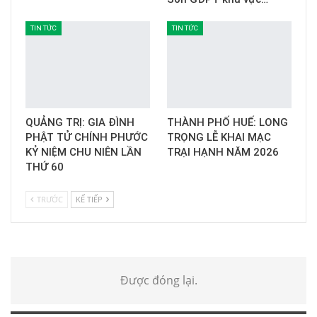
TIN TỨC
TIN TỨC
QUẢNG TRỊ: GIA ĐÌNH
THÀNH PHỐ HUẾ: LONG
PHẬT TỬ CHÍNH PHƯỚC
TRỌNG LỄ KHAI MẠC
KỶ NIỆM CHU NIÊN LẦN
TRẠI HẠNH NĂM 2026
THỨ 60
TRƯỚC
KẾ TIẾP
Được đóng lại.