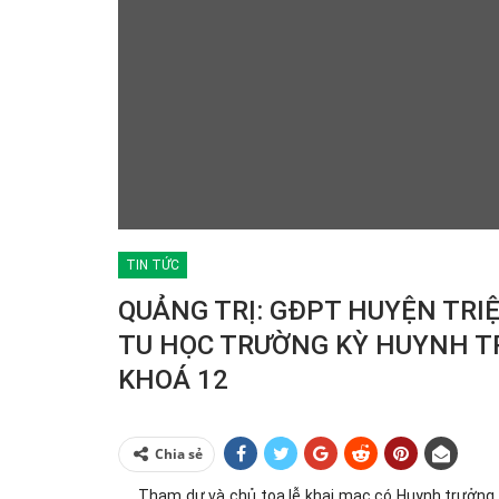
TIN TỨC
QUẢNG TRỊ: GĐPT HUYỆN TRI
TU HỌC TRƯỜNG KỲ HUYNH TR
KHOÁ 12
Chia sẻ
Tham dự và chủ tọa lễ khai mạc có Huynh trưởng 