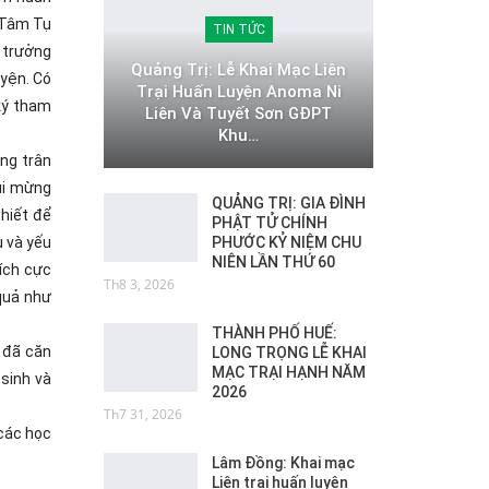
 Tâm Tụ
TIN TỨC
 trưởng
Quảng Trị: Lễ Khai Mạc Liên
yện. Có
Trại Huấn Luyện Anoma Ni
 ký tham
Liên Và Tuyết Sơn GĐPT
Khu…
ng trân
ui mừng
QUẢNG TRỊ: GIA ĐÌNH
thiết để
PHẬT TỬ CHÍNH
PHƯỚC KỶ NIỆM CHU
u và yếu
NIÊN LẦN THỨ 60
ích cực
Th8 3, 2026
quả như
THÀNH PHỐ HUẾ:
 đã căn
LONG TRỌNG LỄ KHAI
MẠC TRẠI HẠNH NĂM
 sinh và
2026
Th7 31, 2026
các học
Lâm Đồng: Khai mạc
Liên trại huấn luyện