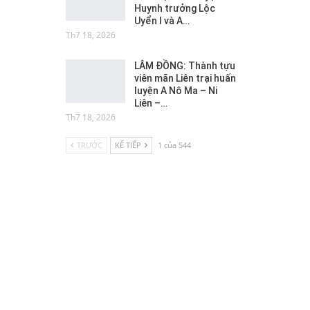
Huynh trưởng Lộc
Uyển I và A…
Th7 18, 2026
LÂM ĐỒNG: Thành tựu
viên mãn Liên trại huấn
luyện A Nô Ma – Ni
Liên –…
Th7 18, 2026
TRƯỚC
KẾ TIẾP
1 của 544