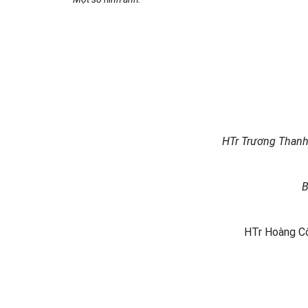
HTr Trương Thanh
B
HTr Hoàng Cô