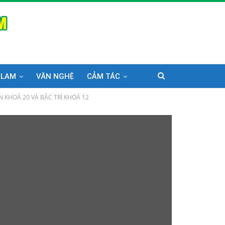
 LAM
VĂN NGHỆ
CẢM TÁC
 KHOÁ 20 VÀ BẬC TRÌ KHOÁ 12