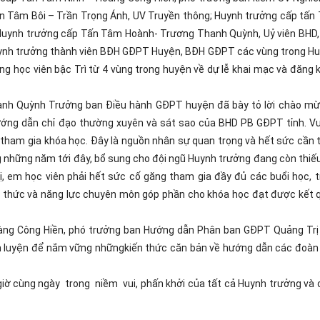
 Tâm Bôi – Trần Trọng Ánh, UV Truyền thông; Huynh trưởng cấp tấn
Huynh trưởng cấp Tấn Tâm Hoành- Trương Thanh Quỳnh, Uỷ viên BHD,
ynh trưởng thành viên BĐH GĐPT Huyện, BĐH GĐPT các vùng trong Hu
g học viên bậc Trì từ 4 vùng trong huyện về dự lễ khai mạc và đăng
anh Quỳnh Trưởng ban Điều hành GĐPT huyện đã bày tỏ lời chào mừ
ướng dẫn chỉ đạo thường xuyên và sát sao của BHD PB GĐPT tỉnh. V
à tham gia khóa học. Đây là nguồn nhân sự quan trọng và hết sức cần 
 những năm tới đây, bổ sung cho đội ngũ Huynh trưởng đang còn thiế
, em học viên phải hết sức cố găng tham gia đầy đủ các buổi học, t
n thức và năng lực chuyên môn góp phần cho khóa học đạt được kết 
àng Công Hiền, phó trưởng ban Hướng dẫn Phân ban GĐPT Quảng Trị
rèn luyện để nắm vững nhữngkiến thức căn bản về hướng dẫn các đoàn
iờ cùng ngày trong niềm vui, phấn khởi của tất cả Huynh trưởng và 