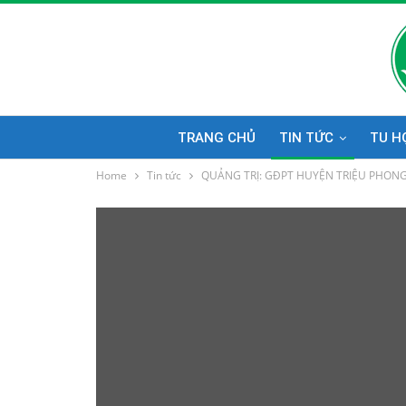
TRANG CHỦ
TIN TỨC
TU H
Home
Tin tức
QUẢNG TRỊ: GĐPT HUYỆN TRIỆU PHONG