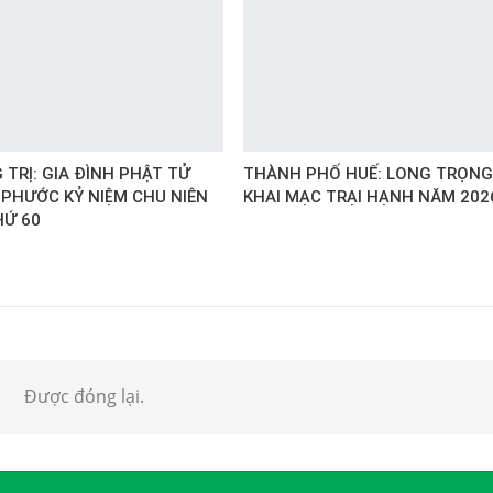
TRỊ: GIA ĐÌNH PHẬT TỬ
THÀNH PHỐ HUẾ: LONG TRỌNG
 PHƯỚC KỶ NIỆM CHU NIÊN
KHAI MẠC TRẠI HẠNH NĂM 202
HỨ 60
Được đóng lại.