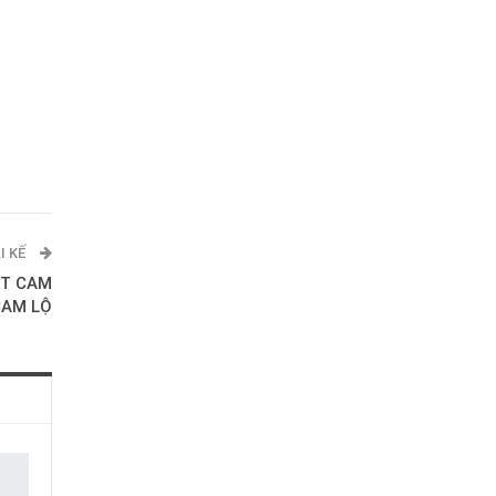
I KẾ
PT CAM
CAM LỘ