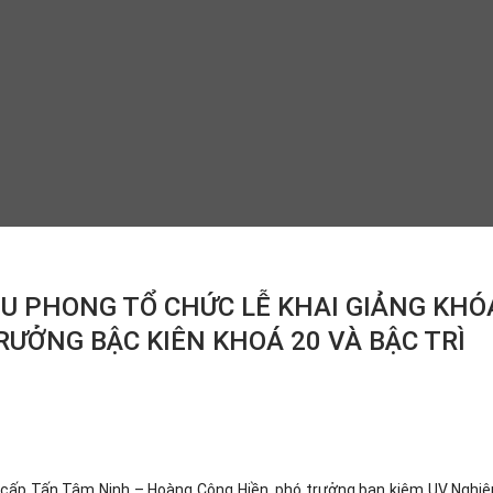
ỆU PHONG TỔ CHỨC LỄ KHAI GIẢNG KHÓ
ƯỞNG BẬC KIÊN KHOÁ 20 VÀ BẬC TRÌ
cấp Tấn Tâm Ninh – Hoàng Công Hiền, phó trưởng ban kiêm UV Nghi