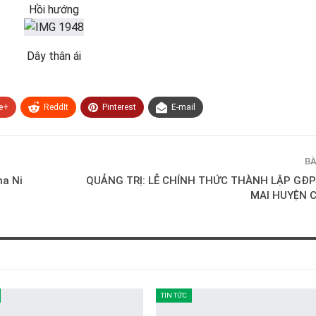
Hồi hướng
Dây thân ái
e+
ReddIt
Pinterest
E-mail
BÀ
ma Ni
QUẢNG TRỊ: LỄ CHÍNH THỨC THÀNH LẬP GĐ
MAI HUYỆN 
TIN TỨC