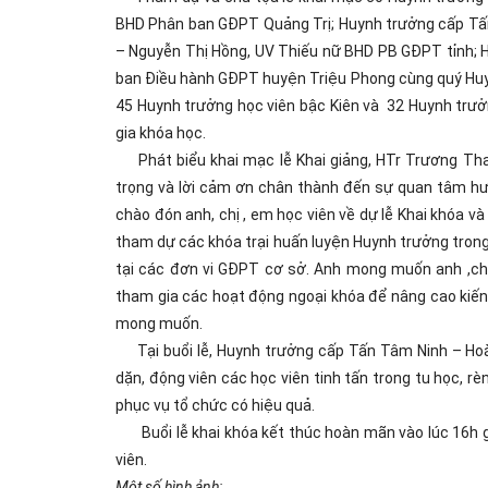
BHD Phân ban GĐPT Quảng Trị; Huynh trưởng cấp Tấn
– Nguyễn Thị Hồng, UV Thiếu nữ BHD PB GĐPT tỉnh; 
ban Điều hành GĐPT huyện Triệu Phong cùng quý Hu
45 Huynh trưởng học viên bậc Kiên và 32 Huynh trưởn
gia khóa học.
Phát biểu khai mạc lễ Khai giảng, HTr Trương Th
trọng và lời cảm ơn chân thành đến sự quan tâm h
chào đón anh, chị , em học viên về dự lễ Khai khóa v
tham dự các khóa trại huấn luyện Huynh trưởng trong
tại các đơn vi GĐPT cơ sở. Anh mong muốn anh ,chị
tham gia các hoạt động ngoại khóa để nâng cao kiế
mong muốn.
Tại buổi lễ, Huynh trưởng cấp Tấn Tâm Ninh – Ho
dặn, động viên các học viên tinh tấn trong tu học, 
phục vụ tổ chức có hiệu quả.
Buổi lễ khai khóa kết thúc hoàn mãn vào lúc 16h g
viên.
Một số hình ảnh: