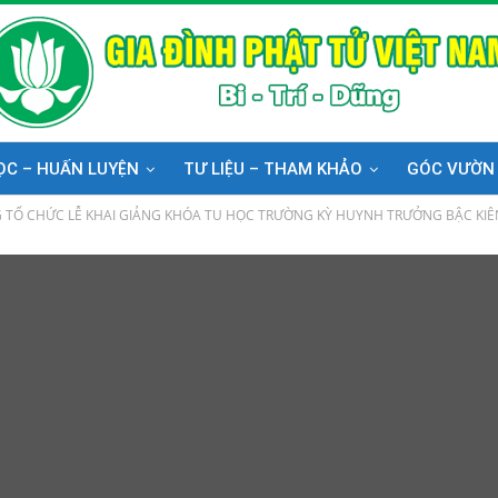
ỌC – HUẤN LUYỆN
TƯ LIỆU – THAM KHẢO
GÓC VƯỜN
 TỔ CHỨC LỄ KHAI GIẢNG KHÓA TU HỌC TRƯỜNG KỲ HUYNH TRƯỞNG BẬC KIÊN