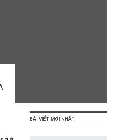
A
BÀI VIỂT MỚI NHẤT
êm huấn