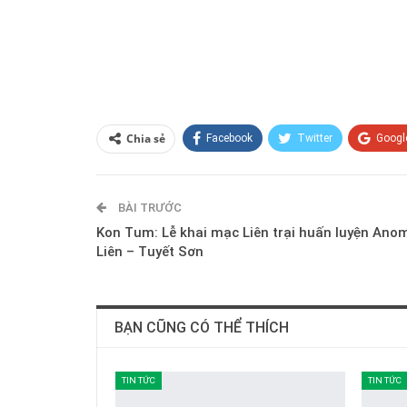
Chia sẻ
Facebook
Twitter
Googl
BÀI TRƯỚC
Kon Tum: Lễ khai mạc Liên trại huấn luyện Ano
Liên – Tuyết Sơn
BẠN CŨNG CÓ THỂ THÍCH
TIN TỨC
TIN TỨC