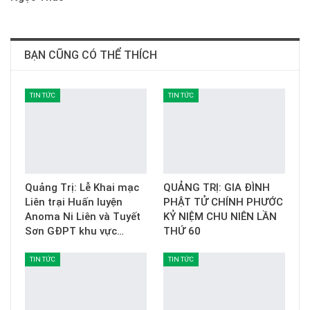
BẠN CŨNG CÓ THỂ THÍCH
TIN TỨC
TIN TỨC
Quảng Trị: Lễ Khai mạc
QUẢNG TRỊ: GIA ĐÌNH
Liên trại Huấn luyện
PHẬT TỬ CHÍNH PHƯỚC
Anoma Ni Liên và Tuyết
KỶ NIỆM CHU NIÊN LẦN
Sơn GĐPT khu vực…
THỨ 60
TIN TỨC
TIN TỨC