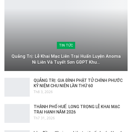
TIN TỨC
Quảng Trị: Lễ Khai Mạc Liên Trại Huấn Luyện Anoma
Ni Liên Và Tuyết Sơn GĐPT Khu…
QUẢNG TRỊ: GIA ĐÌNH PHẬT TỬ CHÍNH PHƯỚC
KỶ NIỆM CHU NIÊN LẦN THỨ 60
Th8 3, 2026
THÀNH PHỐ HUẾ: LONG TRỌNG LỄ KHAI MẠC
TRẠI HẠNH NĂM 2026
Th7 31, 2026