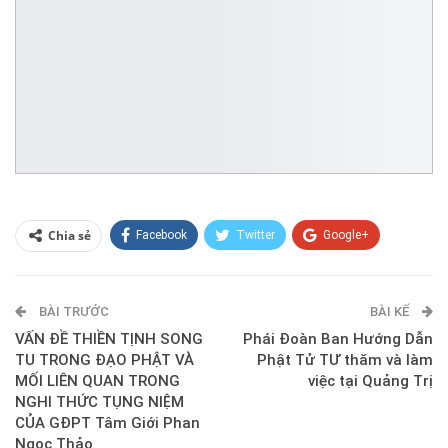
Chia sẻ
Facebook
Twitter
Google+
ReddIt
WhatsApp
Pinterest
BÀI TRƯỚC
E-mail
BÀI KẾ
VẤN ĐỀ THIỀN TỊNH SONG
Phái Đoàn Ban Hướng Dẫn
TU TRONG ĐẠO PHẬT VÀ
Phật Tử TƯ thăm và làm
MỐI LIÊN QUAN TRONG
việc tại Quảng Trị
NGHI THỨC TỤNG NIỆM
CỦA GĐPT Tâm Giới Phan
Ngọc Thảo