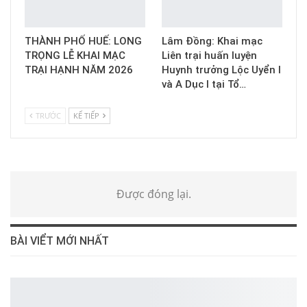
THÀNH PHỐ HUẾ: LONG
Lâm Đồng: Khai mạc
TRỌNG LỄ KHAI MẠC
Liên trại huấn luyện
TRẠI HẠNH NĂM 2026
Huynh trưởng Lộc Uyển I
và A Dục I tại Tổ…
TRƯỚC
KẾ TIẾP
Được đóng lại.
BÀI VIỂT MỚI NHẤT