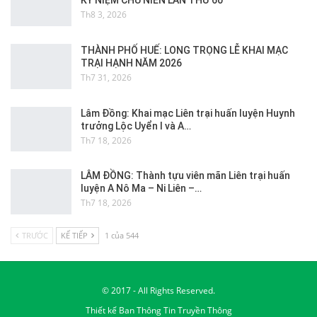
KỶ NIỆM CHU NIÊN LẦN THỨ 60
Th8 3, 2026
THÀNH PHỐ HUẾ: LONG TRỌNG LỄ KHAI MẠC
TRẠI HẠNH NĂM 2026
Th7 31, 2026
Lâm Đồng: Khai mạc Liên trại huấn luyện Huynh
trưởng Lộc Uyển I và A…
Th7 18, 2026
LÂM ĐỒNG: Thành tựu viên mãn Liên trại huấn
luyện A Nô Ma – Ni Liên –…
Th7 18, 2026
TRƯỚC
KẾ TIẾP
1 của 544
© 2017 - All Rights Reserved.
Thiết kế
Ban Thông Tin Truyền Thông