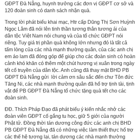
GĐPT Đà Nẵng, huynh trưởng các đơn vị GĐPT cơ sở và
120 đoàn sinh có danh sách nhận quà.
Trong lời phát biểu khai mạc, Htr cấp Dũng Thị Sơn Huỳnh
Ngọc Lâm đã nói lên tinh thần tương thân tương ái của
dân tộc Việt Nam nói chung và của tổ chức GĐPT nói
riêng. Tuy giá trị phần quà không lớn nhưng đó là tất cả
tấm lòng của các nhà mạnh thường quân, của các anh chị
em áo lam đã đóng góp để giúp cho các đoàn sinh có hoàn
cảnh khó khăn có thêm một chút hương vị xuân trong ngày
tết cổ truyền của dân tộc. Anh cũng đã thay mặt BHD PB
GĐPT Đà Nẵng gửi lời cảm ơn sâu sắc đến chư Tôn đức
Tăng Ni, các nhà mạnh thường quân đã hổ trợ tịnh tài, tịnh
vật để PB GĐPT Đà Nẵng tổ chức tặng quà tết cho các
đoàn sinh.
ĐĐ. Thích Pháp Đạo đã phát biểu ý kiến nhắc nhở các
đoàn viên GĐPT cố gắng tu học, giữ 5 giới của người
Phật tử. Đồng thời tán dương công đức các anh chị BHD
PB GĐPT Đà Nẵng đã có những việc làm thiết thực hổ trợ
các thế hệ tương lại, tán dương các nhà mạnh thường