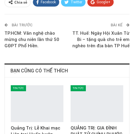
Chia sẻ
Facebook
Twitter
Google+
ReddIt
WhatsApp
Pinterest
BÀI TRƯỚC
E-mail
BÀI KẾ
TP.HCM: Văn nghệ chào
TT. Huế: Ngày Hội Xuân Từ
mừng chu niên lần thứ 50
Bi – tặng quà cho trẻ em
GĐPT Phổ Hiền.
nghèo trên địa bàn TP Huế
BẠN CŨNG CÓ THỂ THÍCH
TIN TỨC
TIN TỨC
Quảng Trị: Lễ Khai mạc
QUẢNG TRỊ: GIA ĐÌNH