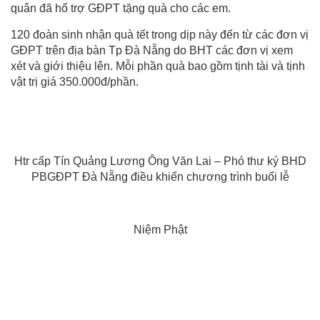
quân đã hổ trợ GĐPT tặng quà cho các em.
120 đoàn sinh nhận quà tết trong dịp này đến từ các đơn vị
GĐPT trên địa bàn Tp Đà Nẵng do BHT các đơn vị xem
xét và giới thiệu lên. Mỗi phần quà bao gồm tịnh tài và tịnh
vật trị giá 350.000đ/phần.
Htr cấp Tín Quảng Lương Ông Văn Lai – Phó thư ký BHD
PBGĐPT Đà Nẵng điều khiển chương trình buổi lễ
Niệm Phật