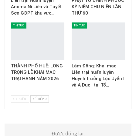
Liên trại Huấn luyện
PHẬT TỬ CHÍNH PHƯỚC
Anoma Ni Liên và Tuyết
KỶ NIỆM CHU NIÊN LẦN
Sơn GĐPT khu vực…
THỨ 60
TIN TỨC
TIN TỨC
THÀNH PHỐ HUẾ: LONG
Lâm Đồng: Khai mạc
TRỌNG LỄ KHAI MẠC
Liên trại huấn luyện
TRẠI HẠNH NĂM 2026
Huynh trưởng Lộc Uyển I
và A Dục I tại Tổ…
TRƯỚC
KẾ TIẾP
Được đóng lại.