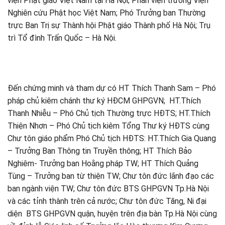
viện Phật giáo Việt Nam tại Hà Nội; Phân viện trưởng Viện
Nghiên cứu Phật học Việt Nam; Phó Trưởng ban Thường
trực Ban Trị sự Thành hội Phật giáo Thành phố Hà Nội; Trụ
trì Tổ đình Trấn Quốc – Hà Nội.
Đến chứng minh và tham dự có HT Thích Thanh Sam – Phó
pháp chủ kiêm chánh thư ký HĐCM GHPGVN; HT.Thích
Thanh Nhiễu – Phó Chủ tịch Thường trực HĐTS; HT.Thích
Thiện Nhơn – Phó Chủ tịch kiêm Tổng Thư ký HĐTS cùng
Chư tôn giáo phẩm Phó Chủ tịch HĐTS: HT.Thích Gia Quang
– Trưởng Ban Thông tin Truyền thông; HT Thích Bảo
Nghiêm- Trưởng ban Hoằng pháp TW; HT Thích Quảng
Tùng – Trưởng ban từ thiện TW; Chư tôn đức lãnh đạo các
ban ngành viện TW; Chư tôn đức BTS GHPGVN Tp.Hà Nội
và các tỉnh thành trên cả nước; Chư tôn đức Tăng, Ni đại
diện BTS GHPGVN quận, huyện trên địa bàn Tp.Hà Nội cùng