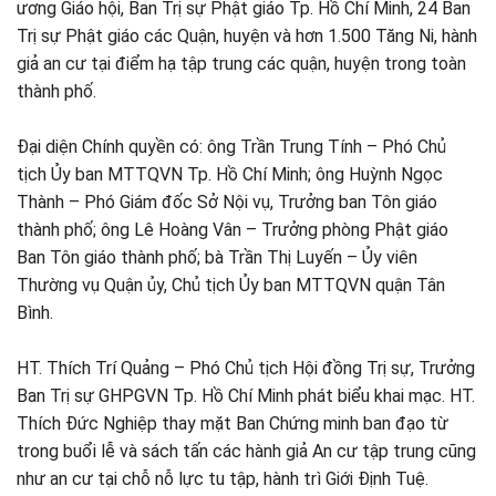
ương Giáo hội, Ban Trị sự Phật giáo Tp. Hồ Chí Minh, 24 Ban
Trị sự Phật giáo các Quận, huyện và hơn 1.500 Tăng Ni, hành
giả an cư tại điểm hạ tập trung các quận, huyện trong toàn
thành phố.
Đại diện Chính quyền có: ông Trần Trung Tính – Phó Chủ
tịch Ủy ban MTTQVN Tp. Hồ Chí Minh; ông Huỳnh Ngọc
Thành – Phó Giám đốc Sở Nội vụ, Trưởng ban Tôn giáo
thành phố; ông Lê Hoàng Vân – Trưởng phòng Phật giáo
Ban Tôn giáo thành phố; bà Trần Thị Luyến – Ủy viên
Thường vụ Quận ủy, Chủ tịch Ủy ban MTTQVN quận Tân
Bình.
HT. Thích Trí Quảng – Phó Chủ tịch Hội đồng Trị sự, Trưởng
Ban Trị sự GHPGVN Tp. Hồ Chí Minh phát biểu khai mạc. HT.
Thích Đức Nghiệp thay mặt Ban Chứng minh ban đạo từ
trong buổi lễ và sách tấn các hành giả An cư tập trung cũng
như an cư tại chỗ nỗ lực tu tập, hành trì Giới Định Tuệ.