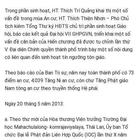
Trong phần sinh hoạt, HT. Thích Trí Quảng khai thị một số
vấn đề trong mùa An cư; HT. Thích Thiện Nhơn – Phó Chủ
tịch kiêm Tổng Thư ký HĐTS chủ trì phần sinh hoạt Giáo
hội, báo cáo kết quả Đại hội VII GHPGVN, triển khai một số
vấn đề căn bản của Hiến chương đã được tu chỉnh lần thứ
V. Đại diện Chính quyền thành phố trình bày một số nội dung
có liên quan đến sinh hoạt tín ngưỡng tôn giáo.
Theo báo cáo của Ban Trị sự, năm nay toàn thành phố có 73
điểm an cư, 4.039 Tăng Ni an cư, còn chư Tăng Phật giáo
Nam tông an cư theo truyền thống Hệ phái.
Ngày 20 tháng 5 năm 2013:
a. Theo thư mời của Hòa thượng Viện trưởng Trường Đại
học Mahachulalong- kornrajaviyalaya, Thái Lan, Ủy ban Tổ
chức Đại lễ Phật đản Liên Hợp Quốc (IOC) lần thứ X năm