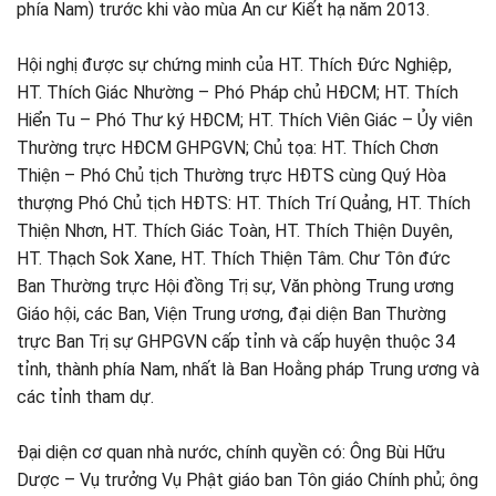
phía Nam) trước khi vào mùa An cư Kiết hạ năm 2013.
Hội nghị được sự chứng minh của HT. Thích Đức Nghiệp,
HT. Thích Giác Nhường – Phó Pháp chủ HĐCM; HT. Thích
Hiển Tu – Phó Thư ký HĐCM; HT. Thích Viên Giác – Ủy viên
Thường trực HĐCM GHPGVN; Chủ tọa: HT. Thích Chơn
Thiện – Phó Chủ tịch Thường trực HĐTS cùng Quý Hòa
thượng Phó Chủ tịch HĐTS: HT. Thích Trí Quảng, HT. Thích
Thiện Nhơn, HT. Thích Giác Toàn, HT. Thích Thiện Duyên,
HT. Thạch Sok Xane, HT. Thích Thiện Tâm. Chư Tôn đức
Ban Thường trực Hội đồng Trị sự, Văn phòng Trung ương
Giáo hội, các Ban, Viện Trung ương, đại diện Ban Thường
trực Ban Trị sự GHPGVN cấp tỉnh và cấp huyện thuộc 34
tỉnh, thành phía Nam, nhất là Ban Hoằng pháp Trung ương và
các tỉnh tham dự.
Đại diện cơ quan nhà nước, chính quyền có: Ông Bùi Hữu
Dược – Vụ trưởng Vụ Phật giáo ban Tôn giáo Chính phủ; ông