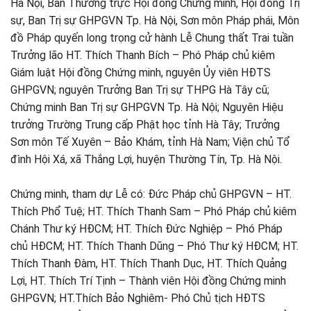
Hà Nội, Ban Thường trực Hội đồng Chứng minh, Hội đồng Trị
sự, Ban Trị sự GHPGVN Tp. Hà Nội, Sơn môn Pháp phái, Môn
đồ Pháp quyến long trọng cử hành Lễ Chung thất Trai tuần
Trưởng lão HT. Thích Thanh Bích – Phó Pháp chủ kiêm
Giám luật Hội đồng Chứng minh, nguyên Ủy viên HĐTS
GHPGVN; nguyên Trưởng Ban Trị sự THPG Hà Tây cũ;
Chứng minh Ban Trị sự GHPGVN Tp. Hà Nội; Nguyên Hiệu
trưởng Trường Trung cấp Phật học tỉnh Hà Tây; Trưởng
Sơn môn Tế Xuyên – Bảo Khám, tỉnh Hà Nam; Viện chủ Tổ
đình Hội Xá, xã Thắng Lợi, huyện Thường Tín, Tp. Hà Nội.
Chứng minh, tham dự Lễ có: Đức Pháp chủ GHPGVN – HT.
Thích Phổ Tuệ; HT. Thích Thanh Sam – Phó Pháp chủ kiêm
Chánh Thư ký HĐCM; HT. Thích Đức Nghiệp – Phó Pháp
chủ HĐCM; HT. Thích Thanh Dũng – Phó Thư ký HĐCM; HT.
Thích Thanh Đàm, HT. Thích Thanh Dục, HT. Thích Quảng
Lợi, HT. Thích Trí Tịnh – Thành viên Hội đồng Chứng minh
GHPGVN; HT.Thích Bảo Nghiêm- Phó Chủ tịch HĐTS