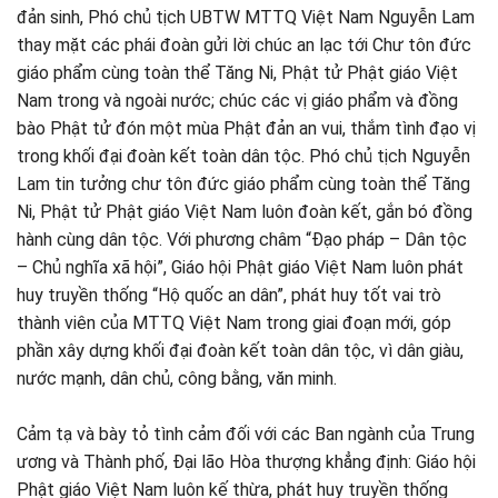
đản sinh, Phó chủ tịch UBTW MTTQ Việt Nam Nguyễn Lam
thay mặt các phái đoàn gửi lời chúc an lạc tới Chư tôn đức
giáo phẩm cùng toàn thể Tăng Ni, Phật tử Phật giáo Việt
Nam trong và ngoài nước; chúc các vị giáo phẩm và đồng
bào Phật tử đón một mùa Phật đản an vui, thắm tình đạo vị
trong khối đại đoàn kết toàn dân tộc. Phó chủ tịch Nguyễn
Lam tin tưởng chư tôn đức giáo phẩm cùng toàn thể Tăng
Ni, Phật tử Phật giáo Việt Nam luôn đoàn kết, gắn bó đồng
hành cùng dân tộc. Với phương châm “Đạo pháp – Dân tộc
– Chủ nghĩa xã hội”, Giáo hội Phật giáo Việt Nam luôn phát
huy truyền thống “Hộ quốc an dân”, phát huy tốt vai trò
thành viên của MTTQ Việt Nam trong giai đoạn mới, góp
phần xây dựng khối đại đoàn kết toàn dân tộc, vì dân giàu,
nước mạnh, dân chủ, công bằng, văn minh.
Cảm tạ và bày tỏ tình cảm đối với các Ban ngành của Trung
ương và Thành phố, Đại lão Hòa thượng khẳng định: Giáo hội
Phật giáo Việt Nam luôn kế thừa, phát huy truyền thống