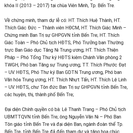
khóa II (2013 – 2017) tại chùa Viên Minh, Tp. Bến Tre.
Về chứng minh, tham dự lễ có: HT. Thích Huệ Thành, HT.
Thích Giác Đức – Thành viên HĐCM, HT. Thích Giác Minh –
Chứng minh Ban Trị sự GHPGVN tỉnh Bến Tre; HT. Thích
Giác Toàn – Phó Chủ tịch HĐTS, Phó Trưởng ban Thường
trực Ban Giáo dục Tăng Ni Trung ương; HT. Thích Thiện
Pháp – Phó Tổng Thư ký HĐTS kiêm Chánh Văn phòng 2
TWGH, Phó ban Tăng sự Trung ương; TT. Thích Phước Đạt
– UV. HĐTS, Phó Thư ký Ban GDTN Trung ương, Phó ban
Văn hóa Trung ương; HT. Thích Nhựt Tấn, HT. Thích Lệ Linh
– UV. HĐTS, chư Tôn đức Ban Trị sự GHPGVN tỉnh Bến Tre,
các huyện, thị, thành phố Bến Tre;
Đại diện Chính quyền có bà: Lê Thanh Trang – Phó Chủ tịch
UBMTTQVN tỉnh Bến Tre; ông Nguyễn Văn Ni – Phó Ban
Tôn giáo tỉnh Bến Tre và đại diện Ban, ngành đoàn thể Tp.
Bến Tre, tỉnh Bến Tre đã đến tham dự và tặng hoa chúc