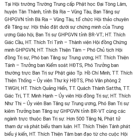
Tại Hội trường Trường Trung cấp Phật học Đại Tòng Lâm,
huyện Tân Thành, tỉnh Bà Rịa – Vũng Tàu, Ban Tăng sự
GHPGVN tỉnh Bà Rịa – Vũng Tàu, tổ chức Hội thảo chuyên
đề Tăng sự. Hội thảo đặt dưới sự chứng minh của Trung
ương Giáo hội, Ban Trị sự GHPGVN tỉnh BR-VT; HT. Thích
Giác Cầu, HT. Thích Trí Tịnh – Thành viện Hội đồng Chứng
minh GHPGVN; HT. Thích Thiện Tâm – Phó Chủ tịch Hội
đồng Trị sự, Phó ban Tăng sự Trung ương; HT. Thích Thiện
Tánh – Trưởng ban Kiểm soát HĐTS, Phó Trưởng ban
thường trực Ban Trị sự Phật giáo Tp. Hồ Chí Minh; TT. Thích
Thiện Thống – Ủy viên Thư ký HĐTS, Phó Văn phòng 2
TWGH; HT. Thích Quảng Hiển, TT. Quách Thành Sattha, TT.
Giác Trí, TT. Minh Hạnh – Ủy viên Hội đồng Trị sự; HT. Thích
Như Thị – Ủy viên Ban Tăng sự Trung ương, Phó Ban Trị sự
kiêm Trưởng ban Tăng sự GHPGVN tỉnh BR-VT cùng các
ngành trực thuộc Ban Trị sự. Hơn 500 Tăng Ni, Phật tử
tham dự và phát biểu tham luận. HT. Thích Thiện Tánh phát
biểu ý kiến, HT. Thích Thiện Tâm ban đạo từ cho cuộc Hội