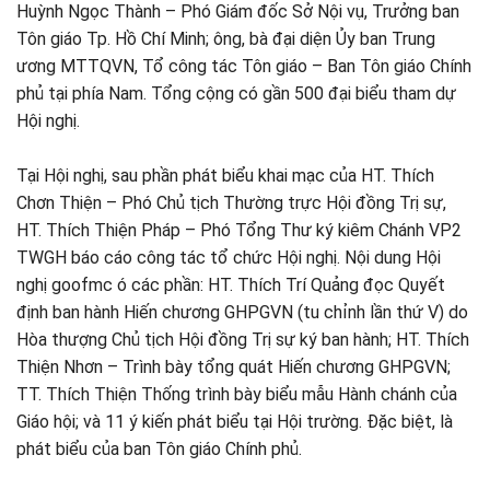
Huỳnh Ngọc Thành – Phó Giám đốc Sở Nội vụ, Trưởng ban
Tôn giáo Tp. Hồ Chí Minh; ông, bà đại diện Ủy ban Trung
ương MTTQVN, Tổ công tác Tôn giáo – Ban Tôn giáo Chính
phủ tại phía Nam. Tổng cộng có gần 500 đại biểu tham dự
Hội nghị.
Tại Hội nghị, sau phần phát biểu khai mạc của HT. Thích
Chơn Thiện – Phó Chủ tịch Thường trực Hội đồng Trị sự,
HT. Thích Thiện Pháp – Phó Tổng Thư ký kiêm Chánh VP2
TWGH báo cáo công tác tổ chức Hội nghị. Nội dung Hội
nghị goofmc ó các phần: HT. Thích Trí Quảng đọc Quyết
định ban hành Hiến chương GHPGVN (tu chỉnh lần thứ V) do
Hòa thượng Chủ tịch Hội đồng Trị sự ký ban hành; HT. Thích
Thiện Nhơn – Trình bày tổng quát Hiến chương GHPGVN;
TT. Thích Thiện Thống trình bày biểu mẫu Hành chánh của
Giáo hội; và 11 ý kiến phát biểu tại Hội trường. Đặc biệt, là
phát biểu của ban Tôn giáo Chính phủ.