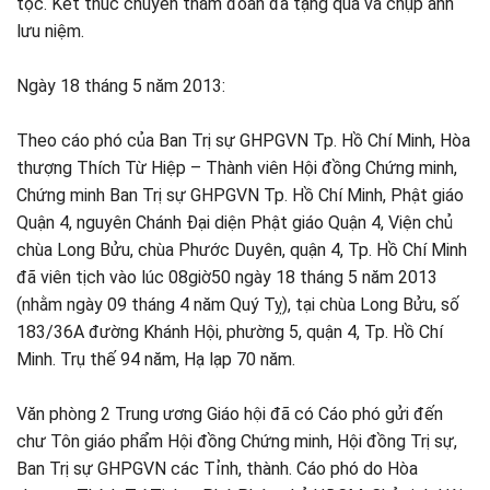
tộc. Kết thúc chuyến thăm đoàn đã tặng quà và chụp ảnh
lưu niệm.
Ngày 18 tháng 5 năm 2013:
Theo cáo phó của Ban Trị sự GHPGVN Tp. Hồ Chí Minh, Hòa
thượng Thích Từ Hiệp – Thành viên Hội đồng Chứng minh,
Chứng minh Ban Trị sự GHPGVN Tp. Hồ Chí Minh, Phật giáo
Quận 4, nguyên Chánh Đại diện Phật giáo Quận 4, Viện chủ
chùa Long Bửu, chùa Phước Duyên, quận 4, Tp. Hồ Chí Minh
đã viên tịch vào lúc 08giờ50 ngày 18 tháng 5 năm 2013
(nhằm ngày 09 tháng 4 năm Quý Tỵ), tại chùa Long Bửu, số
183/36A đường Khánh Hội, phường 5, quận 4, Tp. Hồ Chí
Minh. Trụ thế 94 năm, Hạ lạp 70 năm.
Văn phòng 2 Trung ương Giáo hội đã có Cáo phó gửi đến
chư Tôn giáo phẩm Hội đồng Chứng minh, Hội đồng Trị sự,
Ban Trị sự GHPGVN các Tỉnh, thành. Cáo phó do Hòa