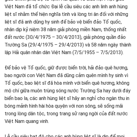
Việt Nam đã tổ chức Đại lễ cầu siêu các anh linh anh hùng
liệt sĩ nhằm thể hiện nghĩa tình và lòng tri ân đối với những
liệt sĩ đã anh dũng hy sinh để bảo vệ biển đảo Tổ quốc,
nhân dịp kỷ niệm 38 năm giải phóng miền Nam, thống nhất
đất nước (30/4/1975 – 30/4/2013), giải phóng quần đảo
Trường Sa (29/4/1975 – 29/4/2013) và 58 năm ngày thành
lập Hải quân nhân dân Việt Nam (7/5/1955 – 7/5/2013).
Để bảo vệ Tổ quốc, giữ được biển trời, hải đảo quê hương,
bao người con Việt Nam đã dũng cảm quên mình hy sinh vì
Tổ quốc, bao liệt sĩ đã hòa mình với biển quê hương, không
mộ chí giữa muôn trùng sóng nước Trường Sa hay dưới đáy
biển bao la, các anh hùng liệt sĩ hãy an nghỉ cho ngàn thu in
bóng mảnh hình hài hòa quyện với non sông, sẽ sống mãi
trong lòng dân tộc, trong trang sử rạng ngời của đất nước
Việt Nam quang vinh.
Lễ cầu siêu bạt độ cho các anh hùng liệt sĩ là dịp để mọi