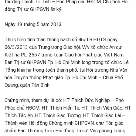
thượng Thích Trí Tịnh – Phó Pháp chủ HĐCM, Chủ tịch Hội
đồng Trị sự GHPGVN ấn ký.
Ngày 19 tháng 5 năm 2013:
Thực hiện tinh thần thông bạch số 46/TB.HĐTS ngày
06/3/2013 của Trung ương Giáo hội, V/v tổ chức An cư
Kiết hạ PL. 2557 trong toàn Giáo hội Phật giáo Việt Nam,
Ban Trị sự GHPGVN Tp. Hồ Chí Minh long trọng tổ chức Lễ
Tổng khai hạ trong toàn thành phố, tại Hội trường Nhà Văn
hóa Truyền thống Phật giáo Tp. Hồ Chí Minh – Chùa Phổ
Quang, quận Tân Bình.
Chứng minh, tham dự lễ có: HT. Thích Đức Nghiệp – Phó
Pháp chủ HĐCM; HT. Thích Hiển Tu, HT. Thích Viên Giác, HT.
Thích Tắc An, HT. Thích Giác Tường, HT. Thích Giác Lai –
Thành viên Hội đồng Chứng minh GHPGVN; chư Tôn giáo
phẩm Ban Thường trực Hội đồng Trị sự, Văn phòng Trung