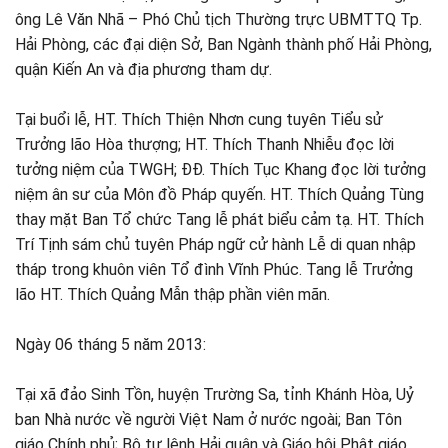
ông Lê Văn Nhã – Phó Chủ tịch Thường trực UBMTTQ Tp.
Hải Phòng, các đại diện Sở, Ban Ngành thành phố Hải Phòng,
quận Kiến An và địa phương tham dự.
Tại buổi lễ, HT. Thích Thiện Nhơn cung tuyên Tiểu sử
Trưởng lão Hòa thượng; HT. Thích Thanh Nhiễu đọc lời
tưởng niệm của TWGH; ĐĐ. Thích Tục Khang đọc lời tưởng
niệm ân sư của Môn đồ Pháp quyến. HT. Thích Quảng Tùng
thay mặt Ban Tổ chức Tang lễ phát biểu cảm tạ. HT. Thích
Trí Tịnh sám chủ tuyên Pháp ngữ cử hành Lễ di quan nhập
tháp trong khuôn viên Tổ đình Vĩnh Phúc. Tang lễ Trưởng
lão HT. Thích Quảng Mẫn thập phần viên mãn.
Ngày 06 tháng 5 năm 2013:
Tại xã đảo Sinh Tồn, huyện Trường Sa, tỉnh Khánh Hòa, Uỷ
ban Nhà nước về người Việt Nam ở nước ngoài; Ban Tôn
giáo Chính phủ; Bộ tư lệnh Hải quân và Giáo hội Phật giáo