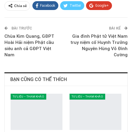
Chia sẻ
Facebook
Twitter
Google+
ReddIt
WhatsApp
Pinterest
BÀI TRƯỚC
E-mail
BÀI KẾ
Chùa Kim Quang, GĐPT
Gia đình Phật tử Việt Nam
Hoài Hải niệm Phật cầu
truy niệm cố Huynh Trưởng
siêu anh cả GĐPT Việt
Nguyên Hùng Võ Đình
Nam
Cường
BẠN CŨNG CÓ THỂ THÍCH
TƯ LIỆU – THAM KHẢO
TƯ LIỆU – THAM KHẢO