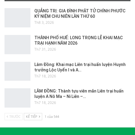
QUẢNG TRỊ: GIA ĐÌNH PHẬT TỬ CHÍNH PHƯỚC
KỶ NIỆM CHU NIÊN LẦN THỨ 60
Th8 3, 2026
THÀNH PHỐ HUẾ: LONG TRỌNG LỄ KHAI MẠC
TRẠI HẠNH NĂM 2026
Th7 31, 2026
Lâm Đồng: Khai mạc Liên trại huấn luyện Huynh
trưởng Lộc Uyển I và A…
Th7 18, 2026
LÂM ĐỒNG: Thành tựu viên mãn Liên trại huấn
luyện A Nô Ma – Ni Liên –…
Th7 18, 2026
TRƯỚC
KẾ TIẾP
1 của 544