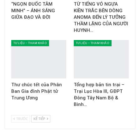
“NGỌN ĐUỐC TÂM
TỪ TIẾNG VÓ NGỰA
MINH” – ÁNH SÁNG
KIỀN TRẮC BÊN DÒNG
GIỮA ĐẠO VÀ ĐỜI
ANOMA ĐẾN LÝ TƯỞNG
THẦM LẶNG CỦA NGƯỜI
HUYNH…
TƯ LIỆU – THAM KHẢO
TƯ LIỆU – THAM KHẢO
Thư chúc tết của Phân
Tổng hợp bản tin trại –
Ban Gia đình Phật tử
Trại Lục Hòa III, GĐPT
Trung Ương
Đông Tây Nam Bộ &
Bình…
TRƯỚC
KẾ TIẾP