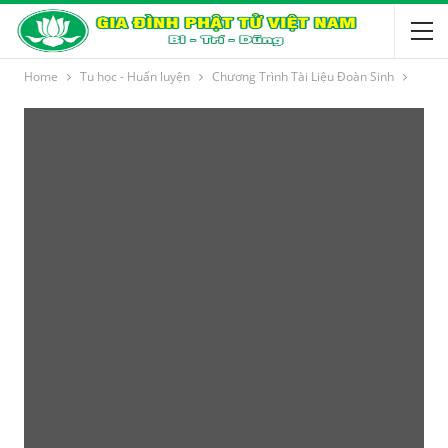
Home
Tu học - Huấn luyện
Chương Trình Tài Liệu Đoàn Sinh