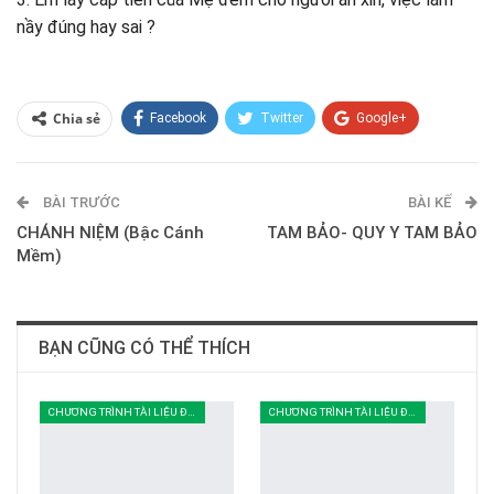
nầy đúng hay sai ?
Chia sẻ
Facebook
Twitter
Google+
ReddIt
WhatsApp
Pinterest
BÀI TRƯỚC
E-mail
BÀI KẾ
CHÁNH NIỆM (Bậc Cánh
TAM BẢO- QUY Y TAM BẢO
Mềm)
BẠN CŨNG CÓ THỂ THÍCH
CHƯƠNG TRÌNH TÀI LIỆU ĐOÀN SINH
CHƯƠNG TRÌNH TÀI LIỆU ĐOÀN SINH