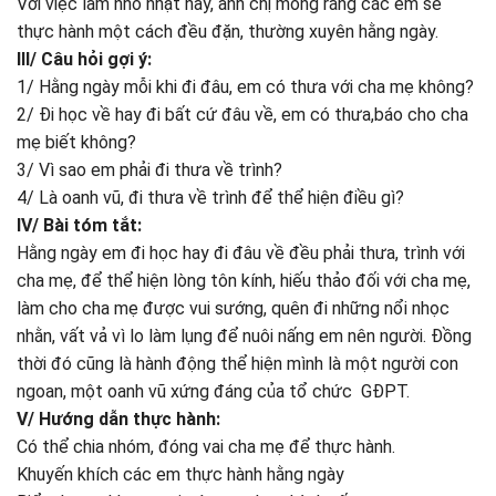
Với việc làm nhỏ nhặt này, anh chị mong rằng các em sẽ
thực hành một cách đều đặn, thường xuyên hằng ngày.
III/ Câu hỏi gợi ý:
1/ Hằng ngày mỗi khi đi đâu, em có thưa với cha mẹ không?
2/ Đi học về hay đi bất cứ đâu về, em có thưa,báo cho cha
mẹ biết không?
3/ Vì sao em phải đi thưa về trình?
4/ Là oanh vũ, đi thưa về trình để thể hiện điều gì?
IV/ Bài tóm tắt:
Hằng ngày em đi học hay đi đâu về đều phải thưa, trình với
cha mẹ, để thể hiện lòng tôn kính, hiếu thảo đối với cha mẹ,
làm cho cha mẹ được vui sướng, quên đi những nổi nhọc
nhằn, vất vả vì lo làm lụng để nuôi nấng em nên người. Đồng
thời đó cũng là hành động thể hiện mình là một người con
ngoan, một oanh vũ xứng đáng của tổ chức GĐPT.
V/ Hướng dẫn thực hành:
Có thể chia nhóm, đóng vai cha mẹ để thực hành.
Khuyến khích các em thực hành hằng ngày