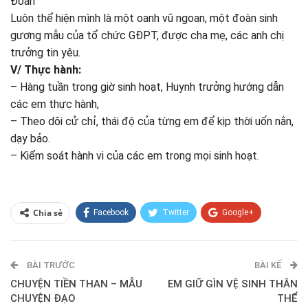
Đoàn
Luôn thể hiện mình là một oanh vũ ngoan, một đoàn sinh
gương mẫu của tổ chức GĐPT, được cha mẹ, các anh chị
trưởng tin yêu.
V/ Thực hành:
– Hàng tuần trong giờ sinh hoạt, Huynh trưởng hướng dẫn
các em thực hành,
– Theo dõi cử chỉ, thái độ của từng em để kịp thời uốn nắn,
dạy bảo.
– Kiểm soát hành vi của các em trong mọi sinh hoạt.
Chia sẻ
Facebook
Twitter
Google+
ReddIt
WhatsApp
Pinterest
BÀI TRƯỚC
E-mail
BÀI KẾ
CHUYỆN TIỀN THAN – MẪU
EM GIỮ GÌN VỆ SINH THÂN
CHUYỆN ĐẠO
THỂ