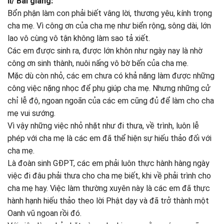
II/ Bài giảng:
Bổn phận làm con phải biết vâng lời, thương yêu, kính trọng
cha mẹ. Vì công ơn của cha mẹ như biển rộng, sông dài, lớn
lao vô cùng vô tận không làm sao tả xiết.
Các em được sinh ra, được lớn khôn như ngày nay là nhờ
công ơn sinh thành, nuôi nấng vô bờ bến của cha mẹ.
Mặc dù còn nhỏ, các em chưa có khả năng làm được những
công việc nặng nhọc để phụ giúp cha mẹ. Nhưng những cử
chỉ lễ độ, ngoan ngoãn của các em cũng đủ để làm cho cha
mẹ vui sướng.
Vì vậy những việc nhỏ nhặt như đi thưa, về trình, luôn lễ
phép với cha mẹ là các em đã thể hiện sự hiếu thảo đối với
cha mẹ.
Là đoàn sinh GĐPT, các em phải luôn thực hành hàng ngày
việc đi đâu phải thưa cho cha mẹ biết, khi về phải trình cho
cha mẹ hay. Việc làm thường xuyên này là các em đã thực
hành hạnh hiếu thảo theo lời Phật dạy và đã trở thành một
Oanh vũ ngoan rồi đó.