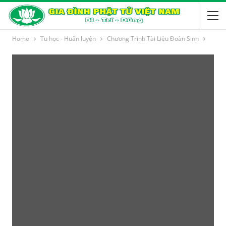
Home
Tu học - Huấn luyện
Chương Trình Tài Liệu Đoàn Sinh