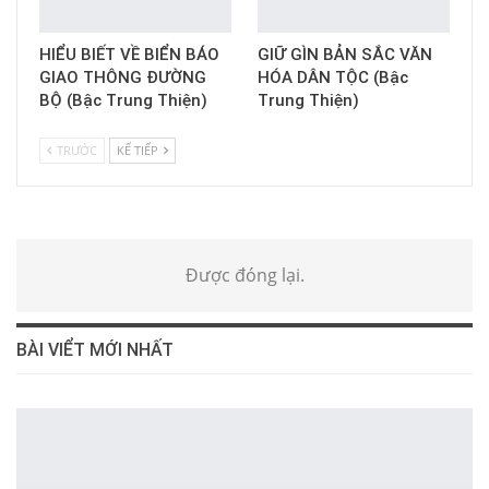
HIỂU BIẾT VỀ BIỂN BÁO
GIỮ GÌN BẢN SẮC VĂN
GIAO THÔNG ĐƯỜNG
HÓA DÂN TỘC (Bậc
BỘ (Bậc Trung Thiện)
Trung Thiện)
TRƯỚC
KẾ TIẾP
Được đóng lại.
BÀI VIỂT MỚI NHẤT