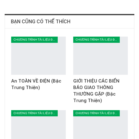
BẠN CŨNG CÓ THỂ THÍCH
CHƯƠNG TRÌNH TÀI LIỆU ĐOÀN SINH
CHƯƠNG TRÌNH TÀI LIỆU ĐOÀN SINH
An TOÀN VỀ ĐIỆN (Bậc
GIỚI THIỆU CÁC BIỂN
Trung Thiện)
BÁO GIAO THÔNG
THƯỜNG GẶP (Bậc
Trung Thiện)
CHƯƠNG TRÌNH TÀI LIỆU ĐOÀN SINH
CHƯƠNG TRÌNH TÀI LIỆU ĐOÀN SINH