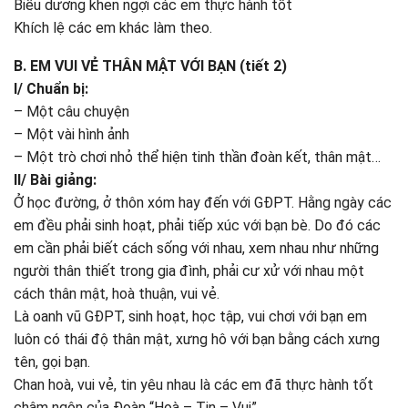
Biểu dương khen ngợi các em thực hành tốt
Khích lệ các em khác làm theo.
B. EM VUI VẺ THÂN MẬT VỚI BẠN (tiết 2)
I/ Chuẩn bị:
– Một câu chuyện
– Một vài hình ảnh
– Một trò chơi nhỏ thể hiện tinh thần đoàn kết, thân mật…
II/ Bài giảng:
Ở học đường, ở thôn xóm hay đến với GĐPT. Hằng ngày các
em đều phải sinh hoạt, phải tiếp xúc với bạn bè. Do đó các
em cần phải biết cách sống với nhau, xem nhau như những
người thân thiết trong gia đình, phải cư xử với nhau một
cách thân mật, hoà thuận, vui vẻ.
Là oanh vũ GĐPT, sinh hoạt, học tập, vui chơi với bạn em
luôn có thái độ thân mật, xưng hô với bạn bằng cách xưng
tên, gọi bạn.
Chan hoà, vui vẻ, tin yêu nhau là các em đã thực hành tốt
châm ngôn của Đoàn “Hoà – Tin – Vui”.