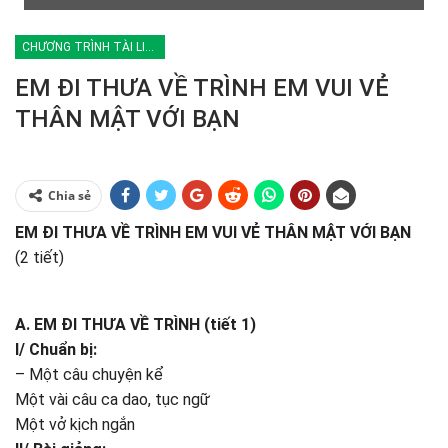
CHƯƠNG TRÌNH TÀI LIỆU ĐOÀN SINH
EM ĐI THƯA VỀ TRÌNH EM VUI VẺ
THÂN MẬT VỚI BẠN
Chia sẻ
EM ĐI THƯA VỀ TRÌNH EM VUI VẺ THÂN MẬT VỚI BẠN
(2 tiết)
A. EM ĐI THƯA VỀ TRÌNH (tiết 1)
I/ Chuẩn bị:
– Một câu chuyện kể
Một vài câu ca dao, tục ngữ
Một vở kịch ngắn