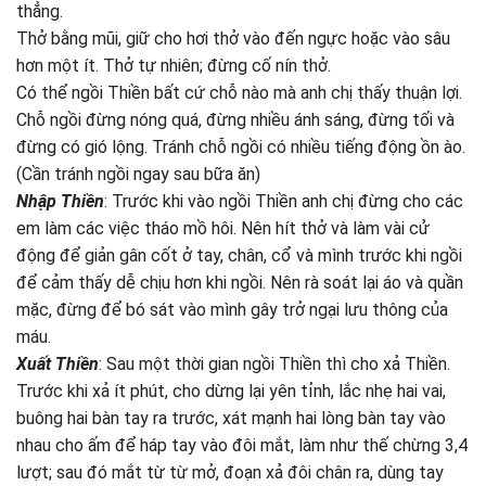
thẳng.
Thở bằng mũi, giữ cho hơi thở vào đến ngực hoặc vào sâu
hơn một ít. Thở tự nhiên; đừng cố nín thở.
Có thể ngồi Thiền bất cứ chỗ nào mà anh chị thấy thuận lợi.
Chỗ ngồi đừng nóng quá, đừng nhiều ánh sáng, đừng tối và
đừng có gió lộng. Tránh chỗ ngồi có nhiều tiếng động ồn ào.
(Cần tránh ngồi ngay sau bữa ăn)
Nhập Thiền
: Trước khi vào ngồi Thiền anh chị đừng cho các
em làm các việc tháo mồ hôi. Nên hít thở và làm vài cử
động để giản gân cốt ở tay, chân, cổ và mình trước khi ngồi
để cảm thấy dễ chịu hơn khi ngồi. Nên rà soát lại áo và quần
mặc, đừng để bó sát vào mình gây trở ngại lưu thông của
máu.
Xuất Thiền
: Sau một thời gian ngồi Thiền thì cho xả Thiền.
Trước khi xả ít phút, cho dừng lại yên tỉnh, lắc nhẹ hai vai,
buông hai bàn tay ra trước, xát mạnh hai lòng bàn tay vào
nhau cho ấm để háp tay vào đôi mắt, làm như thế chừng 3,4
lượt; sau đó mắt từ từ mở, đoạn xả đôi chân ra, dùng tay