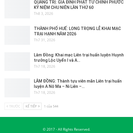
QUẢNG TRỊ: GIA ĐÌNH PHẬT TỬ CHÍNH PHƯỚC
KỶ NIỆM CHU NIÊN LẦN THỨ 60
Th8 3, 2026
THÀNH PHỐ HUẾ: LONG TRỌNG LỄ KHAI MẠC
TRẠI HẠNH NĂM 2026
Th7 31, 2026
Lâm Đồng: Khai mạc Liên trại huấn luyện Huynh
trưởng Lộc Uyển I và A…
Th7 18, 2026
LÂM ĐỒNG: Thành tựu viên mãn Liên trại huấn
luyện A Nô Ma – Ni Liên –…
Th7 18, 2026
TRƯỚC
KẾ TIẾP
1 của 544
© 2017 - All Rights Reserved.