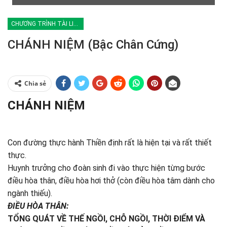
CHƯƠNG TRÌNH TÀI LIỆU ĐOÀN SINH
CHÁNH NIỆM (Bậc Chân Cứng)
Chia sẻ
CHÁNH NIỆM
Con đường thực hành Thiền định rất là hiện tại và rất thiết
thực.
Huynh trưởng cho đoàn sinh đi vào thực hiện từng bước
điều hòa thân, điều hòa hơi thở (còn điều hòa tâm dành cho
ngành thiếu).
ÐIỀU HÒA THÂN:
TỔNG QUÁT VỀ THẾ NGỒI, CHỖ NGỒI, THỜI ÐIỂM VÀ