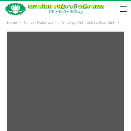
Home
Tu học - Huấn luyện
Chương Trình Tài Liệu Đoàn Sinh