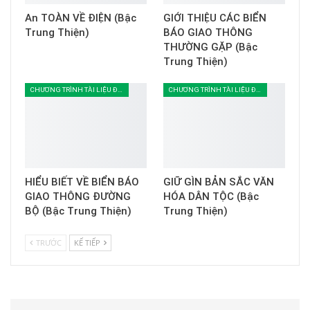
An TOÀN VỀ ĐIỆN (Bậc
GIỚI THIỆU CÁC BIỂN
Trung Thiện)
BÁO GIAO THÔNG
THƯỜNG GẶP (Bậc
Trung Thiện)
CHƯƠNG TRÌNH TÀI LIỆU ĐOÀN SINH
CHƯƠNG TRÌNH TÀI LIỆU ĐOÀN SINH
HIỂU BIẾT VỀ BIỂN BÁO
GIỮ GÌN BẢN SẮC VĂN
GIAO THÔNG ĐƯỜNG
HÓA DÂN TỘC (Bậc
BỘ (Bậc Trung Thiện)
Trung Thiện)
TRƯỚC
KẾ TIẾP