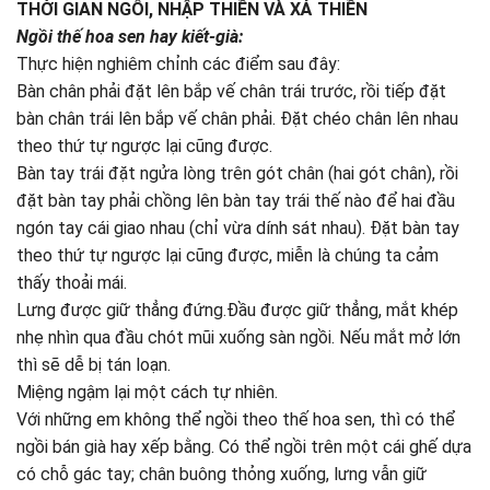
THỜI GIAN NGỒI, NHẬP THIỀN VÀ XẢ THIỀN
Ngồi thế hoa sen hay kiết-già:
Thực hiện nghiêm chỉnh các điểm sau đây:
Bàn chân phải đặt lên bắp vế chân trái trước, rồi tiếp đặt
bàn chân trái lên bắp vế chân phải. Ðặt chéo chân lên nhau
theo thứ tự ngược lại cũng được.
Bàn tay trái đặt ngửa lòng trên gót chân (hai gót chân), rồi
đặt bàn tay phải chồng lên bàn tay trái thế nào để hai đầu
ngón tay cái giao nhau (chỉ vừa dính sát nhau). Ðặt bàn tay
theo thứ tự ngược lại cũng được, miễn là chúng ta cảm
thấy thoải mái.
Lưng được giữ thẳng đứng.Ðầu được giữ thẳng, mắt khép
nhẹ nhìn qua đầu chót mũi xuống sàn ngồi. Nếu mắt mở lớn
thì sẽ dễ bị tán loạn.
Miệng ngậm lại một cách tự nhiên.
Với những em không thể ngồi theo thế hoa sen, thì có thể
ngồi bán già hay xếp bằng. Có thể ngồi trên một cái ghế dựa
có chỗ gác tay; chân buông thỏng xuống, lưng vẫn giữ