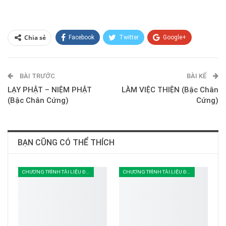
Chia sẻ
Facebook
Twitter
Google+
ReddIt
WhatsApp
Pinterest
BÀI TRƯỚC
E-mail
BÀI KẾ
LẠY PHẬT – NIỆM PHẬT
LÀM VIỆC THIỆN (Bậc Chân
(Bậc Chân Cứng)
Cứng)
BẠN CŨNG CÓ THỂ THÍCH
CHƯƠNG TRÌNH TÀI LIỆU ĐOÀN SINH
CHƯƠNG TRÌNH TÀI LIỆU ĐOÀN SINH