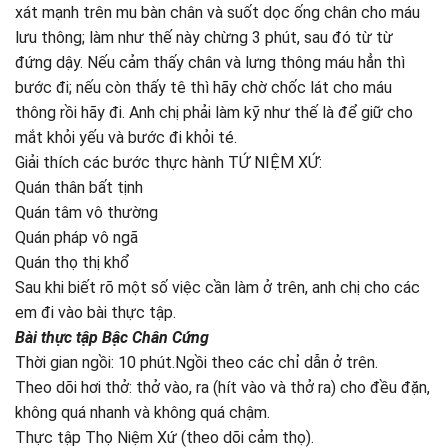
xát mạnh trên mu bàn chân và suốt dọc ống chân cho máu
lưu thông; làm như thế này chừng 3 phút, sau đó từ từ
đứng dậy. Nếu cảm thấy chân và lưng thông máu hẳn thì
bước đi; nếu còn thấy tê thì hãy chờ chốc lát cho máu
thông rồi hãy đi. Anh chị phải làm kỹ như thế là để giữ cho
mắt khỏi yếu và bước đi khỏi té.
Giải thích các bước thực hành TỨ NIỆM XỨ:
Quán thân bất tịnh
Quán tâm vô thường
Quán pháp vô ngã
Quán thọ thị khổ
Sau khi biết rõ một số việc cần làm ở trên, anh chị cho các
em đi vào bài thực tập.
Bài thực tập Bậc Chân Cứng
Thời gian ngồi: 10 phút.Ngồi theo các chỉ dẫn ở trên.
Theo dõi hơi thở: thở vào, ra (hít vào và thở ra) cho đều đặn,
không quá nhanh và không quá chậm.
Thực tập Thọ Niệm Xứ (theo dõi cảm thọ).