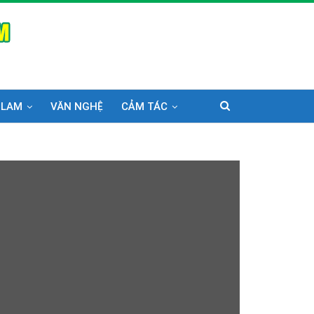
 LAM
VĂN NGHỆ
CẢM TÁC