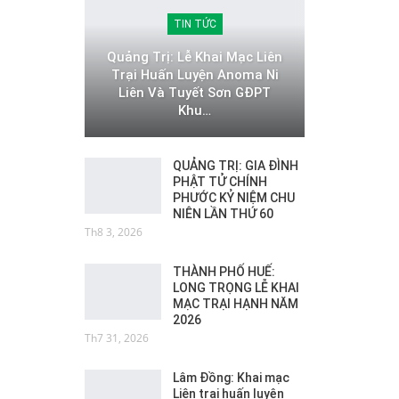
TIN TỨC
Quảng Trị: Lễ Khai Mạc Liên
Trại Huấn Luyện Anoma Ni
Liên Và Tuyết Sơn GĐPT
Khu…
QUẢNG TRỊ: GIA ĐÌNH
PHẬT TỬ CHÍNH
PHƯỚC KỶ NIỆM CHU
NIÊN LẦN THỨ 60
Th8 3, 2026
THÀNH PHỐ HUẾ:
LONG TRỌNG LỄ KHAI
MẠC TRẠI HẠNH NĂM
2026
Th7 31, 2026
Lâm Đồng: Khai mạc
Liên trại huấn luyện