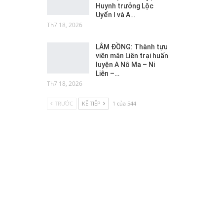
Huynh trưởng Lộc
Uyển I và A…
Th7 18, 2026
LÂM ĐỒNG: Thành tựu
viên mãn Liên trại huấn
luyện A Nô Ma – Ni
Liên –…
Th7 18, 2026
TRƯỚC
KẾ TIẾP
1 của 544