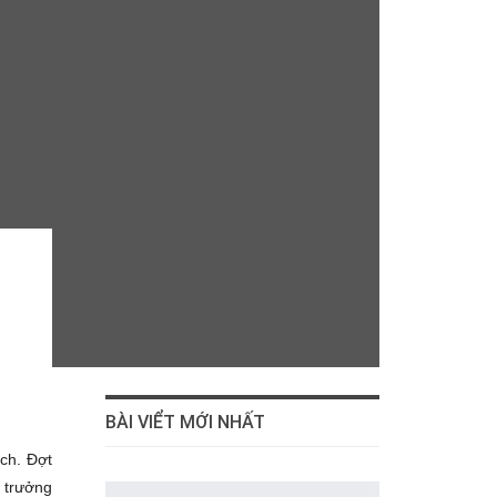
BÀI VIỂT MỚI NHẤT
ch. Đợt
 trưởng