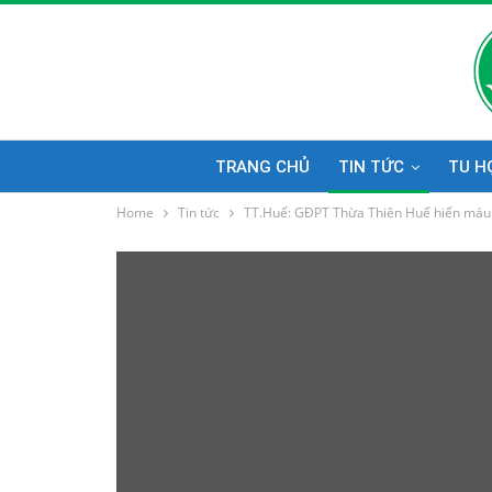
TRANG CHỦ
TIN TỨC
TU H
Home
Tin tức
TT.Huế: GĐPT Thừa Thiên Huế hiến máu