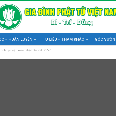
ỌC – HUẤN LUYỆN
TƯ LIỆU – THAM KHẢO
GÓC VƯỜN
 tình nguyện mùa Phật Đản PL.2557