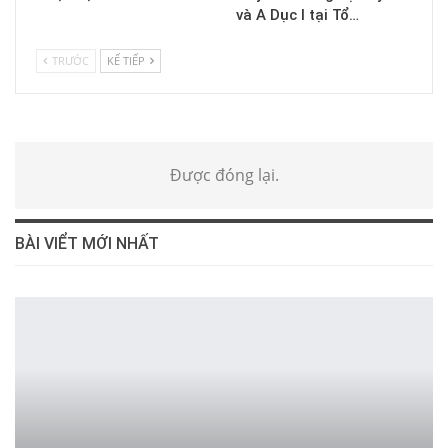
và A Dục I tại Tổ…
TRƯỚC
KẾ TIẾP
Được đóng lại.
BÀI VIỂT MỚI NHẤT