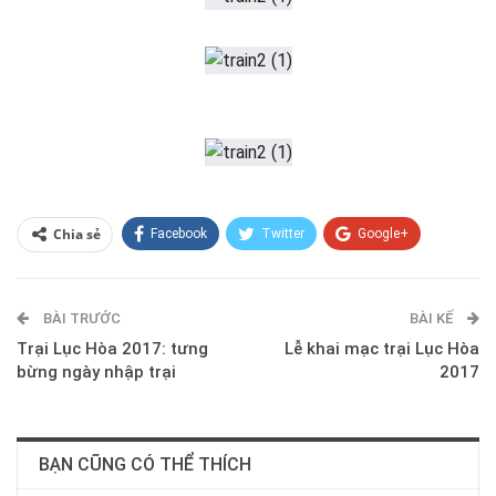
Chia sẻ
Facebook
Twitter
Google+
ReddIt
WhatsApp
Pinterest
BÀI TRƯỚC
E-mail
BÀI KẾ
Trại Lục Hòa 2017: tưng
Lễ khai mạc trại Lục Hòa
bừng ngày nhập trại
2017
BẠN CŨNG CÓ THỂ THÍCH