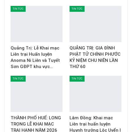
TIN TỨC
TIN TỨC
Quảng Trị: Lễ Khai mạc
QUẢNG TRỊ: GIA ĐÌNH
Liên trại Huấn luyện
PHẬT TỬ CHÍNH PHƯỚC
Anoma Ni Liên và Tuyết
KỶ NIỆM CHU NIÊN LẦN
Sơn GĐPT khu vực…
THỨ 60
TIN TỨC
TIN TỨC
THÀNH PHỐ HUẾ: LONG
Lâm Đồng: Khai mạc
TRỌNG LỄ KHAI MẠC
Liên trại huấn luyện
TRẠI HẠNH NĂM 2026
Huynh trưởng Lộc Uyển I