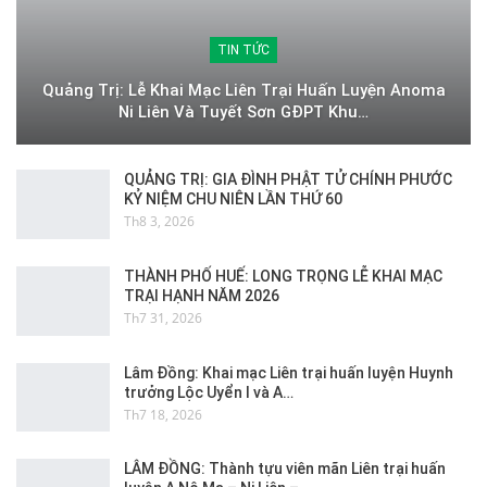
TIN TỨC
Quảng Trị: Lễ Khai Mạc Liên Trại Huấn Luyện Anoma
Ni Liên Và Tuyết Sơn GĐPT Khu…
QUẢNG TRỊ: GIA ĐÌNH PHẬT TỬ CHÍNH PHƯỚC
KỶ NIỆM CHU NIÊN LẦN THỨ 60
Th8 3, 2026
THÀNH PHỐ HUẾ: LONG TRỌNG LỄ KHAI MẠC
TRẠI HẠNH NĂM 2026
Th7 31, 2026
Lâm Đồng: Khai mạc Liên trại huấn luyện Huynh
trưởng Lộc Uyển I và A…
Th7 18, 2026
LÂM ĐỒNG: Thành tựu viên mãn Liên trại huấn