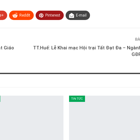
e+
ReddIt
Pinterest
E-mail
BÀ
ật Giáo
TT.Huế: Lễ Khai mạc Hội trại Tất Đạt Đa – Ngà
GĐP
TIN TỨC