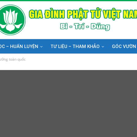
ỌC – HUẤN LUYỆN
TƯ LIỆU – THAM KHẢO
GÓC VƯỜN
rưởng toàn quốc