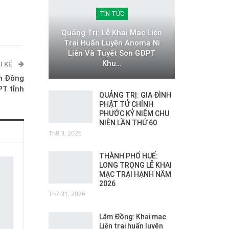
TIN TỨC
Quảng Trị: Lễ Khai Mạc Liên
Trại Huấn Luyện Anoma Ni
Liên Và Tuyết Sơn GĐPT
Khu…
I KẾ
nh Đồng
T tỉnh
QUẢNG TRỊ: GIA ĐÌNH
PHẬT TỬ CHÍNH
PHƯỚC KỶ NIỆM CHU
NIÊN LẦN THỨ 60
Th8 3, 2026
THÀNH PHỐ HUẾ:
LONG TRỌNG LỄ KHAI
MẠC TRẠI HẠNH NĂM
2026
Th7 31, 2026
Lâm Đồng: Khai mạc
Liên trại huấn luyện