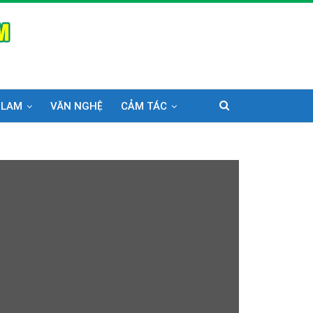
 LAM
VĂN NGHỆ
CẢM TÁC