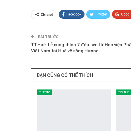
Chia sẻ
Facebook
Twitter
Googl
BÀI TRƯỚC
TT.Huế: Lễ cung thỉnh 7 đóa sen từ Học viện Ph
Việt Nam tại Huế về sông Hương
BẠN CŨNG CÓ THỂ THÍCH
TIN TỨC
TIN TỨC