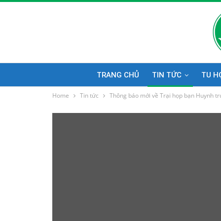
TRANG CHỦ
TIN TỨC
TU H
Home
Tin tức
Thông báo mới về Trại họp bạn Huynh t