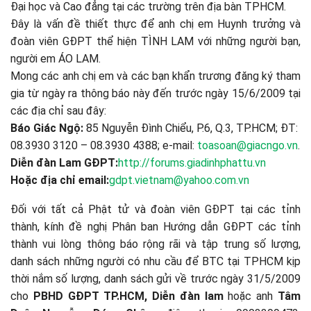
Đại học và Cao đẳng tại các trường trên địa bàn TPHCM.
Đây là vấn đề thiết thực để anh chị em Huynh trưởng và
đoàn viên GĐPT thể hiện TÌNH LAM với những người bạn,
người em ÁO LAM.
Mong các anh chị em và các bạn khẩn trương đăng ký tham
gia từ ngày ra thông báo này đến trước ngày 15/6/2009 tại
các địa chỉ sau đây:
Báo Giác Ngộ:
85 Nguyễn Đình Chiểu, P.6, Q.3, TP.HCM; ĐT:
08.3930 3120 – 08.3930 4388; e-mail:
toasoan@giacngo.vn
.
Diễn đàn Lam GĐPT:
http://forums.giadinhphattu.vn
Hoặc địa chỉ email:
gdpt.vietnam@yahoo.com.vn
Đối với tất cả Phật tử và đoàn viên GĐPT tại các tỉnh
thành, kính đề nghị Phân ban Hướng dẫn GĐPT các tỉnh
thành vui lòng thông báo rộng rãi và tập trung số lượng,
danh sách những người có nhu cầu để BTC tại TPHCM kịp
thời nắm số lượng, danh sách gửi về trước ngày 31/5/2009
cho
PBHD GĐPT TP.HCM, Diễn đàn lam
hoặc anh
Tâm