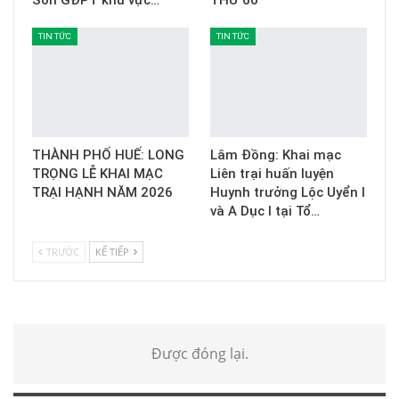
Sơn GĐPT khu vực…
THỨ 60
TIN TỨC
TIN TỨC
THÀNH PHỐ HUẾ: LONG
Lâm Đồng: Khai mạc
TRỌNG LỄ KHAI MẠC
Liên trại huấn luyện
TRẠI HẠNH NĂM 2026
Huynh trưởng Lộc Uyển I
và A Dục I tại Tổ…
TRƯỚC
KẾ TIẾP
Được đóng lại.