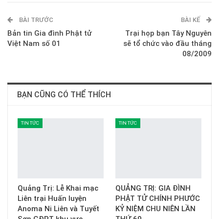
ReddIt
WhatsApp
Pinterest
BÀI TRƯỚC
E-mail
BÀI KẾ
Bản tin Gia đình Phật tử
Trại họp bạn Tây Nguyên
Việt Nam số 01
sẽ tổ chức vào đầu tháng
08/2009
BẠN CŨNG CÓ THỂ THÍCH
TIN TỨC
TIN TỨC
Quảng Trị: Lễ Khai mạc
QUẢNG TRỊ: GIA ĐÌNH
Liên trại Huấn luyện
PHẬT TỬ CHÍNH PHƯỚC
Anoma Ni Liên và Tuyết
KỶ NIỆM CHU NIÊN LẦN