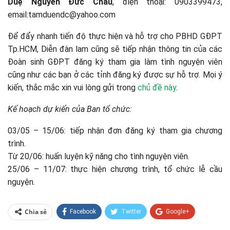
Duệ Nguyễn Đức Châu
, điện thoại: 0903399473,
email:tamduendc@yahoo.com
Để đẩy nhanh tiến độ thực hiện và hỗ trợ cho PBHD GĐPT
Tp.HCM, Diễn đàn lam cũng sẽ tiếp nhận thông tin của các
Đoàn sinh GĐPT đăng ký tham gia làm tình nguyện viên
cũng như các bạn ở các tỉnh đăng ký được sự hỗ trợ. Mọi ý
kiến, thắc mắc xin vui lòng gửi trong
chủ đề này
.
Kế hoạch dự kiến của Ban tổ chức:
03/05 – 15/06: tiếp nhận đơn đăng ký tham gia chương
trình.
Từ 20/06: huấn luyện kỹ năng cho tình nguyện viên.
25/06 – 11/07: thực hiện chương trình, tổ chức lễ cầu
nguyện.
Chia sẻ
Facebook
Twitter
Google+