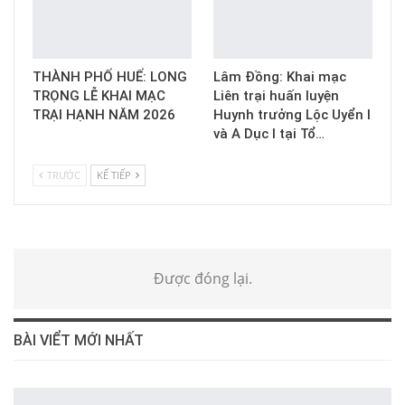
THÀNH PHỐ HUẾ: LONG
Lâm Đồng: Khai mạc
TRỌNG LỄ KHAI MẠC
Liên trại huấn luyện
TRẠI HẠNH NĂM 2026
Huynh trưởng Lộc Uyển I
và A Dục I tại Tổ…
TRƯỚC
KẾ TIẾP
Được đóng lại.
BÀI VIỂT MỚI NHẤT