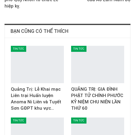
hiệp kỵ.
BẠN CŨNG CÓ THỂ THÍCH
TIN TỨC
TIN TỨC
Quảng Trị: Lễ Khai mạc
QUẢNG TRỊ: GIA ĐÌNH
Liên trại Huấn luyện
PHẬT TỬ CHÍNH PHƯỚC
Anoma Ni Liên và Tuyết
KỶ NIỆM CHU NIÊN LẦN
Sơn GĐPT khu vực…
THỨ 60
TIN TỨC
TIN TỨC