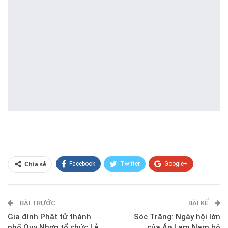
Chia sẻ
Facebook
Twitter
Google+
ReddIt
WhatsApp
Pinterest
BÀI TRƯỚC
E-mail
BÀI KẾ
Gia đình Phật tử thành
Sóc Trăng: Ngày hội lớn
phố Quy Nhơn tổ chức Lễ
của Áo Lam Nam bộ