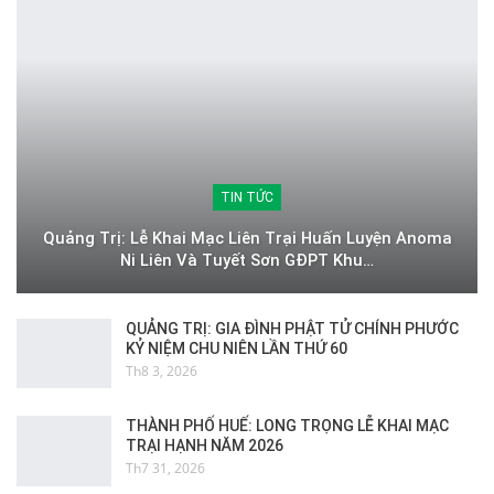
TIN TỨC
Quảng Trị: Lễ Khai Mạc Liên Trại Huấn Luyện Anoma
Ni Liên Và Tuyết Sơn GĐPT Khu…
QUẢNG TRỊ: GIA ĐÌNH PHẬT TỬ CHÍNH PHƯỚC
KỶ NIỆM CHU NIÊN LẦN THỨ 60
Th8 3, 2026
THÀNH PHỐ HUẾ: LONG TRỌNG LỄ KHAI MẠC
TRẠI HẠNH NĂM 2026
Th7 31, 2026