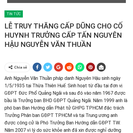
TIN TỨC
LỄ TRUY THĂNG CẤP DŨNG CHO CỐ
HUYNH TRƯỞNG CẤP TẤN NGUYÊN
HẬU NGUYỄN VĂN THUẦN
Chia sẻ
Anh Nguyễn Văn Thuần pháp danh Nguyên Hậu sinh ngày
1/5/1935 tại Thừa Thiên Huế. Sinh hoạt từ đầu tại đơn vị
GĐPT Đức Phổ Quảng Ngãi và sau đó vào năm 1967 được
bầu là Trưởng ban BHD GĐPT Quảng Ngãi. Năm 1999 anh là
phó ban Ban Hướng dẫn Phật tử GHPG TPHCM đặc trách
Trưởng Phân ban GĐPT TPHCM và tại Trung ương anh
được công cử là Phó Trưởng Ban Hướng dẫn GĐPT TW.
Năm 2007 vì lý do sức khỏe anh đã xin được nghỉ dưỡng