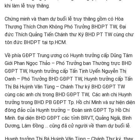
khi làm lễ truy thăng.
Chứng minh và tham dự buổi lễ truy thăng gồm có Hòa
Thượng Thích Chơn Không Phó Trưởng BHDPT TW, Đại
đức Thích Quảng Tiến Chánh thư Ký BHD PT TW cùng chư
tôn đức BHDPT tại tp.HCM.
Về phía GĐPT Trung ương có Huynh trưởng cấp Dũng Tâm
Giới Phan Ngọc Thảo – Phó Trưởng ban Thường trực BHD
GĐPT TW, Huynh trưởng cấp Tấn Tịnh Uyển Nguyễn Thị
Oanh – Phó Trưởng BHD GĐPT TW, Huynh trưởng cấp Tấn
Thị Bá Huỳnh Văn Tùng – Chánh Thư ký BHD GĐPT TW
cùng các anh chị trong BHD GĐPT TW, Các anh chị Huynh
trưởng trong BHD PB GĐPT Tp. Hồ chí Minh và sự hiện diện
đông đảo của Huynh trưởng – Đoàn sinh GĐPT Tp Hồ Chí
Minh. Đại diện BHD GĐPT các tỉnh BRVT, Quảng Ngãi, Bình
Dương, Lâm Đồng … cũng đã cử người về tham dự buổi lễ.
Huynh trưởng Thị Bá Huỳnh Văn Tùng – Chánh Thư ký thay