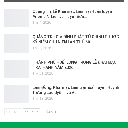
Quảng Trị: Lễ Khai mạc Liên trại Huấn luyện
Anoma Ni Liên và Tuyết Sơn…
Th8 4, 2026
QUẢNG TRỊ: GIA ĐÌNH PHẬT TỬ CHÍNH PHƯỚC
KỶ NIỆM CHU NIÊN LẦN THỨ 60
Th8 3, 2026
THÀNH PHỐ HUẾ: LONG TRỌNG LỄ KHAI MẠC
TRẠI HẠNH NĂM 2026
Th7 31, 2026
Lâm Đồng: Khai mạc Liên trại huấn luyện Huynh
trưởng Lộc Uyển I và A…
Th7 18, 2026
TRƯỚC
KẾ TIẾP
1 của 544