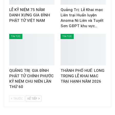
LỄ KỶ NIỆM 75 NĂM
Quảng Trị: Lễ Khai mạc
DANH XƯNG GIA ĐÌNH
Liên trại Huấn luyện
PHẬT TỬ VIỆT NAM
Anoma Ni Liên và Tuyết
Sơn GĐPT khu vực…
TIN TỨC
TIN TỨC
QUẢNG TRỊ: GIA ĐÌNH
THÀNH PHỐ HUẾ: LONG
PHẬT TỬ CHÍNH PHƯỚC
TRỌNG LỄ KHAI MẠC
KỶ NIỆM CHU NIÊN LẦN
TRẠI HẠNH NĂM 2026
THỨ 60
TRƯỚC
KẾ TIẾP