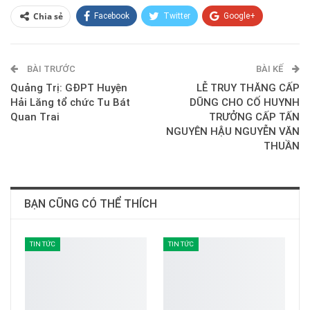
Chia sẻ
Facebook
Twitter
Google+
ReddIt
WhatsApp
Pinterest
BÀI TRƯỚC
E-mail
BÀI KẾ
Quảng Trị: GĐPT Huyện
LỄ TRUY THĂNG CẤP
Hải Lăng tổ chức Tu Bát
DŨNG CHO CỐ HUYNH
Quan Trai
TRƯỞNG CẤP TẤN
NGUYÊN HẬU NGUYỄN VĂN
THUẦN
BẠN CŨNG CÓ THỂ THÍCH
TIN TỨC
TIN TỨC