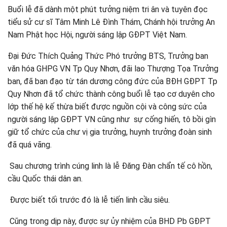
Buổi lễ đã dành một phút tưởng niệm tri ân và tuyên đọc
tiểu sử cư sĩ Tâm Minh Lê Đình Thám, Chánh hội trưởng An
Nam Phật học Hội, người sáng lập GĐPT Việt Nam.
Đại Đức Thích Quảng Thức Phó trưởng BTS, Trưởng ban
văn hóa GHPG VN Tp Quy Nhơn, đãi lao Thượng Tọa Trưởng
ban, đã ban đạo từ tán dương công đức của BĐH GĐPT Tp
Quy Nhơn đã tổ chức thành công buổi lễ tạo cơ duyên cho
lớp thế hệ kế thừa biết được nguồn cội và công sức của
người sáng lập GĐPT VN cũng như sự cống hiến, tô bồi gìn
giữ tổ chức của chư vị gia trưởng, huynh trưởng đoàn sinh
đã quá vãng.
Sau chương trình cúng linh là lễ Đăng Đàn chẩn tế cô hồn,
cầu Quốc thái dân an.
Được biết tối trước đó là lễ tiến linh cầu siêu.
Cũng trong dịp này, được sự ủy nhiệm của BHD Pb GĐPT