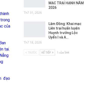
MẠC TRẠI HẠNH NĂM
2026
Th7 31, 2026
thành
 trong
Lâm Đồng: Khai mạc
ạc của
Liên trại huấn luyện
Huynh trưởng Lộc
Uyển I và A…
Th7 18, 2026
 Ban
n tại.
TRƯỚC
KẾ TIẾP
1 của 544
 Nẵng
ng
an đạo