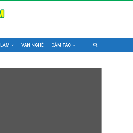
 LAM
VĂN NGHỆ
CẢM TÁC