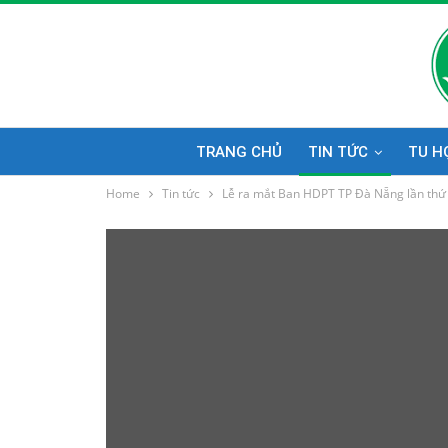
TRANG CHỦ
TIN TỨC
TU H
Home
Tin tức
Lễ ra mắt Ban HDPT TP Đà Nẵng lần thứ 