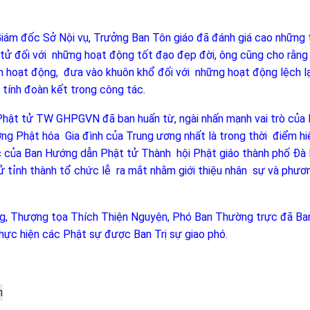
Giám đốc Sở Nội vụ, Trưởng Ban Tôn giáo đã đánh giá cao những 
tử đối với những hoạt động tốt đạo đẹp đời, ông cũng cho rằng
nh hoạt động, đưa vào khuôn khổ đối với những hoạt động lệch l
tính đoàn kết trong công tác.
hật tử TW GHPGVN đã ban huấn từ, ngài nhấn mạnh vai trò của
ng Phật hóa Gia đình của Trung ương nhất là trong thời điểm hiệ
c của Ban Hướng dẫn Phật tử Thành hội Phật giáo thành phố Đà
ử tỉnh thành tổ chức lễ ra mắt nhằm giới thiệu nhân sự và phươ
ng, Thượng tọa Thích Thiện Nguyện, Phó Ban Thường trực đã B
hực hiện các Phật sự được Ban Trị sự giao phó.