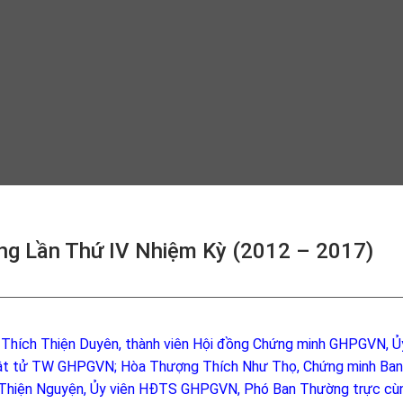
g Lần Thứ IV Nhiệm Kỳ (2012 – 2017)
 Thích Thiện Duyên, thành viên Hội đồng Chứng minh GHPGVN, Ủ
hật tử TW GHPGVN; Hòa Thượng Thích Như Thọ, Chứng minh Ban 
h Thiện Nguyện, Ủy viên HĐTS GHPGVN, Phó Ban Thường trực cù