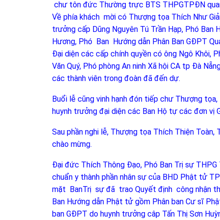
chư tôn đức Thường trực BTS THPGTPĐN quang
Về phía khách mời có Thượng tọa Thích Như Gi
trưởng cấp Dũng Nguyên Tú Trần Hạp, Phó Ban
Hương, Phó Ban Hướng dẫn Phân Ban GĐPT Qu
Đại diện các cấp chính quyền có ông Ngô Khôi, 
Văn Quý, Phó phòng An ninh Xã hội CA tp Đà Nẵng
các thành viên trong đoàn đã đến dự.
Buổi lễ cũng vinh hạnh đón tiếp chư Thượng tọa, Đ
huynh trưởng đại diện các Ban Hộ tự các đơn vị G
Sau phần nghi lễ, Thượng tọa Thích Thiện Toàn,
chào mừng.
Đại đức Thích Thông Đạo, Phó Ban Trị sự TH
chuẩn y thành phần nhân sự của BHD Phật tử TP
mặt BanTrị sự đã trao Quyết định công nhận t
Ban Hướng dẫn Phật tử gồm Phân ban Cư sĩ Phậ
ban GĐPT do huynh trưởng câp Tấn Thị Sơn Huỳn