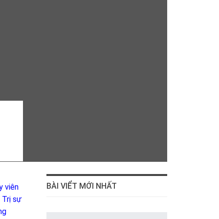
BÀI VIỂT MỚI NHẤT
y viên
Trị sự
ng