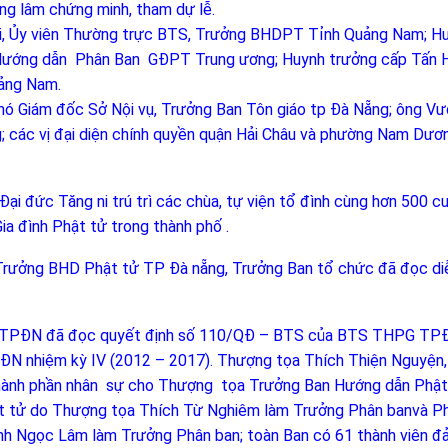
 lâm chứng minh, tham dự lễ.
ải, Ủy viên Thường trực BTS, Trưởng BHDPT Tỉnh Quảng Nam; H
 Hướng dẫn Phân Ban GĐPT Trung ương; Huynh trưởng cấp Tấn 
ảng Nam.
Phó Giám đốc Sở Nội vụ, Trưởng Ban Tôn giáo tp Đà Nẵng; ông V
; các vị đại diện chính quyền quận Hải Châu và phường Nam Dươ
ại đức Tăng ni trú trì các chùa, tự viện tổ đình cùng hơn 500 cư
ia đình Phật tử trong thành phố .
 Trưởng BHD Phật tử TP Đà nẵng, Trưởng Ban tổ chức đã đọc di
PG TPĐN đã đọc quyết định số 110/QĐ – BTS của BTS THPG TP
ĐN nhiệm kỳ IV (2012 – 2017). Thượng tọa Thích Thiện Nguyện,
hành phần nhân sự cho Thượng tọa Trưởng Ban Hướng dẫn Phật
t tử do Thượng tọa Thích Từ Nghiêm làm Trưởng Phân banvà P
h Ngọc Lâm làm Trưởng Phân ban; toàn Ban có 61 thành viên đ