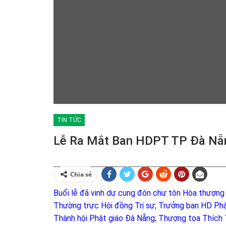
TIN TỨC
Lễ Ra Mắt Ban HDPT TP Đà Nẵn
Chia sẻ
Buổi lễ đã vinh dự cung đón chư tôn Hòa thượng
Thường trực Hội đồng Trị sự; Trưởng ban HD P
Thành hội Phật giáo Đà Nẵng; Thượng tọa Thíc