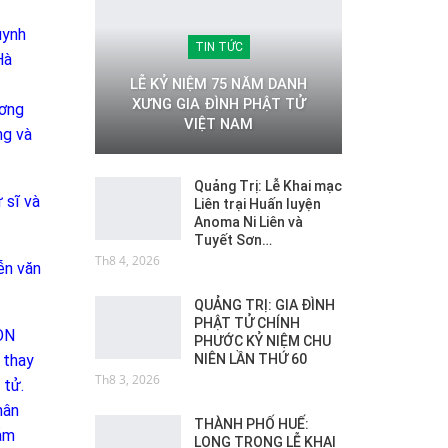
uynh
TIN TỨC
Hà
LỄ KỶ NIỆM 75 NĂM DANH
XƯNG GIA ĐÌNH PHẬT TỬ
ương
VIỆT NAM
ng và
Quảng Trị: Lễ Khai mạc
 sĩ và
Liên trại Huấn luyện
Anoma Ni Liên và
Tuyết Sơn…
Th8 4, 2026
ễn văn
QUẢNG TRỊ: GIA ĐÌNH
PHẬT TỬ CHÍNH
ĐN
PHƯỚC KỶ NIỆM CHU
NIÊN LẦN THỨ 60
 thay
Th8 3, 2026
 tử.
hân
THÀNH PHỐ HUẾ:
ảm
LONG TRỌNG LỄ KHAI