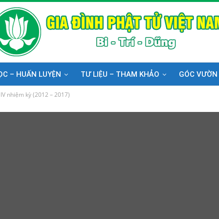
ỌC – HUẤN LUYỆN
TƯ LIỆU – THAM KHẢO
GÓC VƯỜN
IV nhiệm kỳ (2012 – 2017)